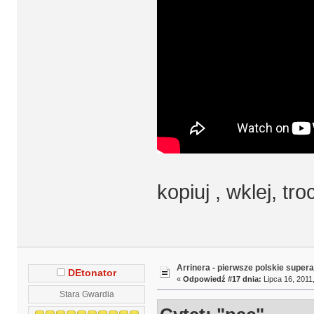
kopiuj , wklej, tro
Arrinera - pierwsze polskie supera
DEtonator
«
Odpowiedź #17 dnia:
Lipca 16, 2011,
Stara Gwardia