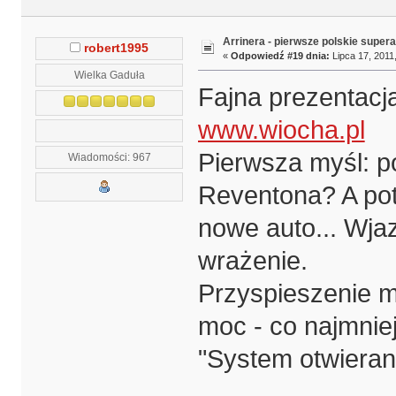
Arrinera - pierwsze polskie supera
robert1995
«
Odpowiedź #19 dnia:
Lipca 17, 2011,
Wielka Gaduła
Fajna prezentacj
www.wiocha.pl
Pierwsza myśl: p
Wiadomości: 967
Reventona? A pot
nowe auto... Wja
wrażenie.
Przyspieszenie m
moc - co najmniej
"System otwiera