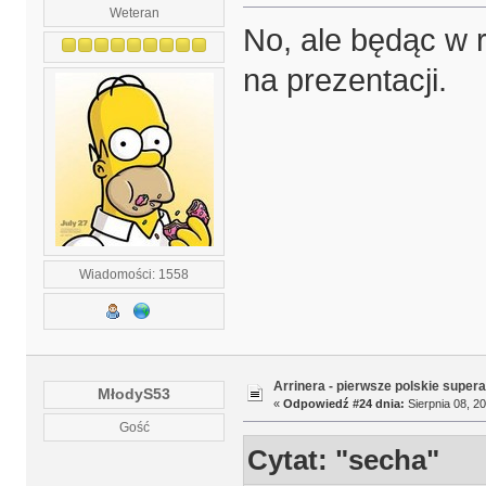
Weteran
No, ale będąc w r
na prezentacji.
Wiadomości: 1558
Arrinera - pierwsze polskie supera
MłodyS53
«
Odpowiedź #24 dnia:
Sierpnia 08, 20
Gość
Cytat: "secha"