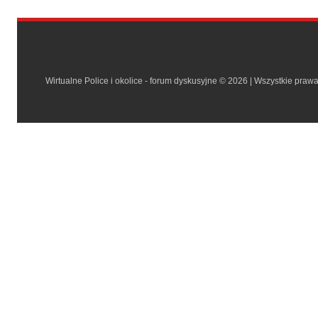
Wirtualne Police i okolice - forum dyskusyjne © 2026 | Wszystkie praw