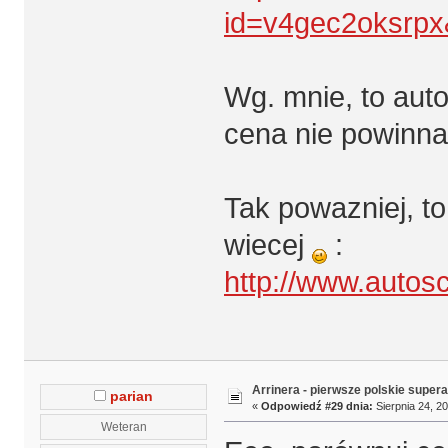
id=v4gec2oksrpx
Wg. mnie, to auto 
cena nie powinna
Tak powazniej, to
wiecej
:
http://www.autosc
Arrinera - pierwsze polskie supera
parian
«
Odpowiedź #29 dnia:
Sierpnia 24, 20
Weteran