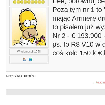
Eee, porównuj ce
Poza tym nr 1 to 
mając Arrinerę dr
to pisałem już wy
Nr 2 - € 193.900 -
ps. to R8 V10 w 
coś koło 150 k € 
Wiadomości: 1558
Strony:
1
[
2
]
3
Do góry
← Poprzed