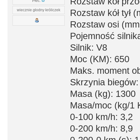
Rozstaw kół prz
Płeć:
wiecznie głodny króliczek
Rozstaw kół tył 
Rozstaw osi (mm
Pojemność silnika 
Silnik: V8
Moc (KM): 650
Maks. moment ob
Skrzynia biegów:
Masa (kg): 1300
Masa/moc (kg/1 
0-100 km/h: 3,2
0-200 km/h: 8,9