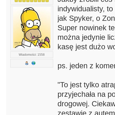
indywidualisty, t
jak Spyker, o Zo
Super nowinek te
można jedynie lic
kasę jest dużo w
Wiadomości: 1558
ps. jeden z komen
"To jest tylko atr
przyjechała na p
drogowej. Cieka
zestawie z autem