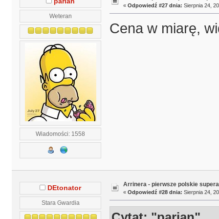
parian
«
Odpowiedź #27 dnia:
Sierpnia 24, 20
Weteran
Cena w miarę, wid
Wiadomości: 1558
Arrinera - pierwsze polskie supera
DEtonator
«
Odpowiedź #28 dnia:
Sierpnia 24, 20
Stara Gwardia
Cytat: "parian"