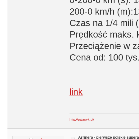
0-200-0 km (s): 1
200-0 km/h (m):
Czas na 1/4 mili (
Prędkość maks. 
Przeciążenie w za
Cena od: 100 ty
link
http://pajacyk.pl/
Arrinera - pierwsze polskie supera