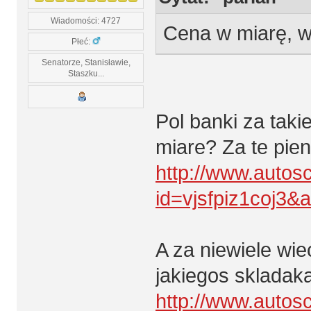
Wiadomości: 4727
Cena w miarę, wi
Płeć:
Senatorze, Stanisławie,
Staszku...
Pol banki za taki
miare? Za te pien
http://www.autos
id=vjsfpiz1coj3&
A za niewiele wie
jakiegos skladaka
http://www.autos