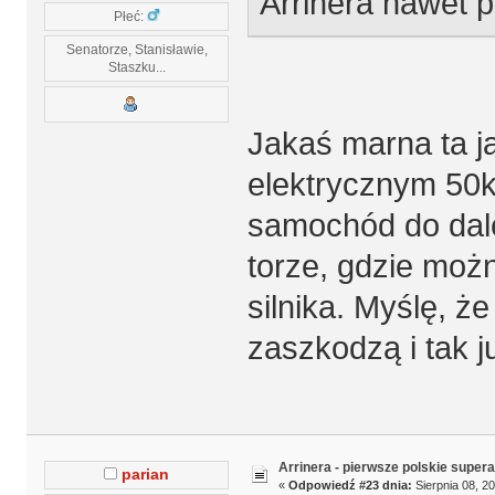
Arrinera nawet p
Płeć:
Senatorze, Stanisławie,
Staszku...
Jakaś marna ta ja
elektrycznym 50km
samochód do dalej
torze, gdzie mo
silnika. Myślę, ż
zaszkodzą i tak 
Arrinera - pierwsze polskie supera
parian
«
Odpowiedź #23 dnia:
Sierpnia 08, 20