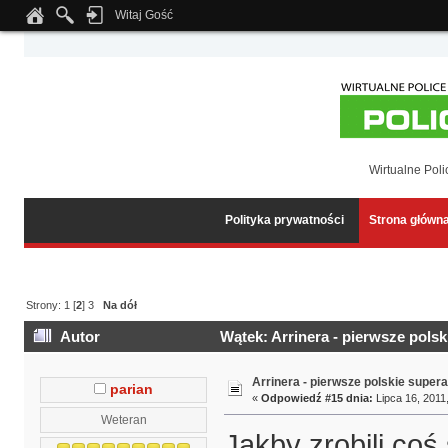
Witaj Gość
Notice
: Undefined index: tapatalk_body_hook in
/home/klient.dhosting.pl/wipmed
Wirtualne Poli
Polityka prywatności
Strona główn
Strony:
1
[
2
]
3
Na dół
Autor
Wątek: Arrinera - pierwsze polsk
Arrinera - pierwsze polskie supera
parian
«
Odpowiedź #15 dnia:
Lipca 16, 2011,
Weteran
Jakby zrobili coś