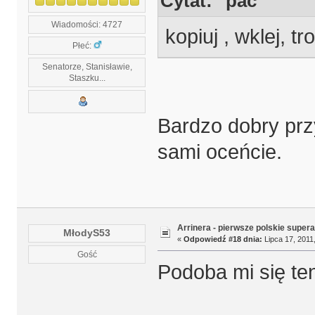
Cytat: "pac"
Wiadomości: 4727
kopiuj , wklej, tr
Płeć:
Senatorze, Stanisławie,
Staszku...
Bardzo dobry przy
sami oceńcie.
Arrinera - pierwsze polskie supera
MłodyS53
«
Odpowiedź #18 dnia:
Lipca 17, 2011,
Gość
Podoba mi się te