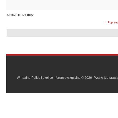
Strony: [
1
]
Do góry
← Poprzed
Wirtualne Police i okolice - forum dyskusyjne © 2026 | Wszystkie praw