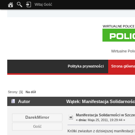
Witaj Gość
Notice
: Undefined index: tapatalk_body_hook in
/home/klient.dhosting.pl/wipmed
Wirtualne Poli
Polityka prywatności
Strona główn
Strony: [
1
]
Na dół
Autor
Wątek: Manifestacja Solidarnośc
Manifestacja Solidarności w Szcze
DarekMirror
«
dnia:
Maja 25, 2011, 19:29:44 »
Gość
Krótki zwiastun z dzisiejszej manifestacji