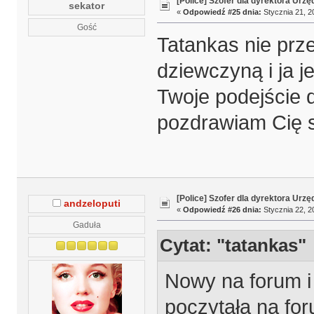
[Police] Szofer dla dyrektora Urz
sekator
«
Odpowiedź #25 dnia:
Stycznia 21, 2
Gość
Tatankas nie prze
dziewczyną i ja j
Twoje podejście 
pozdrawiam Cię s
[Police] Szofer dla dyrektora Urz
andzeloputi
«
Odpowiedź #26 dnia:
Stycznia 22, 2
Gaduła
Cytat: "tatankas"
Nowy na forum i 
poczytała na for