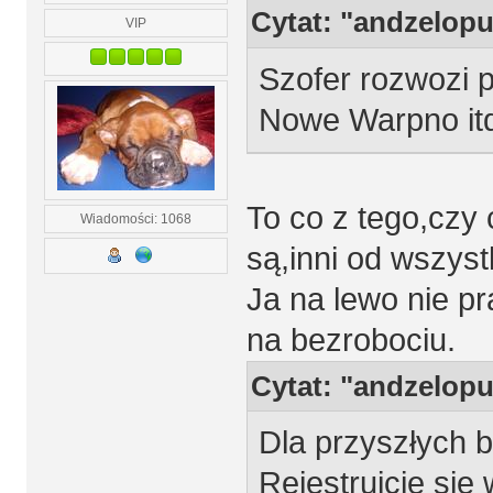
Cytat: "andzelopu
VIP
Szofer rozwozi 
Nowe Warpno it
To co z tego,czy 
Wiadomości: 1068
są,inni od wszys
Ja na lewo nie pr
na bezrobociu.
Cytat: "andzelopu
Dla przyszłych 
Rejestrujcie si