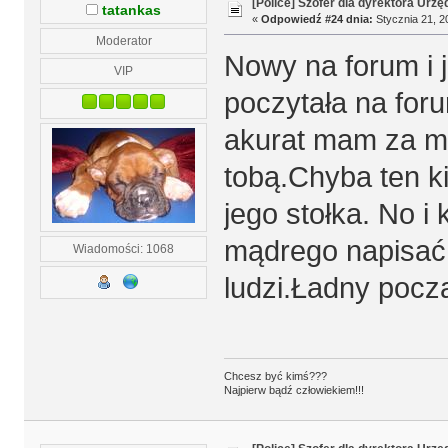
[Police] Szofer dla dyrektora Urz
tatankas
«
Odpowiedź #24 dnia:
Stycznia 21, 2
Moderator
Nowy na forum i 
VIP
poczytała na foru
akurat mam za ma
tobą.Chyba ten ki
jego stołka. No i
mądrego napisać 
Wiadomości: 1068
ludzi.Ładny pocz
Chcesz być kimś???
Najpierw bądź człowiekiem!!!