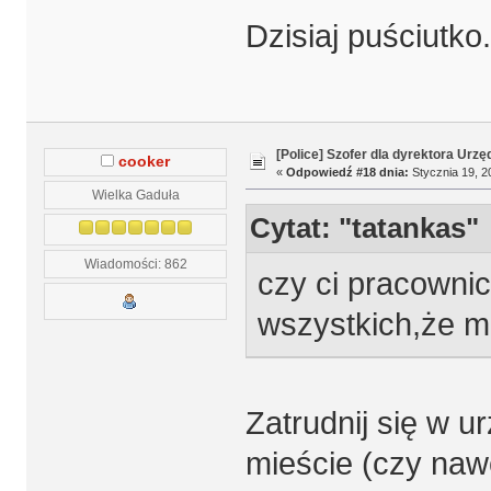
Dzisiaj puściutko.
[Police] Szofer dla dyrektora Urz
cooker
«
Odpowiedź #18 dnia:
Stycznia 19, 2
Wielka Gaduła
Cytat: "tatankas"
Wiadomości: 862
czy ci pracownic
wszystkich,że m
Zatrudnij się w u
mieście (czy naw