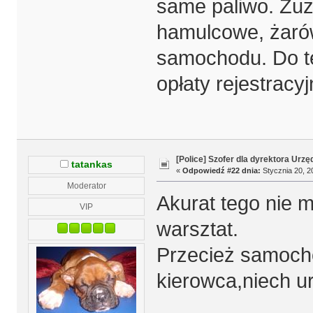
same paliwo. Zuży
hamulcowe, żarów
samochodu. Do te
opłaty rejestracyj
[Police] Szofer dla dyrektora Urz
tatankas
«
Odpowiedź #22 dnia:
Stycznia 20, 2
Moderator
Akurat tego nie 
VIP
warsztat.
Przecież samochód
kierowca,niech ur