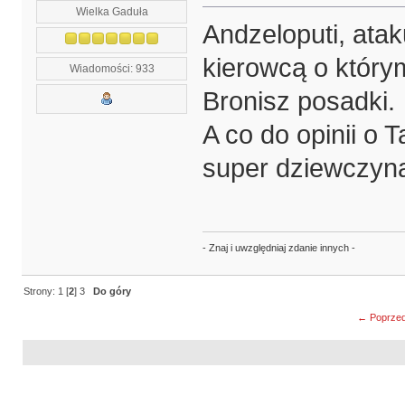
Wielka Gaduła
Andzeloputi, atak
kierowcą o którym
Wiadomości: 933
Bronisz posadki.
A co do opinii o
super dziewczyn
- Znaj i uwzględniaj zdanie innych -
Strony:
1
[
2
]
3
Do góry
← Poprzed