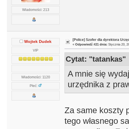
Wiadomości: 213
[Police] Szofer dla dyrektora Urz
Wojtek Dudek
«
Odpowiedź #21 dnia:
Stycznia 20, 2
VIP
Cytat: "tatankas"
A mnie się wydaj
Wiadomości: 1120
urzędnika z pra
Płeć:
Za same koszty p
tego własnego sa