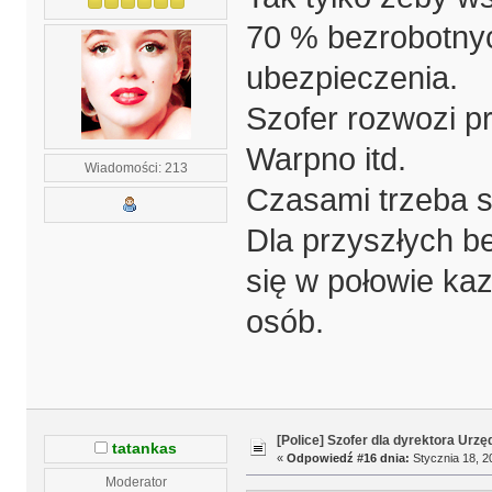
70 % bezrobotnyc
ubezpieczenia.
Szofer rozwozi 
Warpno itd.
Wiadomości: 213
Czasami trzeba so
Dla przyszłych b
się w połowie ka
osób.
[Police] Szofer dla dyrektora Urz
tatankas
«
Odpowiedź #16 dnia:
Stycznia 18, 2
Moderator