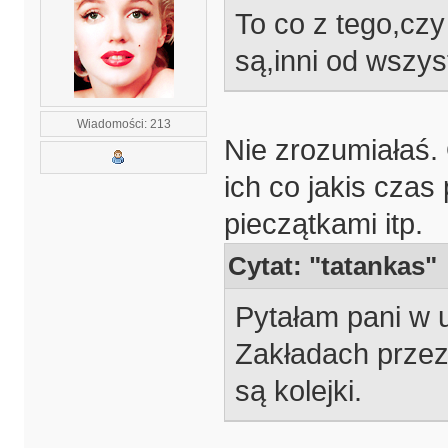
To co z tego,czy
są,inni od wszys
Wiadomości: 213
Nie zrozumiałaś.
ich co jakis cza
pieczątkami itp.
Cytat: "tatankas"
Pytałam pani w u
Zakładach przez 
są kolejki.