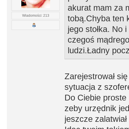
akurat mam za m
Wiadomości: 213
tobą.Chyba ten k
jego stołka. No i
czegoś mądrego 
ludzi.Ładny poc
Zarejestrował się
sytuacja z szofe
Do Ciebie proste
zeby urzędnik jed
jeszcze zalatwia