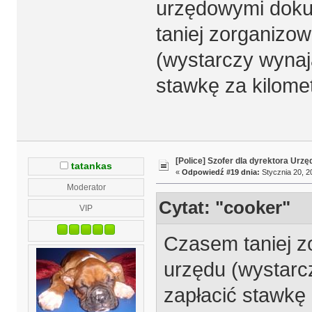
urzędowymi doku
taniej zorganizow
(wystarczy wyna
stawkę za kilomet
[Police] Szofer dla dyrektora Urz
tatankas
«
Odpowiedź #19 dnia:
Stycznia 20, 2
Moderator
Cytat: "cooker"
VIP
Czasem taniej z
urzędu (wystar
zapłacić stawkę 