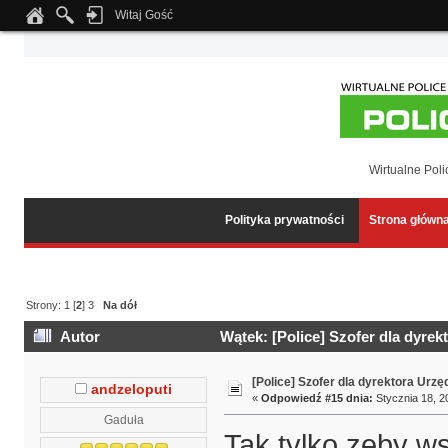
Witaj Gość
Notice
: Undefined index: tapatalk_body_hook in
/home/klient.dhosting.pl/wipmed
Wirtualne Poli
Polityka prywatności
Strona główn
Strony:
1
[
2
]
3
Na dół
Autor
Wątek: [Police] Szofer dla dyrek
[Police] Szofer dla dyrektora Urz
andzeloputi
«
Odpowiedź #15 dnia:
Stycznia 18, 2
Gaduła
Tak tylko zeby w