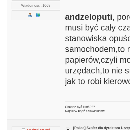
Wiadomości: 1068
andzeloputi
, po
musi być cały cz
stanowiska opuśc
samochodem,to n
papierów,czyli m
urzędach,to nie 
jak to robi kier
Chcesz być kimś???
Najpierw bądź człowiekiem!!!
[Police] Szofer dla dyrektora Urz