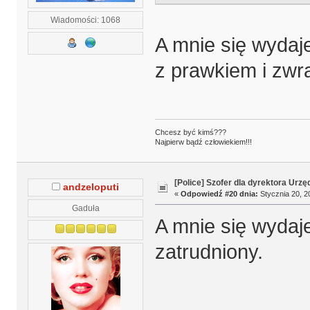
Wiadomości: 1068
A mnie się wydaje
z prawkiem i zwr
Chcesz być kimś???
Najpierw bądź człowiekiem!!!
[Police] Szofer dla dyrektora Urz
andzeloputi
«
Odpowiedź #20 dnia:
Stycznia 20, 2
Gaduła
A mnie się wydaje
zatrudniony.