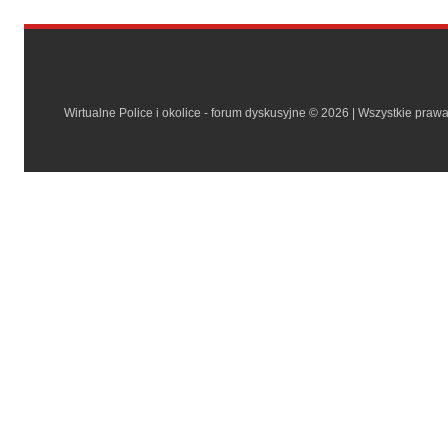
Wirtualne Police i okolice - forum dyskusyjne © 2026 | Wszystkie praw