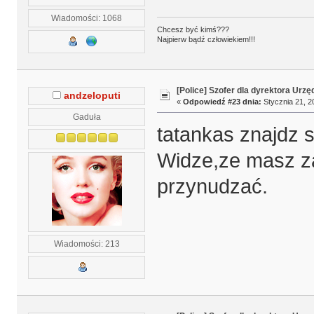
Wiadomości: 1068
Chcesz być kimś???
Najpierw bądź człowiekiem!!!
[Police] Szofer dla dyrektora Urz
andzeloputi
«
Odpowiedź #23 dnia:
Stycznia 21, 2
Gaduła
tatankas znajdz s
Widze,ze masz z
przynudzać.
Wiadomości: 213