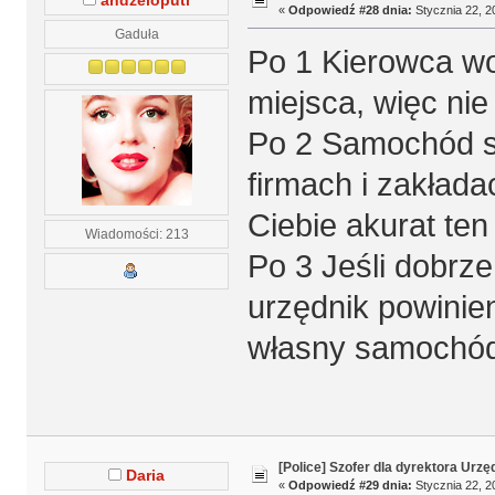
andzeloputi
«
Odpowiedź #28 dnia:
Stycznia 22, 2
Gaduła
Po 1 Kierowca wo
miejsca, więc nie
Po 2 Samochód s
firmach i zakład
Ciebie akurat ten
Wiadomości: 213
Po 3 Jeśli dobrze
urzędnik powinien
własny samochó
[Police] Szofer dla dyrektora Urz
Daria
«
Odpowiedź #29 dnia:
Stycznia 22, 2