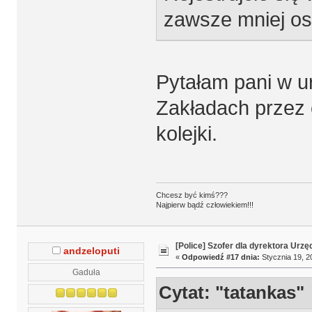
zawsze mniej os
Pytałam pani w u
Zakładach przez c
kolejki.
Chcesz być kimś???
Najpierw bądź człowiekiem!!!
[Police] Szofer dla dyrektora Urz
andzeloputi
«
Odpowiedź #17 dnia:
Stycznia 19, 2
Gaduła
Cytat: "tatankas"