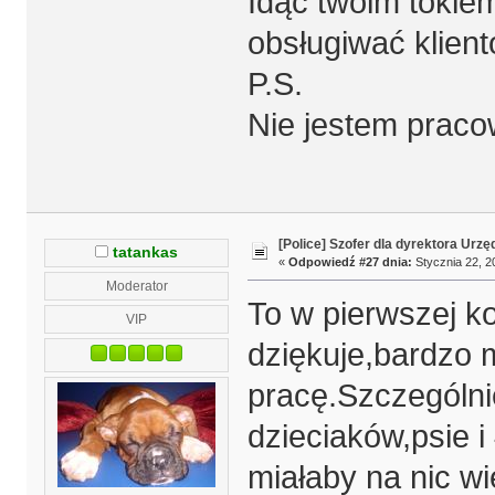
Idąc twoim tokie
obsługiwać klient
P.S.
Nie jestem praco
[Police] Szofer dla dyrektora Urz
tatankas
«
Odpowiedź #27 dnia:
Stycznia 22, 2
Moderator
To w pierwszej k
VIP
dziękuje,bardzo 
pracę.Szczególnie
dzieciaków,psie i
miałaby na nic wi