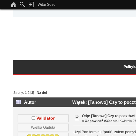
Witaj Gość
Notice
: Undefined index: tapatalk_body_hook in
/home/klient.dhosting.pl/wipmed
Polity
Strony:
1
2
[
3
]
Na dół
Autor
Wątek: [Tanowo] Czy to poczt
Odp: [Tanowo] Czy to pocztówk
Validator
«
Odpowiedź #30 dnia:
Kwietnia 27
Wielka Gaduła
Użył Pan terminu "park", zatem pomyśl