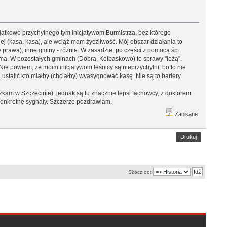
yjątkowo przychylnego tym inicjatywom Burmistrza, bez którego
ej (kasa, kasa), ale wciąż mam życzliwość. Mój obszar działania to
y prawa), inne gminy - różnie. W zasadzie, po części z pomocą śp.
a. W pozostałych gminach (Dobra, Kołbaskowo) te sprawy "leżą".
Nie powiem, że moim inicjatywom leśnicy są nieprzychylni, bo to nie
i ustalić kto miałby (chciałby) wyasygnować kasę. Nie są to bariery
kam w Szczecinie), jednak są tu znacznie lepsi fachowcy, z doktorem
 konkretne sygnały. Szczerze pozdrawiam.
Zapisane
Drukuj
Skocz do: