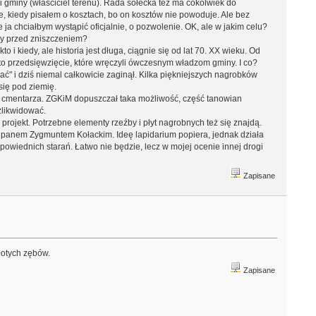
i gminy (właściciel terenu). Rada sołecka też ma cokolwiek do
ie, kiedy pisałem o kosztach, bo on kosztów nie powoduje. Ale bez
 ja chciałbym wystąpić oficjalnie, o pozwolenie. OK, ale w jakim celu?
zy przed zniszczeniem?
o i kiedy, ale historia jest długa, ciągnie się od lat 70. XX wieku. Od
to przedsięwzięcie, które wręczyli ówczesnym władzom gminy. I co?
ać" i dziś niemal całkowicie zaginął. Kilka piękniejszych nagrobków
się pod ziemię.
ej cmentarza. ZGKiM dopuszczał taka możliwość, część tanowian
 zlikwidować.
projekt. Potrzebne elementy rzeźby i płyt nagrobnych też się znajdą.
, panem Zygmuntem Kołackim. Ideę lapidarium popiera, jednak działa
powiednich starań. Łatwo nie będzie, lecz w mojej ocenie innej drogi
Zapisane
łotych zębów.
Zapisane