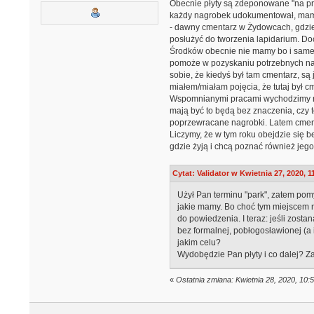
Obecnie płyty są zdeponowane "na prz
każdy nagrobek udokumentował, mamy 
- dawny cmentarz w Żydowcach, gdzie z
posłużyć do tworzenia lapidarium. D
Środków obecnie nie mamy bo i same 
pomoże w pozyskaniu potrzebnych nakł
sobie, że kiedyś był tam cmentarz, są
miałem/miałam pojęcia, że tutaj był cme
Wspomnianymi pracami wychodzimy niec
mają być to będą bez znaczenia, czy t
poprzewracane nagrobki. Latem cmenta
Liczymy, że w tym roku obejdzie się b
gdzie żyją i chcą poznać również jego
Cytat: Validator w Kwietnia 27, 2020, 1
Użył Pan terminu "park", zatem pomy
jakie mamy. Bo choć tym miejscem ni
do powiedzenia. I teraz: jeśli zost
bez formalnej, pobłogosławionej (a 
jakim celu?
Wydobędzie Pan płyty i co dalej? Z
«
Ostatnia zmiana: Kwietnia 28, 2020, 1