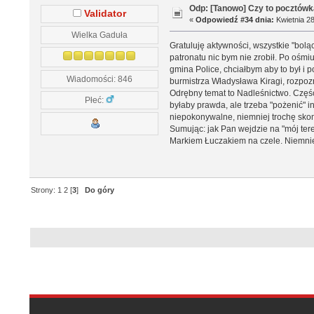
Odp: [Tanowo] Czy to pocztówk
Validator
«
Odpowiedź #34 dnia:
Kwietnia 28
Wielka Gaduła
Gratuluję aktywności, wszystkie "bolą
patronatu nic bym nie zrobił. Po ośmi
gmina Police, chciałbym aby to był i 
Wiadomości: 846
burmistrza Władysława Kiragi, rozpo
Odrębny temat to Nadleśnictwo. Część 
Płeć:
byłaby prawda, ale trzeba "pożenić" in
niepokonywalne, niemniej trochę skom
Sumując: jak Pan wejdzie na "mój ter
Markiem Łuczakiem na czele. Niemniej
Strony:
1
2
[
3
]
Do góry