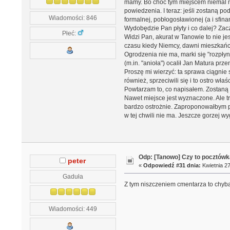
mamy. Bo choć tym miejscem niemal nik
powiedzenia. I teraz: jeśli zostaną p
Wiadomości: 846
formalnej, pobłogosławionej (a i sfin
Wydobędzie Pan płyty i co dalej? Zac
Płeć:
Widzi Pan, akurat w Tanowie to nie jest
czasu kiedy Niemcy, dawni mieszkańcy
Ogrodzenia nie ma, marki się "rozpłyn
(m.in. "anioła") ocalił Jan Matura prz
Proszę mi wierzyć: ta sprawa ciągnie
również, sprzeciwili się i to ostro wł
Powtarzam to, co napisałem. Zostaną w
Nawet miejsce jest wyznaczone. Ale 
bardzo ostrożnie. Zaproponowałbym pow
w tej chwili nie ma. Jeszcze gorzej w
Odp: [Tanowo] Czy to pocztówk
peter
«
Odpowiedź #31 dnia:
Kwietnia 27
Gaduła
Z tym niszczeniem cmentarza to chyba
Wiadomości: 449