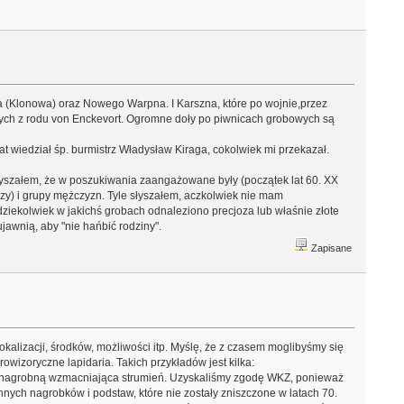
 (Klonowa) oraz Nowego Warpna. I Karszna, które po wojnie,przez
łych z rodu von Enckevort. Ogromne doły po piwnicach grobowych są
wiedział śp. burmistrz Władysław Kiraga, cokolwiek mi przekazał.
łyszałem, że w poszukiwania zaangażowane były (początek lat 60. XX
ozy) i grupy mężczyzn. Tyle słyszałem, aczkolwiek nie mam
 gdziekolwiek w jakichś grobach odnaleziono precjoza lub właśnie złote
jawnią, aby "nie hańbić rodziny".
Zapisane
okalizacji, środków, możliwości itp. Myślę, że z czasem moglibyśmy się
wizoryczne lapidaria. Takich przykładów jest kilka:
ę nagrobną wzmacniająca strumień. Uzyskaliśmy zgodę WKZ, ponieważ
nnych nagrobków i podstaw, które nie zostały zniszczone w latach 70.