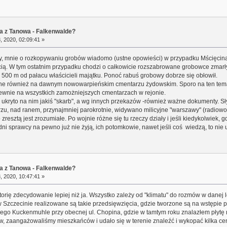
a z Tanowa - Falkenwalde?
, 2020, 02:09:41 »
ły, mnie o rozkopywaniu grobów wiadomo (ustne opowieści) w przypadku Mścięcina
ścią. W tym ostatnim przypadku chodzi o całkowicie rozszabrowane grobowce zmar
a, 500 m od pałacu właścicieli majątku. Ponoć rabuś grobowy dobrze się obłowił.
ne również na dawnym nowowarpieńskim cmentarzu żydowskim. Sporo na ten temat 
wnie na wszystkich zamożniejszych cmentarzach w rejonie.
ukryto na nim jakiś "skarb", a wg innych przekazów -również ważne dokumenty. S
arzu, nad ranem, przynajmniej parokrotnie, widywano milicyjne "warszawy" (radiow
resztą jest zrozumiałe. Po wojnie różne się tu rzeczy działy i jeśli kiedykolwiek,
dni sprawcy na pewno już nie żyją, ich potomkowie, nawet jeśli coś wiedzą, to nie u
a z Tanowa - Falkenwalde?
, 2020, 10:47:41 »
storię zdecydowanie lepiej niż ja. Wszystko zależy od "klimatu" do rozmów w danej l
Szczecinie realizowane są takie przedsięwzięcia, gdzie tworzone są na wstępie pro
ego Kuckenmuhle przy obecnej ul. Chopina, gdzie w tamtym roku znalazłem płyt
ów, zaangażowaliśmy mieszkańców i udało się w terenie znaleźć i wykopać kilka ce