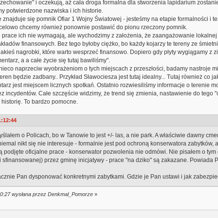
echowanie" i oczekują, aż cała droga formalna dla stworzenia lapidarium zostanie
potwierdzone nazwiska i ich historie.
najduje się pomnik Ofiar 1 Wojny Światowej - jesteśmy na etapie formalności i te
ocelowo chcemy również ponownie postawić do pionu rzeczony pomnik.
prace ich nie wymagają, ale wychodzimy z założenia, że zaangażowanie lokalnej
adów finansowych. Bez tego byłoby ciężko, bo każdy kojarzy te tereny ze śmietni
 jakieś nagrobki, które warto wesprzeć finansowo. Dopiero gdy płyty wygiągamy z z
ntarz, a a całe życie się tutaj bawiliśmy".
o naprzeciw wyobrażeniom o tych miejscach z przeszłości, badamy nastroje miesz
eren będzie zadbany.. Przykład Sławociesza jest tutaj idealny... Tutaj również co
rz jest miejscem licznych spotkań. Ostatnio rozwiesiliśmy informacje o terenie
ez incydentów. Całe szczęście widzimy, że trend się zmienia, nastawienie do tego "
 historię. To bardzo pomocne.
1:12:44
ślałem o Policach, bo w Tanowie to jest +/- las, a nie park. A właściwie dawny cm
emal nikt się nie interesuje - formalnie jest pod ochroną konserwatora zabytków, 
aną podjęte oficjalne prace - konserwator pozwolenia nie odmówi. Nie pisałem o tym
i sfinansowanej) przez gminę inicjatywy - prace "na dziko" są zakazane. Powiada Pa
acznie Pan dysponować konkretnymi zabytkami. Gdzie je Pan ustawi i jak zabezpi
0:50:27 wysłana przez Denkmal_Pomorze
»