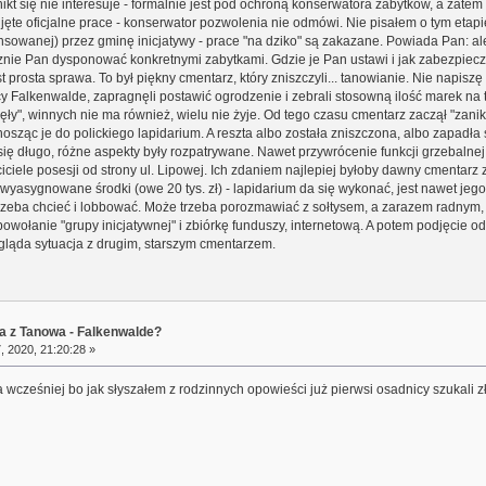
t się nie interesuje - formalnie jest pod ochroną konserwatora zabytków, a zatem 
odjęte oficjalne prace - konserwator pozwolenia nie odmówi. Nie pisałem o tym etap
ansowanej) przez gminę inicjatywy - prace "na dziko" są zakazane. Powiada Pan: ale
znie Pan dysponować konkretnymi zabytkami. Gdzie je Pan ustawi i jak zabezpiec
 prosta sprawa. To był piękny cmentarz, który zniszczyli... tanowianie. Nie napiszę kt
 Falkenwalde, zapragnęli postawić ogrodzenie i zebrali stosowną ilość marek na 
ęły", winnych nie ma również, wielu nie żyje. Od tego czasu cmentarz zaczął "zanik
enosząc je do polickiego lapidarium. A reszta albo została zniszczona, albo zapadła 
 się długo, różne aspekty były rozpatrywane. Nawet przywrócenie funkcji grzebaln
aściciele posesji od strony ul. Lipowej. Ich zdaniem najlepiej byłoby dawny cmentarz
yasygnowane środki (owe 20 tys. zł) - lapidarium da się wykonać, jest nawet jego 
trzeba chcieć i lobbować. Może trzeba porozmawiać z sołtysem, a zarazem radnym
ołanie "grupy inicjatywnej" i zbiórkę funduszy, internetową. A potem podjęcie od
ygląda sytuacja z drugim, starszym cmentarzem.
a z Tanowa - Falkenwalde?
, 2020, 21:20:28 »
 wcześniej bo jak słyszałem z rodzinnych opowieści już pierwsi osadnicy szukali z