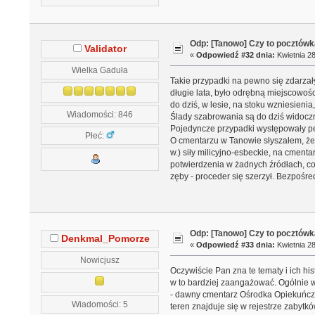
Odp: [Tanowo] Czy to pocztówk
Validator
«
Odpowiedź #32 dnia:
Kwietnia 28
Wielka Gaduła
Takie przypadki na pewno się zdarza
długie lata, było odrębną miejscowo
do dziś, w lesie, na stoku wzniesieni
Wiadomości: 846
Ślady szabrowania są do dziś widocz
Pojedyncze przypadki występowały pe
Płeć:
O cmentarzu w Tanowie słyszałem, że 
w.) siły milicyjno-esbeckie, na cment
potwierdzenia w żadnych źródłach, co z
zęby - proceder się szerzył. Bezpośre
Odp: [Tanowo] Czy to pocztówk
Denkmal_Pomorze
«
Odpowiedź #33 dnia:
Kwietnia 28
Nowicjusz
Oczywiście Pan zna te tematy i ich hi
w to bardziej zaangażować. Ogólnie w 
- dawny cmentarz Ośrodka Opiekuńcz
Wiadomości: 5
teren znajduje się w rejestrze zabytk