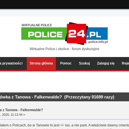
ia2/forum/Sources/Load.php(2501) : eval()'d code
on line
199
Wirtualne Police i okolice - forum dyskusyjne
ka prywatności
Strona główna
Pomoc
Szukaj
Zaloguj się
Reje
ówka z Tanowa - Falkenwalde? (Przeczytany 91699 razy)
a z Tanowa - Falkenwalde?
, 2020, 11:12:44 »
ałem o Policach, bo w Tanowie to jest +/- las, a nie park. A właściwie dawny cmen