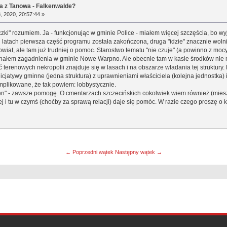
a z Tanowa - Falkenwalde?
, 2020, 20:57:44 »
czki" rozumiem. Ja - funkcjonując w gminie Police - miałem więcej szczęścia, bo w
u latach pierwsza część programu została zakończona, druga "idzie" znacznie wolni
powiat, ale tam już trudniej o pomoc. Starostwo tematu "nie czuje" (a powinno z moc
znałem zagadnienia w gminie Nowe Warpno. Ale obecnie tam w kasie środków nie m
terenowych nekropolii znajduje się w lasach i na obszarze władania tej struktury. 
icjatywy gminne (jedna struktura) z uprawnieniami właściciela (kolejna jednostka) 
plikowane, że tak powiem: lobbystycznie.
en" - zawsze pomogę. O cmentarzach szczecińskich cokolwiek wiem również (miesz
 i tu w czymś (choćby za sprawą relacji) daje się pomóc. W razie czego proszę o
← Poprzedni wątek
Następny wątek →