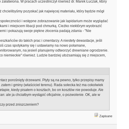
 załatwiona. W pracach uczestniczył również dr. Marek Łuczak, który
ż chcielibyśmy pozyskać jak najwięcej materiału, który będzie mógł
 społeczności i wstępne zobrazowanie jak lapidarium może wyglądać
kami i miejscem libacji pod chmurką. Cieżko niektórym wyobrazić
iemi i pokazują swoje piękne złocenia padają zdania - "Nie
kańców do takich prac i cmentarzy. A niestety dewastacje, jeśli
 jakiś czas spotykamy się i ustawiamy na nowo połamane,
 monitorowanym, na jesień planujemy odtworzyć drewniane ogrodzenie.
co niemieckie" również. Ludzie bardziej utożsamiają się z miejscem,
entarz porośnięty drzewami. Płyty są na pewno, tylko przepisy mamy
a zatem i gminy (właściciel terenu). Rada sołecka też ma cokolwiek
 etapie, kiedy pisałem o kosztach, bo on kosztów nie powoduje. Ale
n: ale ja chciałbym wystąpić oficjalnie, o pozwolenie. OK, ale w
eczy przed zniszczeniem?
Zapisane