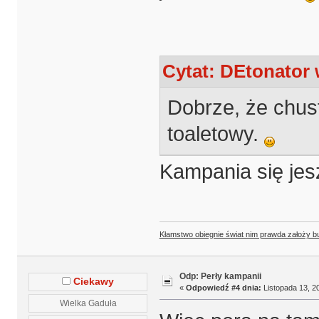
Cytat: DEtonator 
Dobrze, że chust
toaletowy.
Kampania się jes
Kłamstwo obiegnie świat nim prawda założy b
Odp: Perły kampanii
Ciekawy
«
Odpowiedź #4 dnia:
Listopada 13, 20
Wielka Gaduła