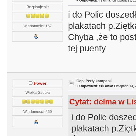
«
Odpowiedź #9 dnia:
Listopada 13, 20
Rozpisuje się
i do Polic doszed
plakatach p.Zięt
Wiadomości: 167
Chyba ,że to pos
tej puenty
Odp: Perły kampanii
Power
«
Odpowiedź #10 dnia:
Listopada 14, 
Wielka Gaduła
Cytat: delma w Li
Wiadomości: 560
i do Polic dosze
plakatach p.Zię