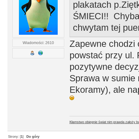
plakatach p.Zię
ŚMIECI!! Chyba ,
chwytam tej pue
Zapewne chodzi o
Wiadomości: 2610
powstać przy ul. 
pozytywne decyz
Sprawa w sumie 
Ekoramy), ale na
Kłamstwo obiegnie świat nim prawda założy b
Strony: [
1
]
Do góry