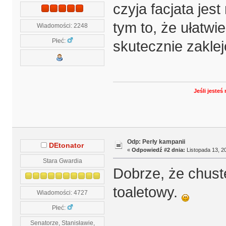
czyja facjata jes
tym to, że ułatwi
Wiadomości: 2248
Płeć:
skutecznie zakl
Jeśli jeste
Odp: Perły kampanii
DEtonator
«
Odpowiedź #2 dnia:
Listopada 13, 20
Stara Gwardia
Dobrze, że chuste
toaletowy.
Wiadomości: 4727
Płeć:
Senatorze, Stanisławie,