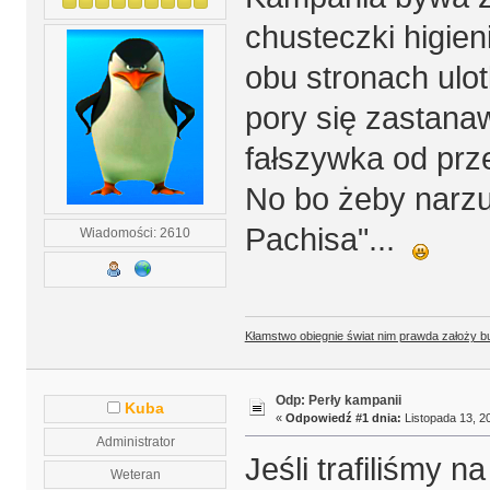
chusteczki higien
obu stronach ulot
pory się zastana
fałszywka od prz
No bo żeby narz
Pachisa"...
Wiadomości: 2610
Kłamstwo obiegnie świat nim prawda założy b
Odp: Perły kampanii
Kuba
«
Odpowiedź #1 dnia:
Listopada 13, 20
Administrator
Jeśli trafiliśmy 
Weteran