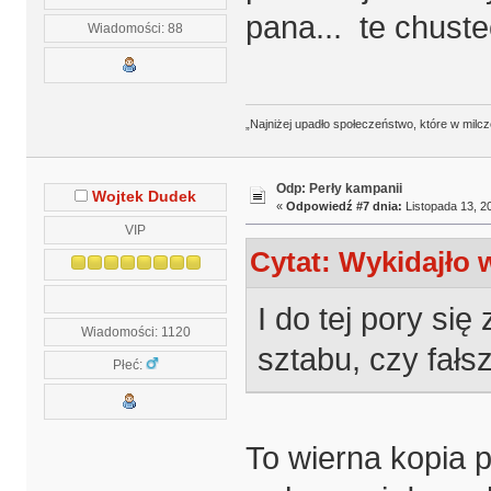
pana... te chustec
Wiadomości: 88
„Najniżej upadło społeczeństwo, które w milcz
Odp: Perły kampanii
Wojtek Dudek
«
Odpowiedź #7 dnia:
Listopada 13, 20
VIP
Cytat: Wykidajło 
I do tej pory si
Wiadomości: 1120
sztabu, czy fał
Płeć:
To wierna kopia 