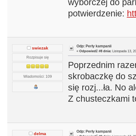
wyborczej do par
potwierdzenie:
ht
Odp: Perły kampanii
swiezak
«
Odpowiedź #8 dnia:
Listopada 13, 20
Rozpisuje się
Poprzednim raze
skrobaczkę do sz
Wiadomości: 109
się rozj...ła. No 
Z chusteczkami to
Odp: Perły kampanii
delma