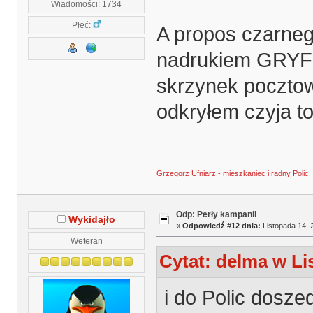
Wiadomości: 1734
Płeć:
A propos czarneg
nadrukiem GRYF 
skrzynek pocztow
odkryłem czyja t
Grzegorz Ufniarz - mieszkaniec i radny Polic
Odp: Perły kampanii
Wykidajło
«
Odpowiedź #12 dnia:
Listopada 14, 
Weteran
Cytat: delma w Li
i do Polic dosze