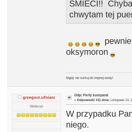
ŚMIECI!! Chyba ,
chwytam tej pue
pewnie t
oksymoron
Nigdy nie nurkuj do mętnej wody!
Odp: Perły kampanii
grzegorz.ufniarz
«
Odpowiedź #11 dnia:
Listopada 14, 2
Weteran
W przypadku Pana
niego.