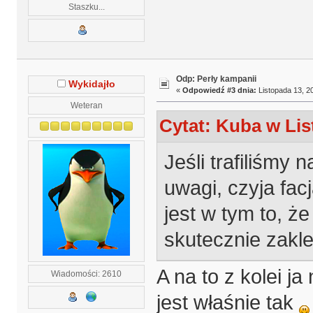
Staszku...
Odp: Perły kampanii
Wykidajło
«
Odpowiedź #3 dnia:
Listopada 13, 20
Weteran
Cytat: Kuba w Lis
Jeśli trafiliśmy 
uwagi, czyja fac
jest w tym to, ż
skutecznie zakl
A na to z kolei j
Wiadomości: 2610
jest właśnie tak