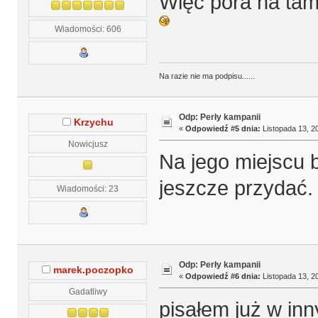
Więc pora na tam
Wiadomości: 606
Na razie nie ma podpisu......
Odp: Perły kampanii
Krzychu
«
Odpowiedź #5 dnia:
Listopada 13, 20
Nowicjusz
Na jego miejscu 
jeszcze przydać.
Wiadomości: 23
Odp: Perły kampanii
marek.poczopko
«
Odpowiedź #6 dnia:
Listopada 13, 20
Gadatliwy
pisałem już w in