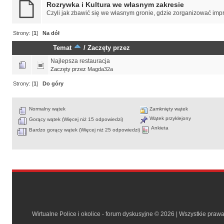
Rozrywka i Kultura we własnym zakresie
Czyli jak zbawić się we własnym gronie, gdzie zorganizować impr
Strony: [
1
]
Na dół
Temat
/
Zaczęty przez
Najlepsza restauracja
Zaczęty przez
Magda32a
Strony: [
1
]
Do góry
Normalny wątek
Zamknięty wątek
Wątek przyklejony
Gorący wątek (Więcej niż 15 odpowiedzi)
Ankieta
Bardzo gorący wątek (Więcej niż 25 odpowiedzi)
Wirtualne Police i okolice - forum dyskusyjne © 2026 | Wszystkie praw