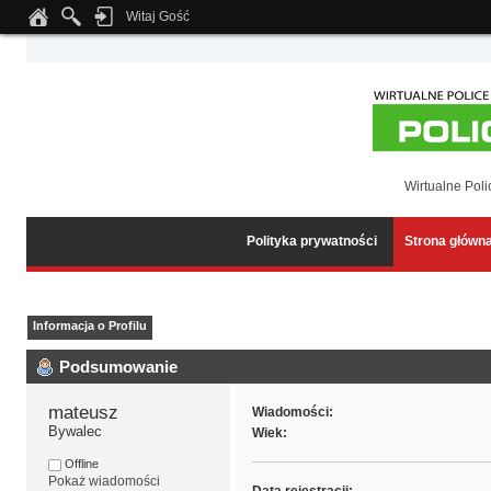
Witaj Gość
Notice
: Undefined index: tapatalk_body_hook in
/home/klient.dhosting.pl/wipmed
Wirtualne Poli
Polityka prywatności
Strona główn
Informacja o Profilu
Podsumowanie
mateusz 
Wiadomości:
Bywalec
Wiek:
Offline
Pokaż wiadomości