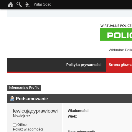
Witaj Gość
Notice
: Undefined index: tapatalk_body_hook in
/home/klient.dhosting.pl/wipmed
Wirtualne Poli
Polityka prywatności
Strona główn
Informacja o Profilu
Podsumowanie
lewicującyprawicowiec 
Wiadomości:
Nowicjusz
Wiek:
Offline
Pokaż wiadomości