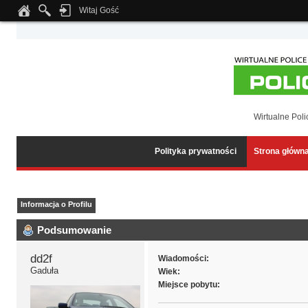
Witaj Gość
Notice
: Undefined index: tapatalk_body_hook in
/home/klient.dhosting.pl/wipmed
Wirtualne Poli
Polityka prywatności
Strona główn
Informacja o Profilu
Podsumowanie
dd2f 
Wiadomości:
Gaduła
Wiek:
Miejsce pobytu: