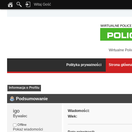
Witaj Gość
Notice
: Undefined index: tapatalk_body_hook in
/home/klient.dhosting.pl/wipmed
Wirtualne Poli
Polityka prywatności
Strona główn
Informacja o Profilu
Podsumowanie
igo 
Wiadomości:
Bywalec
Wiek:
Offline
Pokaż wiadomości