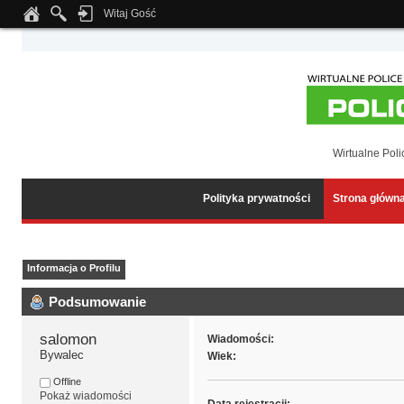
Witaj Gość
Notice
: Undefined index: tapatalk_body_hook in
/home/klient.dhosting.pl/wipmed
Wirtualne Poli
Polityka prywatności
Strona główn
Informacja o Profilu
Podsumowanie
salomon 
Wiadomości:
Bywalec
Wiek:
Offline
Pokaż wiadomości