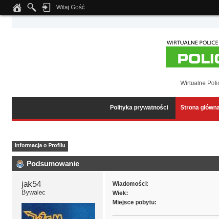
Witaj Gość
Notice
: Undefined index: tapatalk_body_hook in
/home/klient.dhosting.pl/wipmed
Wirtualne Poli
Polityka prywatności
Strona główn
Informacja o Profilu
Podsumowanie
jak54 
Wiadomości:
Bywalec
Wiek:
Miejsce pobytu: