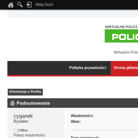
Witaj Gość
Notice
: Undefined index: tapatalk_body_hook in
/home/klient.dhosting.pl/wipmed
Wirtualne Poli
Polityka prywatności
Strona główn
Informacja o Profilu
Podsumowanie
cyganek 
Wiadomości:
Bywalec
Wiek:
Offline
Pokaż wiadomości