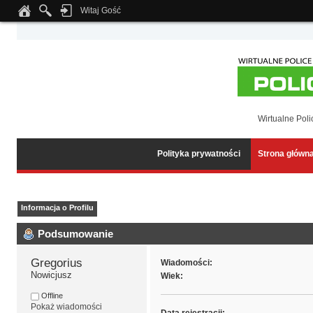
Witaj Gość
Notice
: Undefined index: tapatalk_body_hook in
/home/klient.dhosting.pl/wipmed
Wirtualne Poli
Polityka prywatności
Strona główn
Informacja o Profilu
Podsumowanie
Gregorius 
Wiadomości:
Nowicjusz
Wiek:
Offline
Pokaż wiadomości