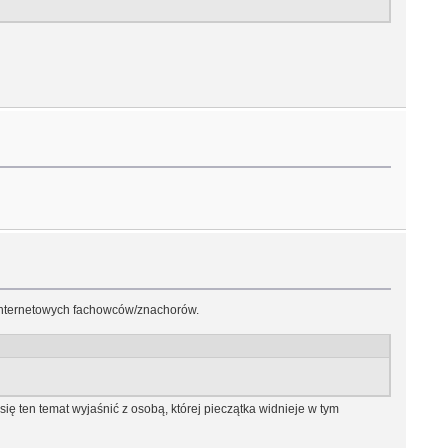
ód internetowych fachowców/znachorów.
ię ten temat wyjaśnić z osobą, której pieczątka widnieje w tym