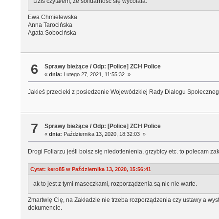
Dziś czytałem, że solidarność się wycofała.
Ewa Chmielewska
Anna Tarocińska
Agata Sobocińska
6
Sprawy bieżące
/
Odp: [Police] ZCH Police
«
dnia:
Lutego 27, 2021, 11:55:32 »
Jakieś przecieki z posiedzenie Wojewódzkiej Rady Dialogu Społeczne
7
Sprawy bieżące
/
Odp: [Police] ZCH Police
«
dnia:
Października 13, 2020, 18:32:03 »
Drogi Foliarzu jeśli boisz się niedotlenienia, grzybicy etc. to polecam
Cytat: kero85 w Października 13, 2020, 15:56:41
ak to jest z tymi maseczkami, rozporządzenia są nic nie warte.
Zmartwię Cię, na Zakładzie nie trzeba rozporządzenia czy ustawy a wyst
dokumencie.