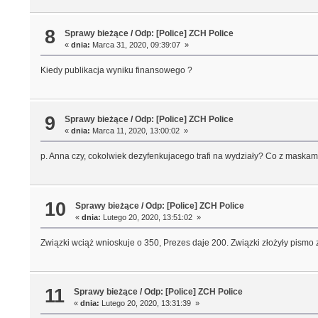
8
Sprawy bieżące
/
Odp: [Police] ZCH Police
«
dnia:
Marca 31, 2020, 09:39:07 »
Kiedy publikacja wyniku finansowego ?
9
Sprawy bieżące
/
Odp: [Police] ZCH Police
«
dnia:
Marca 11, 2020, 13:00:02 »
p. Anna czy, cokolwiek dezyfenkujacego trafi na wydziały? Co z maskam
10
Sprawy bieżące
/
Odp: [Police] ZCH Police
«
dnia:
Lutego 20, 2020, 13:51:02 »
Związki wciąż wnioskuje o 350, Prezes daje 200. Związki złożyły pismo
11
Sprawy bieżące
/
Odp: [Police] ZCH Police
«
dnia:
Lutego 20, 2020, 13:31:39 »