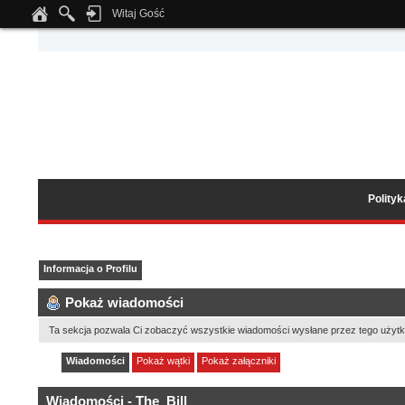
Witaj Gość
Notice
: Undefined index: tapatalk_body_hook in
/home/klient.dhosting.pl/wipmed
Polity
Informacja o Profilu
Pokaż wiadomości
Ta sekcja pozwala Ci zobaczyć wszystkie wiadomości wysłane przez tego użytk
Wiadomości
Pokaż wątki
Pokaż załączniki
Wiadomości - The_Bill