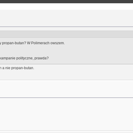
kły propan-butan? W Polimerach owszem.
a kampanie polityczne, prawda?
n a nie propan-butan.