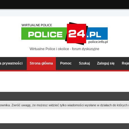
ia2/forum/Sources/Load.php(2501) : eval()'d code
on line
199
Wirtualne Police i okolice - forum dyskusyjne
ka prywatności
Strona główna
Pomoc
Szukaj
Zaloguj się
Reje
ownika. Zwróć uwagę, że możesz widzieć tylko wiadomości wysłane w działach do których 