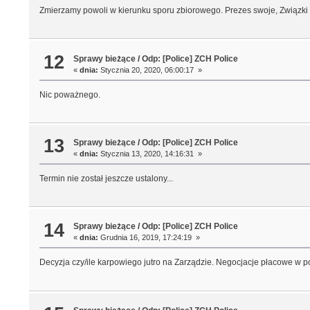
Zmierzamy powoli w kierunku sporu zbiorowego. Prezes swoje, Związki
12
Sprawy bieżące
/
Odp: [Police] ZCH Police
«
dnia:
Stycznia 20, 2020, 06:00:17 »
Nic poważnego.
13
Sprawy bieżące
/
Odp: [Police] ZCH Police
«
dnia:
Stycznia 13, 2020, 14:16:31 »
Termin nie został jeszcze ustalony...
14
Sprawy bieżące
/
Odp: [Police] ZCH Police
«
dnia:
Grudnia 16, 2019, 17:24:19 »
Decyzja czy/ile karpowiego jutro na Zarządzie. Negocjacje płacowe w p