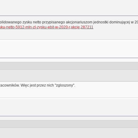
lidowanego zysku netto przypisanego akcjonariuszom jednostki dominującej w 202
sku-netto-5912-mln-zl-zysku-ebit-w-2020-r,akcje,287211
acowników. Więc jest przez nich "zgloszony".