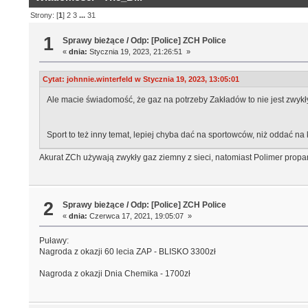
Strony: [
1
]
2
3
...
31
1
Sprawy bieżące
/
Odp: [Police] ZCH Police
«
dnia:
Stycznia 19, 2023, 21:26:51 »
Cytat: johnnie.winterfeld w Stycznia 19, 2023, 13:05:01
Ale macie świadomość, że gaz na potrzeby Zakładów to nie jest zwy
Sport to też inny temat, lepiej chyba dać na sportowców, niż oddać n
Akurat ZCh używają zwykły gaz ziemny z sieci, natomiast Polimer propa
2
Sprawy bieżące
/
Odp: [Police] ZCH Police
«
dnia:
Czerwca 17, 2021, 19:05:07 »
Puławy:
Nagroda z okazji 60 lecia ZAP - BLISKO 3300zł
Nagroda z okazji Dnia Chemika - 1700zł