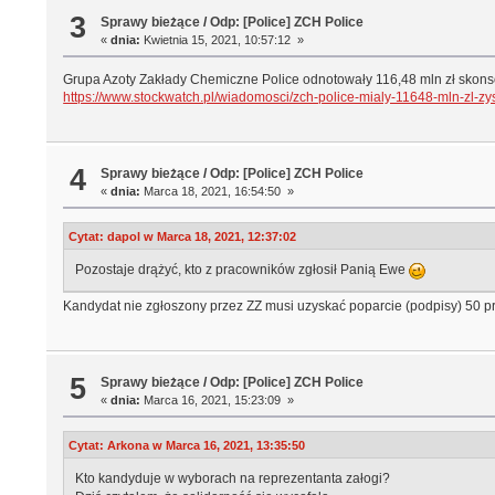
3
Sprawy bieżące
/
Odp: [Police] ZCH Police
«
dnia:
Kwietnia 15, 2021, 10:57:12 »
Grupa Azoty Zakłady Chemiczne Police odnotowały 116,48 mln zł skonso
https://www.stockwatch.pl/wiadomosci/zch-police-mialy-11648-mln-zl-zy
4
Sprawy bieżące
/
Odp: [Police] ZCH Police
«
dnia:
Marca 18, 2021, 16:54:50 »
Cytat: dapol w Marca 18, 2021, 12:37:02
Pozostaje drążyć, kto z pracowników zgłosił Panią Ewe
Kandydat nie zgłoszony przez ZZ musi uzyskać poparcie (podpisy) 50 pr
5
Sprawy bieżące
/
Odp: [Police] ZCH Police
«
dnia:
Marca 16, 2021, 15:23:09 »
Cytat: Arkona w Marca 16, 2021, 13:35:50
Kto kandyduje w wyborach na reprezentanta załogi?