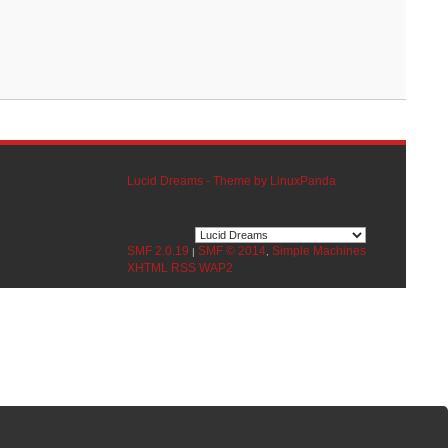
Lucid Dreams - Theme by LinuxPanda
SMF 2.0.19
SMF © 2014
Simple Machines
|
,
XHTML
RSS
WAP2