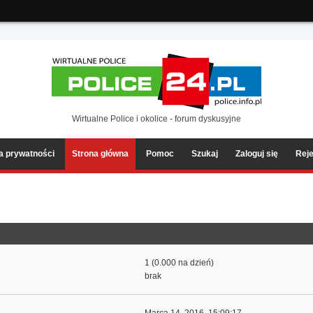
ia2/forum/Sources/Load.php(2501) : eval()'d code
on line
199
Wirtualne Police i okolice - forum dyskusyjne
ka prywatności
Strona główna
Pomoc
Szukaj
Zaloguj się
Reje
1 (0.000 na dzień)
brak