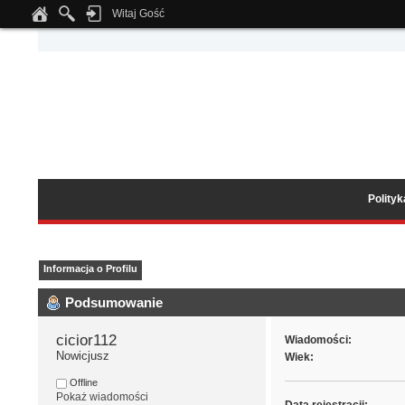
Witaj Gość
Notice
: Undefined index: tapatalk_body_hook in
/home/klient.dhosting.pl/wipmed
Polity
Informacja o Profilu
Podsumowanie
cicior112 
Wiadomości:
Nowicjusz
Wiek:
Offline
Pokaż wiadomości