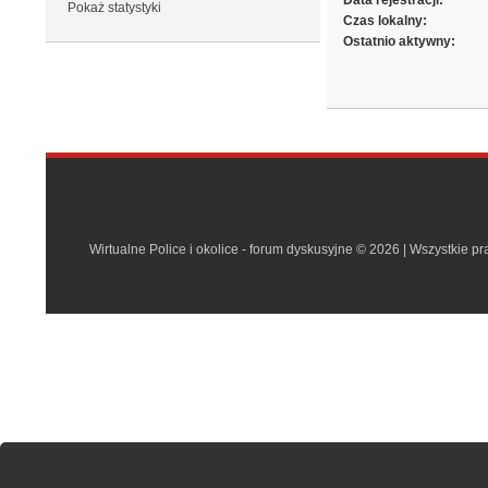
Data rejestracji:
Pokaż statystyki
Czas lokalny:
Ostatnio aktywny:
Wirtualne Police i okolice - forum dyskusyjne © 2026 | Wszystkie p