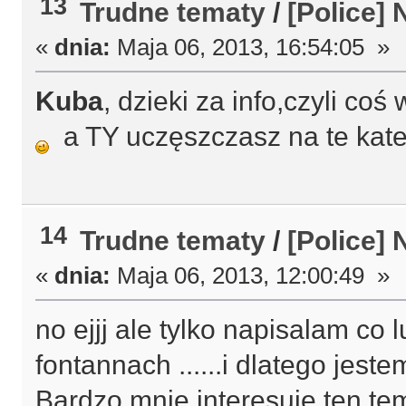
13
Trudne tematy
/
[Police]
«
dnia:
Maja 06, 2013, 16:54:05 »
Kuba
, dzieki za info,czyli co
a TY uczęszczasz na te kat
14
Trudne tematy
/
[Police]
«
dnia:
Maja 06, 2013, 12:00:49 »
no ejjj ale tylko napisalam co
fontannach ......i dlatego jes
Bardzo mnie interesuje ten te