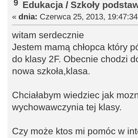
9
Edukacja
/
Szkoły podsta
«
dnia:
Czerwca 25, 2013, 19:47:3
witam serdecznie
Jestem mamą chłopca który pó
do klasy 2F. Obecnie chodzi do
nowa szkoła,klasa.
Chciałabym wiedziec jak mozn
wychowawczynia tej klasy.
Czy może ktos mi pomóc w int