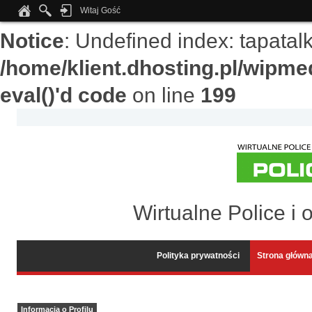
Witaj Gość
Notice
: Undefined index: tapata
/home/klient.dhosting.pl/wipme
eval()'d code
on line
199
Wirtualne Police i 
Polityka prywatności
Strona główn
Informacja o Profilu