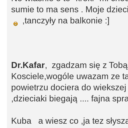
sumie to ma sens . Moje dzieci
,tanczyły na balkonie :]
Dr.Kafar
, zgadzam się z Tobą 
Kosciele,wogóle uwazam ze ta
powietrzu dociera do wiekszej 
,dzieciaki biegają .... fajna sp
Kuba a wiesz co ,ja tez słysza