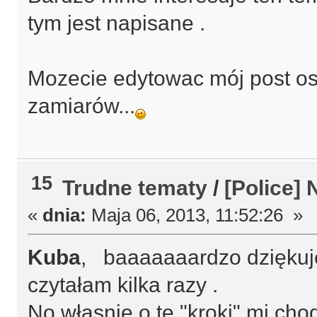
tym jest napisane .
Mozecie edytowac mój post ost
zamiarów...
15
Trudne tematy
/
[Police]
«
dnia:
Maja 06, 2013, 11:52:26 »
Kuba
, baaaaaaardzo dziękuję
czytałam kilka razy .
No własnie o te "kroki" mi cho