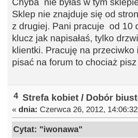
Chyba nie byłaś w tym sklepie 
Sklep nie znajduje się od stro
z drugiej. Pani pracuje od 10 
klucz jak napisałaś, tylko drz
klientki. Pracuję na przeciwko 
pisać na forum to chociaż pisz
4
Strefa kobiet
/
Dobór bius
«
dnia:
Czerwca 26, 2012, 14:06:3
Cytat: "iwonawa"