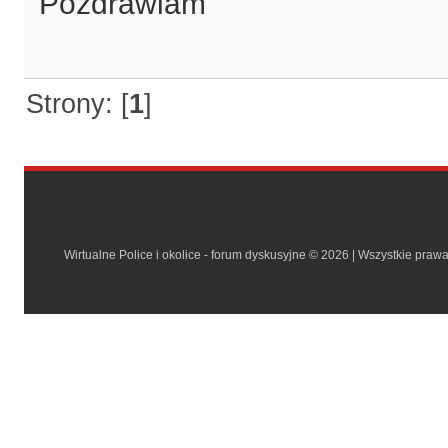
Pozdrawiam
Strony: [
1
]
Wirtualne Police i okolice - forum dyskusyjne © 2026 | Wszystkie praw