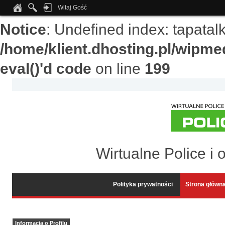
Witaj Gość
Notice
: Undefined index: tapata
/home/klient.dhosting.pl/wipme
eval()'d code
on line
199
Wirtualne Police i 
Polityka prywatności
Strona główn
Informacja o Profilu