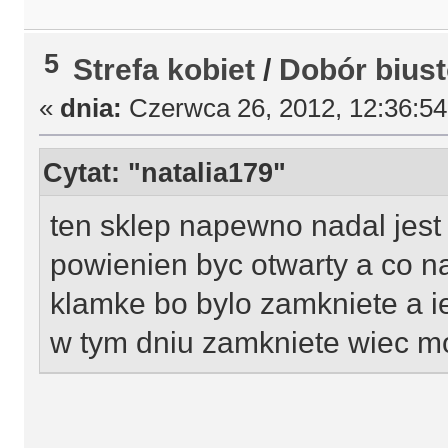
5
Strefa kobiet
/
Dobór bius
«
dnia:
Czerwca 26, 2012, 12:36:5
Cytat: "natalia179"
ten sklep napewno nadal jest
powienien byc otwarty a co 
klamke bo bylo zamkniete a ie
w tym dniu zamkniete wiec m