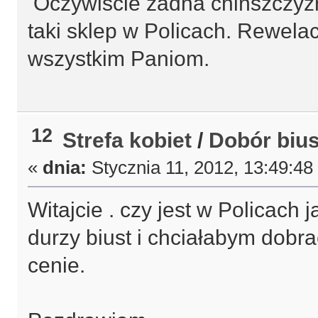
Oczywiście żadna chińszczyzna.
taki sklep w Policach. Rewela
wszystkim Paniom.
12
Strefa kobiet
/
Dobór biu
«
dnia:
Stycznia 11, 2012, 13:49:48
Witajcie . czy jest w Policach
durzy biust i chciałabym dobr
cenie.