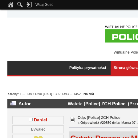
Witaj Gość
Notice
: Undefined index: tapatalk_body_hook in
/home/klient.dhosting.pl/wipmed
Wirtualne Poli
Polityka prywatności
Strona główn
Strony:
1
...
1389
1390
[
1391
]
1392
1393
...
1452
Na dół
Autor
Wątek: [Police] ZCH Police (Prz
Odp: [Police] ZCH Police
Daniel
«
Odpowiedź #20850 dnia:
Marca 07, 
Bywalec