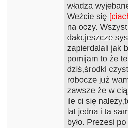
władza wyjebane
Weźcie się
[ciac
na oczy. Wszystk
dało,jeszcze sys
zapierdalali jak 
pomijam to że te
dziś,środki czys
robocze już wam 
zawsze że w cią
ile ci się należy
lat jedna i ta sa
było. Prezesi po