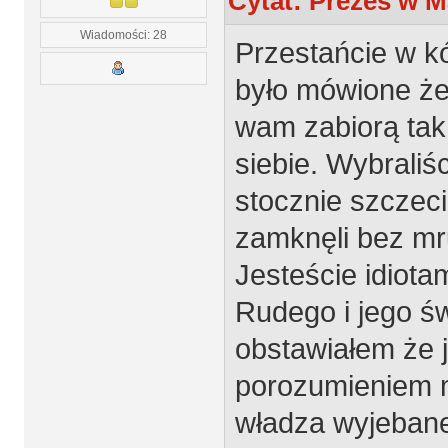
Cytat: Prezes w M
Wiadomości: 28
Przestańcie w k
było mówione że
wam zabiorą tak 
siebie. Wybrali
stocznie szczeci
zamknęli bez mru
Jesteście idiotam
Rudego i jego św
obstawiałem że 
porozumieniem m
władza wyjebane