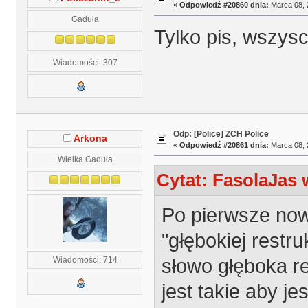
«
Odpowiedź #20860 dnia:
Marca 08, 
Gaduła
Tylko pis, wszysc
Wiadomości: 307
Odp: [Police] ZCH Police
Arkona
«
Odpowiedź #20861 dnia:
Marca 08, 
Wielka Gaduła
Cytat: FasolaJas 
Po pierwsze now
"głębokiej restru
słowo głęboka re
Wiadomości: 714
jest takie aby j