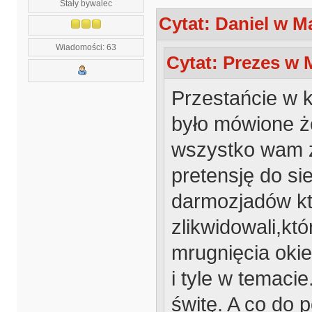
Stały bywalec
Cytat: Daniel w Ma
Wiadomości: 63
Cytat: Prezes w M
Przestańcie w 
było mówione ż
wszystko wam z
pretensję do si
darmozjadów kt
zlikwidowali,kt
mrugnięcia okie
i tyle w temacie
świtę. A co do 