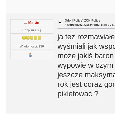
Odp: [Police] ZCH Police
Martin
«
Odpowiedź #20864 dnia:
Marca 08, 
Rozpisuje się
ja tez rozmawiał
wyśmiali jak wsp
Wiadomości: 136
może jakiś baron
wypowie w czym 
jeszcze maksymal
rok jest coraz go
pikietować ?