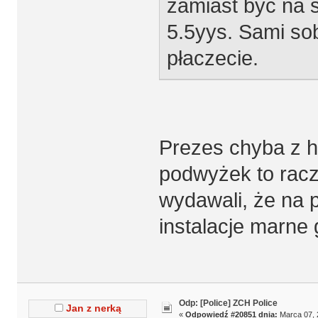
zamiast być na 
5.5yys. Sami sob
płaczecie.
Prezes chyba z his
podwyżek to racze
wydawali, że na 
instalacje marne
Odp: [Police] ZCH Police
Jan z nerką
«
Odpowiedź #20851 dnia:
Marca 07, 