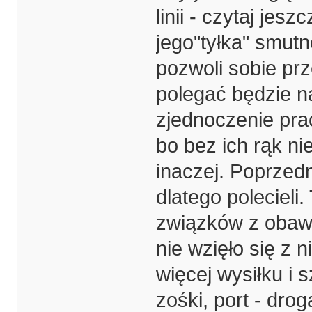
linii - czytaj jes
jego"tyłka" smutn
pozwoli sobie prz
polegać będzie n
zjednoczenie pra
bo bez ich rąk ni
inaczej. Poprzedn
dlatego polecieli
związków z obawą
nie wzięło się z 
więcej wysiłku i 
zośki, port - dro