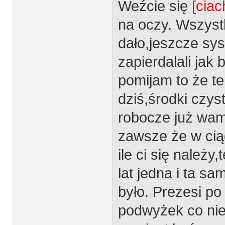
Weźcie się
[ciac
na oczy. Wszystk
dało,jeszcze sys
zapierdalali jak 
pomijam to że te
dziś,środki czys
robocze już wam 
zawsze że w cią
ile ci się należy
lat jedna i ta sa
było. Prezesi po
podwyżek co niek