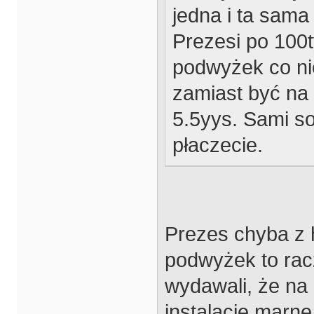
jedna i ta sama 
Prezesi po 100t
podwyżek co nie
zamiast być na
5.5yys. Sami so
płaczecie.
Prezes chyba z hi
podwyżek to racz
wydawali, że na
instalacje marne