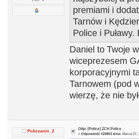
premiami i dodat
Tarnów i Kędzier
Police i Puławy.
Daniel to Twoje 
wiceprezesem GA 
korporacyjnymi t
Tarnowem (pod w
wierzę, że nie by
Odp: [Police] ZCH Police
Policzanin_2
«
Odpowiedź #20853 dnia:
Marca 07, 