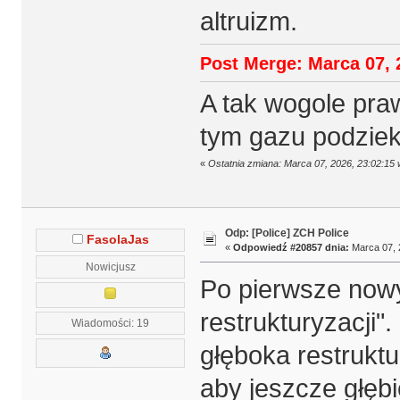
altruizm.
Post Merge: Marca 07, 
A tak wogole pr
tym gazu podziek
«
Ostatnia zmiana: Marca 07, 2026, 23:02:1
Odp: [Police] ZCH Police
FasolaJas
«
Odpowiedź #20857 dnia:
Marca 07, 
Nowicjusz
Po pierwsze nowy
restrukturyzacji".
Wiadomości: 19
głęboka restruktu
aby jeszcze głęb