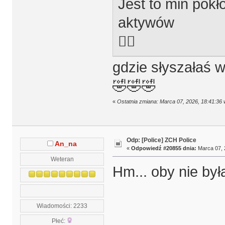
Jest to min pokł
aktywów
💁‍♂️
gdzie słyszałaś 
🤣🤣🤣
«
Ostatnia zmiana: Marca 07, 2026, 18:41:36
Odp: [Police] ZCH Police
An_na
«
Odpowiedź #20855 dnia:
Marca 07, 
Weteran
Hm... oby nie był
Wiadomości: 2233
Płeć: