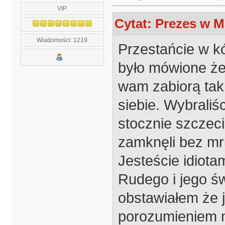
VIP
Cytat: Prezes w M
Wiadomości: 1219
Przestańcie w k
było mówione że
wam zabiorą tak 
siebie. Wybrali
stocznie szczeci
zamknęli bez mru
Jesteście idiotam
Rudego i jego św
obstawiałem że 
porozumieniem m