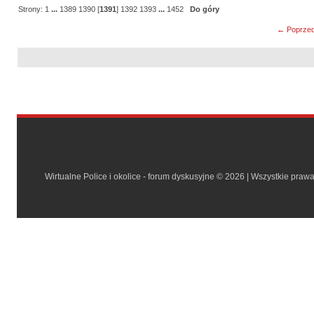
Strony:
1
...
1389
1390
[
1391
]
1392
1393
...
1452
Do góry
← Poprzed
Wirtualne Police i okolice - forum dyskusyjne © 2026 | Wszystkie praw