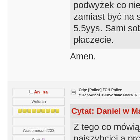
podwyżek co niek
zamiast być na 
5.5yys. Sami sob
płaczecie.
Amen.
Odp: [Police] ZCH Police
An_na
«
Odpowiedź #20852 dnia:
Marca 07, 
Weteran
Cytat: Daniel w Ma
Z tego co mówią 
Wiadomości: 2233
najszybciej a pr
Płeć: