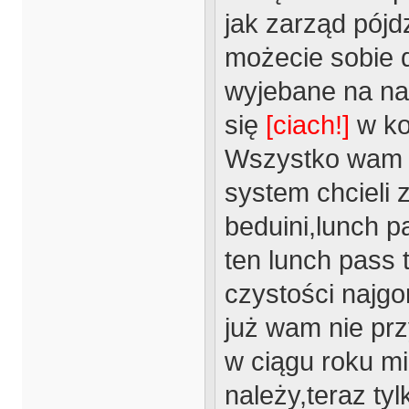
jak zarząd pójd
możecie sobie 
wyjebane na na
się
[ciach!]
w koń
Wszystko wam za
system chcieli z
beduini,lunch p
ten lunch pass 
czystości najg
już wam nie prz
w ciągu roku mia
należy,teraz tyl