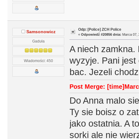
Odp: [Police] ZCH Police
Samsonowicz
«
Odpowiedź #20856 dnia:
Marca 07, 
Gaduła
A niech zamkna. 
wyzyje. Pani jest
Wiadomości: 450
bac. Jezeli chod
Post Merge: [time]Marca
Do Anna malo sie 
Ty sie boisz o za
jako ostatnia. A 
sorki ale nie wier