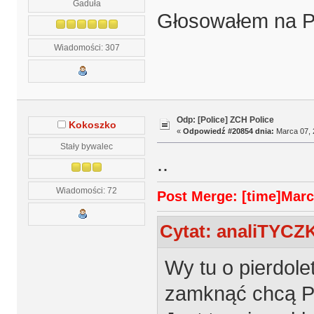
Gaduła
Głosowałem na P
Wiadomości: 307
Odp: [Police] ZCH Police
Kokoszko
«
Odpowiedź #20854 dnia:
Marca 07, 
Stały bywalec
..
Wiadomości: 72
Post Merge: [time]Marca
Cytat: analiTYCZK
Wy tu o pierdole
zamknąć chcą Pol