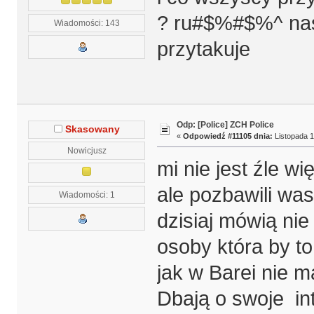
? ru#$%#$%^ nas 
Wiadomości: 143
przytakuje
Odp: [Police] ZCH Police
Skasowany
«
Odpowiedź #11105 dnia:
Listopada 1
Nowicjusz
mi nie jest źle w
ale pozbawili wa
Wiadomości: 1
dzisiaj mówią ni
osoby która by to
jak w Barei nie m
Dbają o swoje in