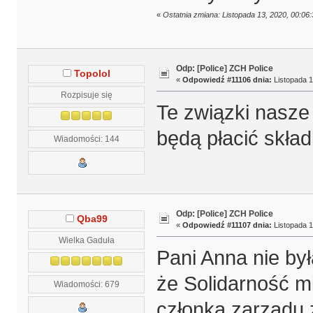
«
Ostatnia zmiana: Listopada 13, 2020, 00:0
Odp: [Police] ZCH Police
Topolol
«
Odpowiedź #11106 dnia:
Listopada 1
Rozpisuje się
Te związki nasze 
będą płacić skład
Wiadomości: 144
Odp: [Police] ZCH Police
Qba99
«
Odpowiedź #11107 dnia:
Listopada 1
Wielka Gaduła
Pani Anna nie był
że Solidarność mi
Wiadomości: 679
członka zarządu 