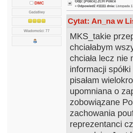
Odp: [Police] ZCH Police
DMC
«
Odpowiedź #11111 dnia:
Listopada 13
Gadatliwy
Cytat: An_na w Li
Wiadomości: 77
MKS_takie przep
chciałabym wszy
chciała lecz nie
informacji spółk
pisałam wielokr
upomniana o zap
zobowiązane Po
zachowania poufn
reprezentanci cz