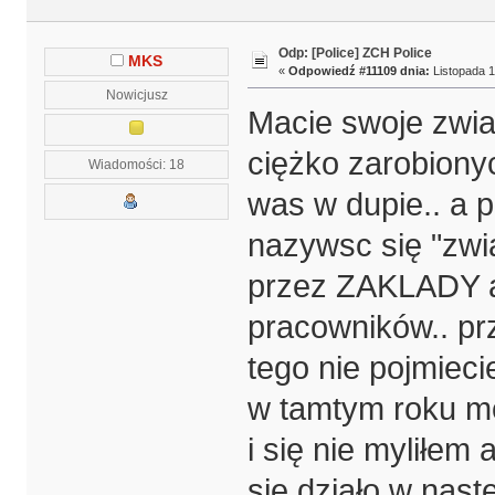
Odp: [Police] ZCH Police
MKS
«
Odpowiedź #11109 dnia:
Listopada 1
Nowicjusz
Macie swoje zwi
ciężko zarobiony
Wiadomości: 18
was w dupie.. a p
nazywsc się "zwi
przez ZAKLADY a 
pracowników.. pr
tego nie pojmiecie 
w tamtym roku mó
i się nie myliłem
się działo w nast