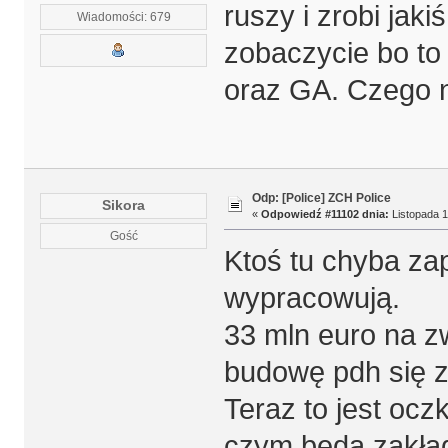
ruszy i zrobi jaki
Wiadomości: 679
zobaczycie bo to 
oraz GA. Czego n
Odp: [Police] ZCH Police
Sikora
«
Odpowiedź #11102 dnia:
Listopada 1
Gość
Ktoś tu chyba zap
wypracowują.
33 mln euro na z
budowę pdh się z
Teraz to jest ocz
czym będą zakład