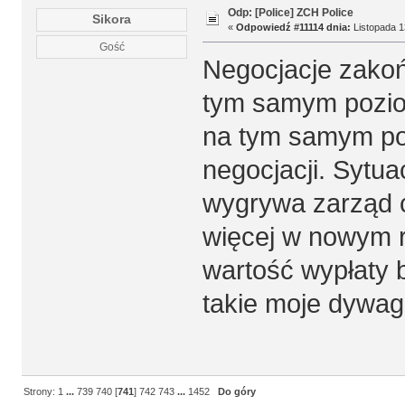
Odp: [Police] ZCH Police
Sikora
«
Odpowiedź #11114 dnia:
Listopada 1
Gość
Negocjacje zako
tym samym pozio
na tym samym po
negocjacji. Sytua
wygrywa zarząd c
więcej w nowym r
wartość wypłaty b
takie moje dywag
Strony:
1
...
739
740
[
741
]
742
743
...
1452
Do góry