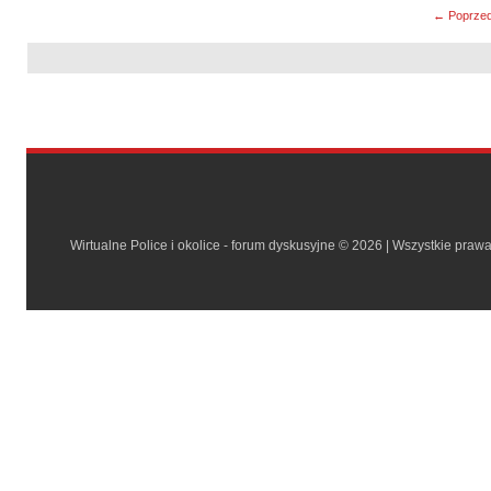
← Poprzed
Wirtualne Police i okolice - forum dyskusyjne © 2026 | Wszystkie praw