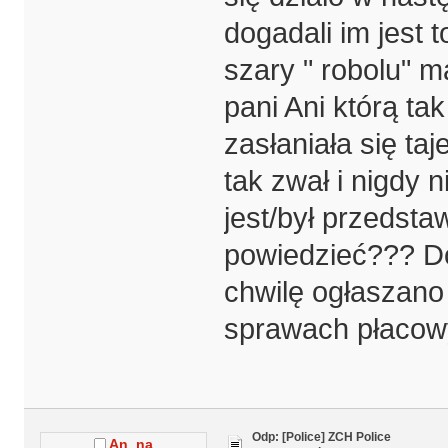
dogadali im jest 
szary " robolu" 
pani Ani którą ta
zasłaniała się ta
tak zwał i nigdy 
jest/był przedsta
powiedzieć??? Dop
chwilę ogłaszano
sprawach płaco
Odp: [Police] ZCH Police
An_na