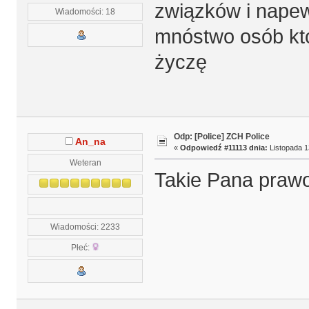
związków i napew
Wiadomości: 18
mnóstwo osób któ
życzę
Odp: [Police] ZCH Police
An_na
«
Odpowiedź #11113 dnia:
Listopada 1
Weteran
Takie Pana praw
Wiadomości: 2233
Płeć: