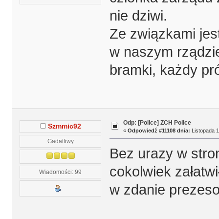
nie dziwi.
Ze związkami jest
w naszym rządzie
bramki, każdy pró
Odp: [Police] ZCH Police
Szmmic92
«
Odpowiedź #11108 dnia:
Listopada 1
Gadatliwy
Bez urazy w stron
cokolwiek załatwi
Wiadomości: 99
w zdanie prezes