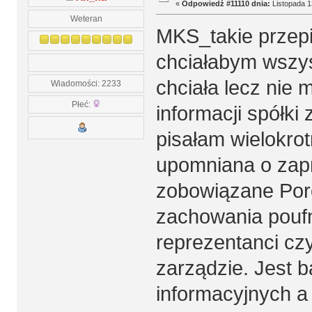
«
Odpowiedź #11110 dnia:
Listopada 1
Weteran
MKS_takie przepi
chciałabym wszy
chciała lecz nie
Wiadomości: 2233
Płeć:
informacji spółki
pisałam wielokro
upomniana o zapr
zobowiązane Por
zachowania poufno
reprezentanci czy
zarządzie. Jest b
informacyjnych a 