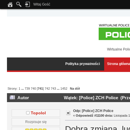
Witaj Gość
Notice
: Undefined index: tapatalk_body_hook in
/home/klient.dhosting.pl/wipmed
Wirtualne Poli
Polityka prywatności
Strona główn
Strony:
1
...
739
740
[
741
]
742
743
...
1452
Na dół
Autor
Wątek: [Police] ZCH Police (Prz
Odp: [Police] ZCH Police
Topolol
«
Odpowiedź #11100 dnia:
Listopada 1
Rozpisuje się
Dobra zmiana, lu