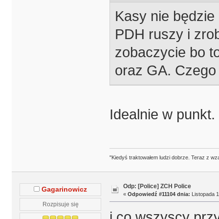
Kasy nie będzie
PDH ruszy i zrob
zobaczycie bo to
oraz GA. Czego 
Idealnie w punkt.
"Kiedyś traktowałem ludzi dobrze. Teraz z wz
Odp: [Police] ZCH Police
Gagarinowicz
«
Odpowiedź #11104 dnia:
Listopada 1
Rozpisuje się
i co wszyscy prz