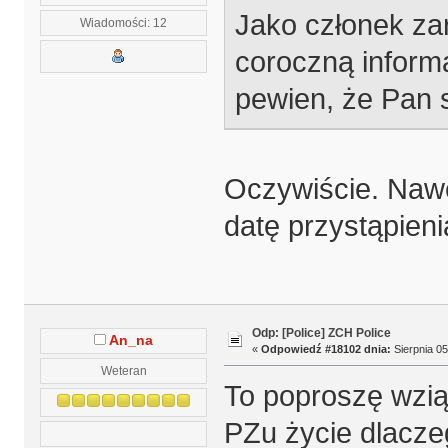
Jako członek za
Wiadomości: 12
coroczną informa
pewien, że Pan s
Oczywiście. Nawe
datę przystąpieni
Odp: [Police] ZCH Police
An_na
«
Odpowiedź #18102 dnia:
Sierpnia 05
Weteran
To poproszę wzią
PZu życie dlacze