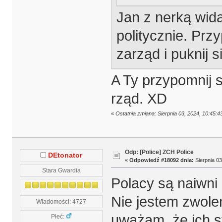
Jan z nerką wida
politycznie. Prz
zarząd i puknij s
A Ty przypomnij s
rząd. XD
«
Ostatnia zmiana: Sierpnia 03, 2024, 10:45:
Odp: [Police] ZCH Police
DEtonator
«
Odpowiedź #18092 dnia:
Sierpnia 03
Stara Gwardia
Polacy są naiwni i
Nie jestem zwolen
Wiadomości: 4727
uważam, że ich st
Płeć: