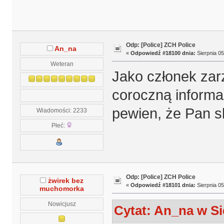
Odp: [Police] ZCH Police
An_na
«
Odpowiedź #18100 dnia:
Sierpnia 05
Weteran
Jako członek zar
coroczną informac
pewien, że Pan sk
Wiadomości: 2233
Płeć:
Odp: [Police] ZCH Police
żwirek bez
«
Odpowiedź #18101 dnia:
Sierpnia 05
muchomorka
Nowicjusz
Cytat: An_na w Si