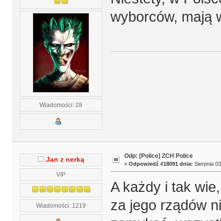
wyborców, mają
Wiadomości: 28
Odp: [Police] ZCH Police
Jan z nerką
«
Odpowiedź #18091 dnia:
Sierpnia 03
VIP
A każdy i tak wi
za jego rządów ni
Wiadomości: 1219