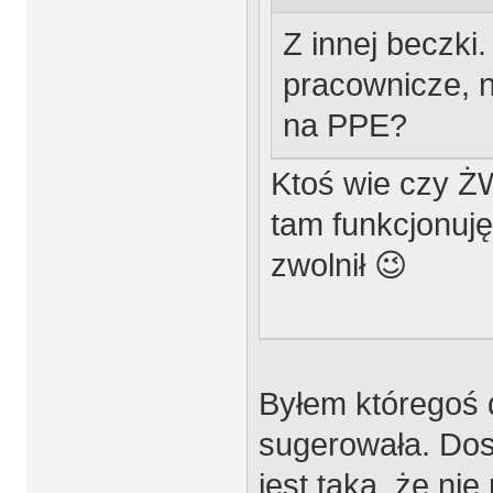
Z innej beczki.
pracownicze, 
na PPE?
Ktoś wie czy ŻW
tam funkcjonuj
zwolnił 😉
Byłem któregoś 
sugerowała. Do
jest taka, że ni