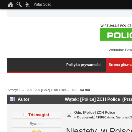
Witaj Gość
Notice
: Undefined index: tapatalk_body_hook in
/home/klient.dhosting.pl/wipmed
Wirtualne Poli
Polityka prywatności
Strona główn
Strony:
1
...
1205
1206
[
1207
]
1208
1209
...
1452
Na dół
Autor
Wątek: [Police] ZCH Police (Prz
Odp: [Police] ZCH Police
Trismagist
«
Odpowiedź #18090 dnia:
Sierpnia 03
Bywalec
Niestety, w Polsc