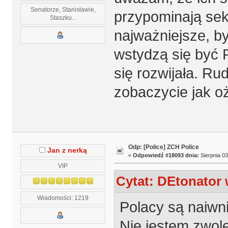
Senatorze, Stanisławie,
przypominają sek
Staszku...
najważniejsze, by 
wstydzą się być 
się rozwijała. Ru
zobaczycie jak o
Odp: [Police] ZCH Police
Jan z nerką
«
Odpowiedź #18093 dnia:
Sierpnia 03
VIP
Cytat: DEtonator 
Wiadomości: 1219
Polacy są naiwni 
Nie jestem zwole