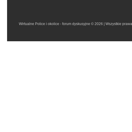
Wirtualne Police i okolice - forum dyskusyjne © 2026 | Wszystkie praw