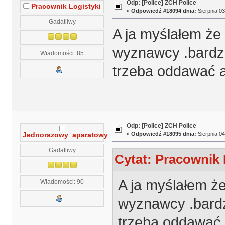
Odp: [Police] ZCH Police
Pracownik Logistyki
«
Odpowiedź #18094 dnia:
Sierpnia 03
Gadatliwy
A ja myślałem że 
wyznawcy .bardzo
Wiadomości: 85
trzeba oddawać a 
Odp: [Police] ZCH Police
«
Odpowiedź #18095 dnia:
Sierpnia 04
Jednorazowy_aparatowy
Gadatliwy
Cytat: Pracownik 
A ja myślałem że
Wiadomości: 90
wyznawcy .bardzo
trzeba oddawać a