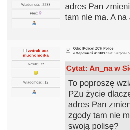
adres Pan zmienił
Wiadomości: 2233
Płeć:
tam nie ma. A na 
Odp: [Police] ZCH Police
żwirek bez
«
Odpowiedź #18103 dnia:
Sierpnia 05
muchomorka
Nowicjusz
Cytat: An_na w Si
To poproszę wzią
Wiadomości: 12
PZu życie dlacze
adres Pan zmienił
zgody tam nie ma
swoją polisę?