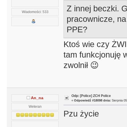
Z innej beczki. 
Wiadomości: 533
pracownicze, na
PPE?
Ktoś wie czy ŻWIR
tam funkcjonuję 
zwolnił 😉
Odp: [Police] ZCH Police
An_na
«
Odpowiedź #18098 dnia:
Sierpnia 05
Weteran
Pzu życie