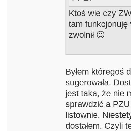
Ktoś wie czy ŻWI
tam funkcjonuję
zwolnił 😉
Byłem któregoś d
sugerowała. Dos
jest taka, że nie
sprawdzić a PZU 
listownie. Niestet
dostałem. Czyli t