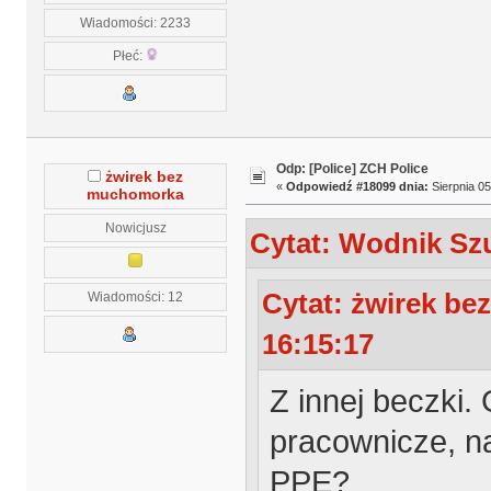
Wiadomości: 2233
Płeć:
Odp: [Police] ZCH Police
żwirek bez
«
Odpowiedź #18099 dnia:
Sierpnia 05
muchomorka
Nowicjusz
Cytat: Wodnik Szu
Cytat: żwirek be
Wiadomości: 12
16:15:17
Z innej beczki.
pracownicze, n
PPE?