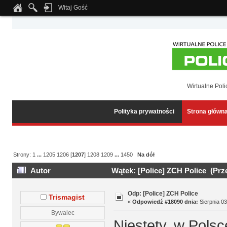
Witaj Gość
Notice
: Undefined index: tapatalk_body_hook in
/home/klient.dhosting.pl/wipmed
Wirtualne Poli
Polityka prywatności
Strona główn
Strony:
1
...
1205
1206
[
1207
]
1208
1209
...
1450
Na dół
Autor
Wątek: [Police] ZCH Police (Prz
Odp: [Police] ZCH Police
Trismagist
«
Odpowiedź #18090 dnia:
Sierpnia 03
Bywalec
Niestety, w Polsc