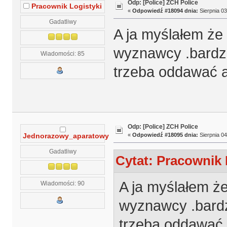
Odp: [Police] ZCH Police
Pracownik Logistyki
«
Odpowiedź #18094 dnia:
Sierpnia 03
Gadatliwy
A ja myślałem że 
wyznawcy .bardzo
Wiadomości: 85
trzeba oddawać a 
Odp: [Police] ZCH Police
«
Odpowiedź #18095 dnia:
Sierpnia 04
Jednorazowy_aparatowy
Gadatliwy
Cytat: Pracownik 
A ja myślałem że
Wiadomości: 90
wyznawcy .bardzo
trzeba oddawać a