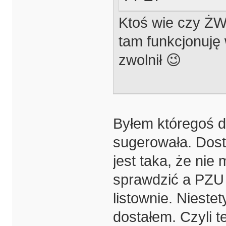
Ktoś wie czy ŻWI
tam funkcjonuję
zwolnił 😉
Byłem któregoś d
sugerowała. Dos
jest taka, że nie
sprawdzić a PZU 
listownie. Niestet
dostałem. Czyli t