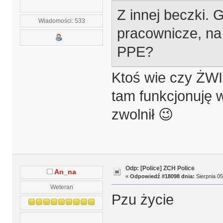
Z innej beczki. 
Wiadomości: 533
pracownicze, na
PPE?
Ktoś wie czy ŻWIR
tam funkcjonuję 
zwolnił 😉
Odp: [Police] ZCH Police
An_na
«
Odpowiedź #18098 dnia:
Sierpnia 05
Weteran
Pzu życie