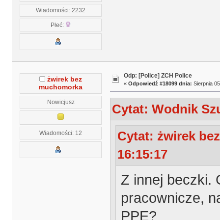
Wiadomości: 2232
Płeć:
Odp: [Police] ZCH Police
żwirek bez
«
Odpowiedź #18099 dnia:
Sierpnia 05
muchomorka
Nowicjusz
Cytat: Wodnik Szu
Cytat: żwirek be
Wiadomości: 12
16:15:17
Z innej beczki.
pracownicze, n
PPE?