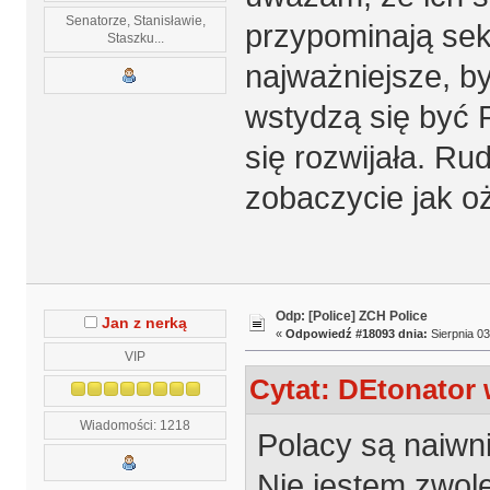
Senatorze, Stanisławie,
przypominają sek
Staszku...
najważniejsze, by 
wstydzą się być 
się rozwijała. Ru
zobaczycie jak o
Odp: [Police] ZCH Police
Jan z nerką
«
Odpowiedź #18093 dnia:
Sierpnia 03
VIP
Cytat: DEtonator 
Wiadomości: 1218
Polacy są naiwni 
Nie jestem zwole