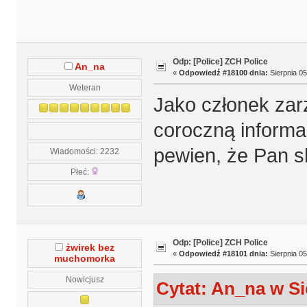
Odp: [Police] ZCH Police
An_na
«
Odpowiedź #18100 dnia:
Sierpnia 05
Weteran
Jako członek zar
coroczną informac
pewien, że Pan sk
Wiadomości: 2232
Płeć:
Odp: [Police] ZCH Police
żwirek bez
«
Odpowiedź #18101 dnia:
Sierpnia 05
muchomorka
Nowicjusz
Cytat: An_na w Si