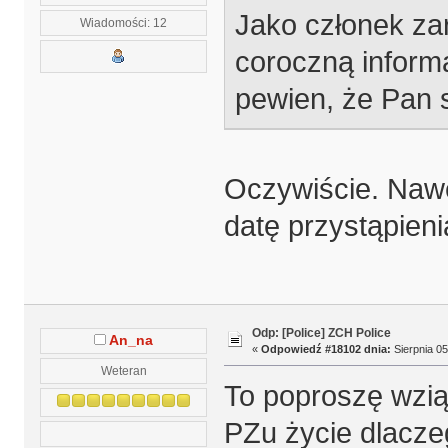
Jako członek za
Wiadomości: 12
coroczną informa
pewien, że Pan s
Oczywiście. Nawe
datę przystąpieni
Odp: [Police] ZCH Police
An_na
«
Odpowiedź #18102 dnia:
Sierpnia 05
Weteran
To poproszę wzią
PZu życie dlacze