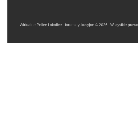
Wirtualne Police i okolice - forum dyskusyjne © 2026 | Wszystkie praw