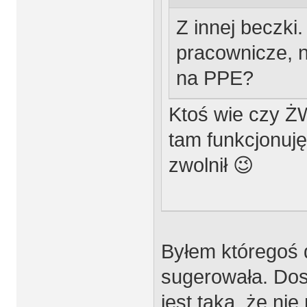
Z innej beczki.
pracownicze, 
na PPE?
Ktoś wie czy ŻW
tam funkcjonuj
zwolnił 😉
Byłem któregoś 
sugerowała. Do
jest taka, że ni