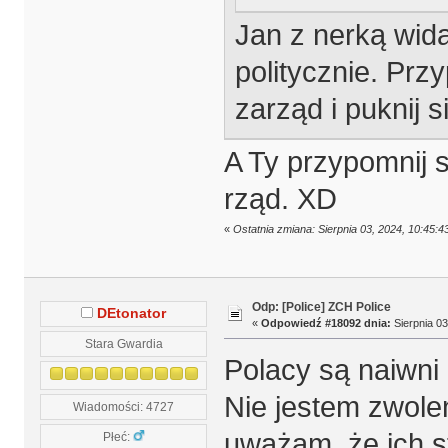
Jan z nerką wida
politycznie. Prz
zarząd i puknij s
A Ty przypomnij s
rząd. XD
«
Ostatnia zmiana: Sierpnia 03, 2024, 10:45:
Odp: [Police] ZCH Police
DEtonator
«
Odpowiedź #18092 dnia:
Sierpnia 03
Stara Gwardia
Polacy są naiwni i
Nie jestem zwolen
Wiadomości: 4727
uważam, że ich st
Płeć: