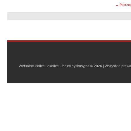
← Poprzed
Wirtualne Police i okolice - forum dyskusyjne © 2026 | Wszystkie praw