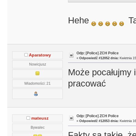
Hehe
Tak
Odp: [Police] ZCH Police
Aparatowy
«
Odpowiedź #12052 dnia:
Kwietnia 15
Nowicjusz
Może pocałujmy i
pracować
Wiadomości: 21
Odp: [Police] ZCH Police
mateusz
«
Odpowiedź #12053 dnia:
Kwietnia 16
Bywalec
Fakty są takie, ż