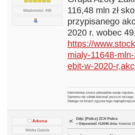
116,48 mln zł sk
Wiadomości: 498
przypisanego akc
2020 r. wobec 49
https://www.stoc
mialy-11648-mln-
ebit-w-2020-r,ak
Internetowa zmora udowadnia swoje męstwo,
Samemu nie zdołał dokonać jeszcze niczego,
Dlatego na forach zgrywa tego najmądrzejsze
Odp: [Police] ZCH Police
Arkona
«
Odpowiedź #12046 dnia:
Kwietnia 15
Wielka Gaduła