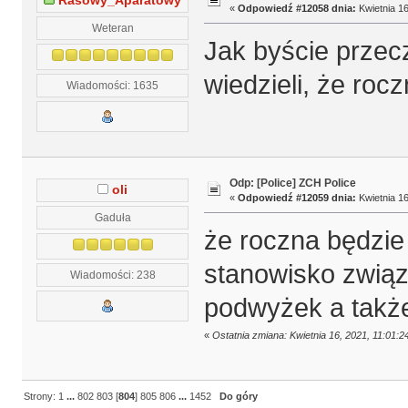
Rasowy_Aparatowy
«
Odpowiedź #12058 dnia:
Kwietnia 16
Weteran
Jak byście przecz
wiedzieli, że roc
Wiadomości: 1635
Odp: [Police] ZCH Police
oli
«
Odpowiedź #12059 dnia:
Kwietnia 16
Gaduła
że roczna będzie
stanowisko zwią
Wiadomości: 238
podwyżek a także
«
Ostatnia zmiana: Kwietnia 16, 2021, 11:01:2
Strony:
1
...
802
803
[
804
]
805
806
...
1452
Do góry