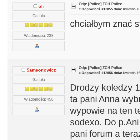
Odp: [Police] ZCH Police
oli
«
Odpowiedź #12055 dnia:
Kwietnia 16
Gaduła
chciałbym znać 
Wiadomości: 238
Odp: [Police] ZCH Police
Samsonowicz
«
Odpowiedź #12056 dnia:
Kwietnia 16
Gaduła
Drodzy koledzy 13
ta pani Anna wyb
Wiadomości: 450
wypowie na ten t
sodexo. Do p.Ani
pani forum a tera