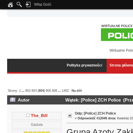
Witaj Gość
Notice
: Undefined index: tapatalk_body_hook in
/home/klient.dhosting.pl/wipmed
Wirtualne Poli
Polityka prywatności
Strona główn
Strony:
1
...
802
803
[
804
]
805
806
...
1452
Na dół
Autor
Wątek: [Police] ZCH Police (Prz
Odp: [Police] ZCH Police
The_Bill
«
Odpowiedź #12045 dnia:
Kwietnia 15
Gaduła
Grupa Azoty Zak