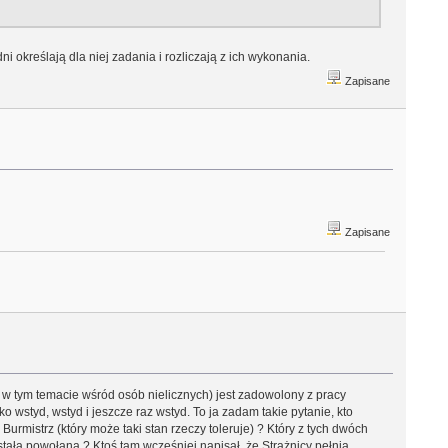
i określają dla niej zadania i rozliczają z ich wykonania.
Zapisane
Zapisane
 w tym temacie wśród osób nielicznych) jest zadowolony z pracy
 wstyd, wstyd i jeszcze raz wstyd. To ja zadam takie pytanie, kto
urmistrz (który może taki stan rzeczy toleruje) ? Który z tych dwóch
tała powołana ? Ktoś tam wcześniej napisał, że Strażnicy pełnią