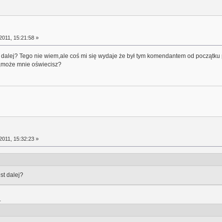
2011, 15:21:58 »
dalej? Tego nie wiem,ale coś mi się wydaje że był tym komendantem od początku p
m,może mnie oświecisz?
2011, 15:32:23 »
st dalej?
.