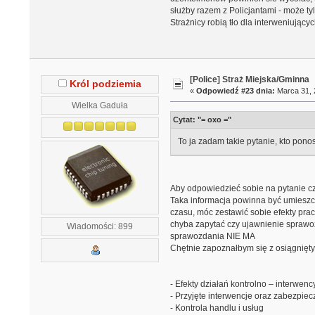
służby razem z Policjantami - może tyl
Strażnicy robią tło dla interweniujący
[Police] Straż Miejska/Gminna
Król podziemia
«
Odpowiedź #23 dnia:
Marca 31, 
Wielka Gaduła
Cytat: "= oxo ="
To ja zadam takie pytanie, kto pono
Aby odpowiedzieć sobie na pytanie c
Taka informacja powinna być umieszcz
czasu, móc zestawić sobie efekty pra
chyba zapytać czy ujawnienie sprawoz
Wiadomości: 899
sprawozdania NIE MA
Chętnie zapoznałbym się z osiągnięty
- Efekty działań kontrolno – interwenc
- Przyjęte interwencje oraz zabezpiec
- Kontrola handlu i usług