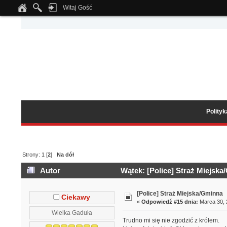
Witaj Gość
Notice
: Undefined index: tapatalk_body_hook in
/home/klient.dhosting.pl/wipmed
Polity
Strony:
1
[
2
]
Na dół
Autor
Wątek: [Police] Straż Miejska
[Police] Straż Miejska/Gminna
Ciekawy
«
Odpowiedź #15 dnia:
Marca 30, 
Wielka Gaduła
Trudno mi się nie zgodzić z królem.