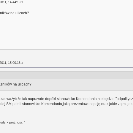
2011, 14:44:19 »
zników na ulicach?
2011, 15:00:16 »
razników na ulicach?
ę zauważyć że tak naprawdę dopóki stanowisko Komendanta nie będzie "odpolitycz
kiej SM pełnił stanowisko Komendanta,jaką prezentował opcję,oraz jakie zajmuje 
ludzi - próżność "