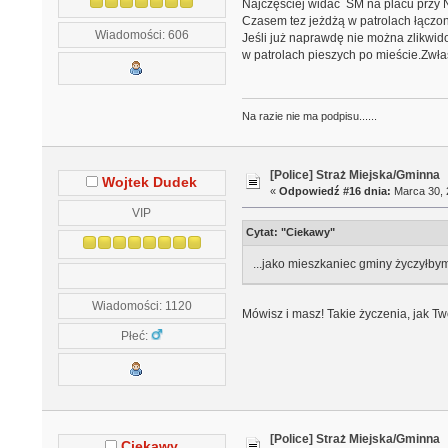
Najczęściej widać SM na placu przy Ne
Czasem tez jeżdżą w patrolach łączon
Wiadomości: 606
Jeśli już naprawdę nie można zlikwido
w patrolach pieszych po mieście.Zwł
Na razie nie ma podpisu......
[Police] Straż Miejska/Gminna
Wojtek Dudek
«
Odpowiedź #16 dnia:
Marca 30, 
VIP
Cytat: "Ciekawy"
...jako mieszkaniec gminy życzyłby
Wiadomości: 1120
Mówisz i masz! Takie życzenia, jak Tw
Płeć:
[Police] Straż Miejska/Gminna
Ciekawy