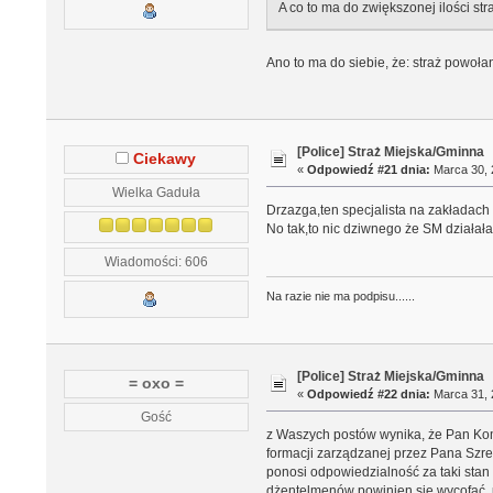
A co to ma do zwiększonej ilości st
Ano to ma do siebie, że: straż powołan
[Police] Straż Miejska/Gminna
Ciekawy
«
Odpowiedź #21 dnia:
Marca 30, 
Wielka Gaduła
Drzazga,ten specjalista na zakładac
No tak,to nic dziwnego że SM działała 
Wiadomości: 606
Na razie nie ma podpisu......
[Police] Straż Miejska/Gminna
= oxo =
«
Odpowiedź #22 dnia:
Marca 31, 
Gość
z Waszych postów wynika, że Pan Kome
formacji zarządzanej przez Pana Szrem
ponosi odpowiedzialność za taki stan 
dżentelmenów powinien sie wycofać, us