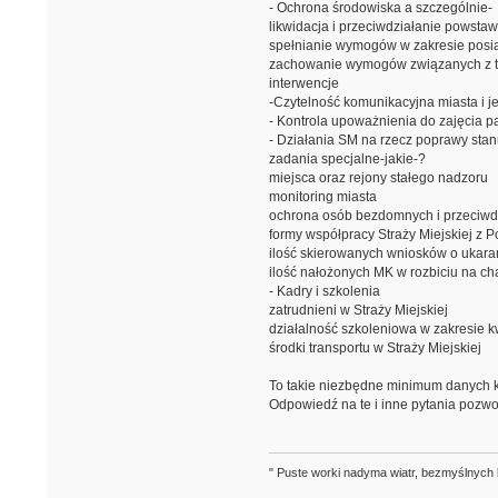
- Ochrona środowiska a szczególnie-
likwidacja i przeciwdziałanie powst
spełnianie wymogów w zakresie posia
zachowanie wymogów związanych z t
interwencje
-Czytelność komunikacyjna miasta i j
- Kontrola upoważnienia do zajęcia 
- Działania SM na rzecz poprawy sta
zadania specjalne-jakie-?
miejsca oraz rejony stałego nadzoru
monitoring miasta
ochrona osób bezdomnych i przeciwd
formy współpracy Straży Miejskiej z Pol
ilość skierowanych wniosków o ukara
ilość nałożonych MK w rozbiciu na ch
- Kadry i szkolenia
zatrudnieni w Straży Miejskiej
działalność szkoleniowa w zakresie k
środki transportu w Straży Miejskiej
To takie niezbędne minimum danych któr
Odpowiedź na te i inne pytania pozw
" Puste worki nadyma wiatr, bezmyślnych 