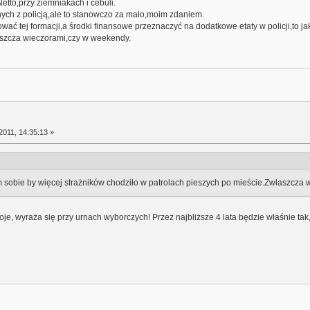
tto,przy ziemniakach i cebuli.
ych z policją,ale to stanowczo za mało,moim zdaniem.
wać tej formacji,a środki finansowe przeznaczyć na dodatkowe etaty w policji,to 
aszcza wieczorami,czy w weekendy.
2011, 14:35:13 »
m sobie by więcej strażników chodziło w patrolach pieszych po mieście.Zwłaszcza
oje, wyraża się przy urnach wyborczych! Przez najbliższe 4 lata będzie właśnie tak