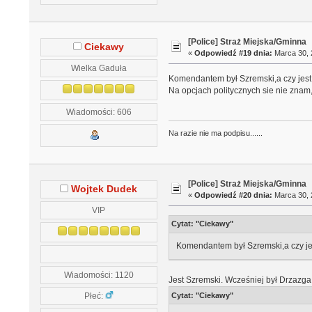
[Police] Straż Miejska/Gminna
Ciekawy
«
Odpowiedź #19 dnia:
Marca 30, 
Wielka Gaduła
Komendantem był Szremski,a czy jest 
Na opcjach politycznych sie nie zna
Wiadomości: 606
Na razie nie ma podpisu......
[Police] Straż Miejska/Gminna
Wojtek Dudek
«
Odpowiedź #20 dnia:
Marca 30, 
VIP
Cytat: "Ciekawy"
Komendantem był Szremski,a czy je
Wiadomości: 1120
Jest Szremski. Wcześniej był Drzazga
Płeć:
Cytat: "Ciekawy"