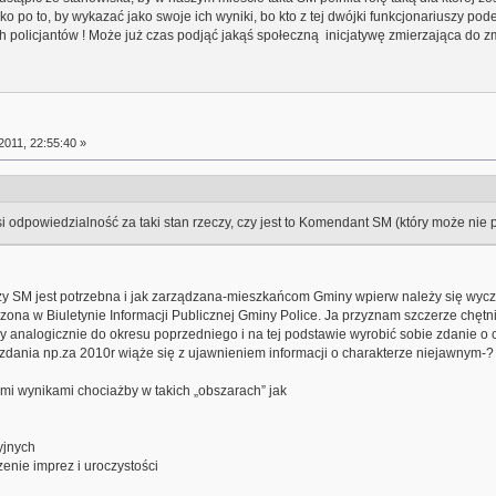
ko po to, by wykazać jako swoje ich wyniki, bo kto z tej dwójki funkcjonariuszy po
ch policjantów ! Może już czas podjąć jakąś społeczną inicjatywę zmierzająca do zmi
2011, 22:55:40 »
si odpowiedzialność za taki stan rzeczy, czy jest to Komendant SM (który może nie 
zy SM jest potrzebna i jak zarządzana-mieszkańcom Gminy wpierw należy się wycze
ona w Biuletynie Informacji Publicznej Gminy Police. Ja przyznam szczerze chętn
cy analogicznie do okresu poprzedniego i na tej podstawie wyrobić sobie zdanie o
dania np.za 2010r wiąże się z ujawnieniem informacji o charakterze niejawnym-? I
mi wynikami chociażby w takich „obszarach” jak
yjnych
zenie imprez i uroczystości