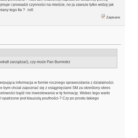
dejmuje i prowadzi czynności na mieście, no ja zawsze tylko widzę jak
any tego tła ? :roll:
Zapisane
potrafi zarządzać), czy może Pan Burmistrz
rpująca informacja w formie rocznego sprawozdania z działalności.
ie bym chciał zapoznać się z osiągnięciami SM za określony okres
 celowości bądź nie inwestowania w tę formację. Wobec tego warto
 opatrzone jest klauzulą poufności-? Czy po prostu takiego