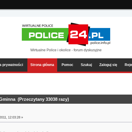
ia2/forum/Sources/Load.php(2501) : eval()'d code
on line
199
Wirtualne Police i okolice - forum dyskusyjne
ka prywatności
Strona główna
Pomoc
Szukaj
Zaloguj się
Reje
/Gminna (Przeczytany 33038 razy)
2011, 12:03:28 »