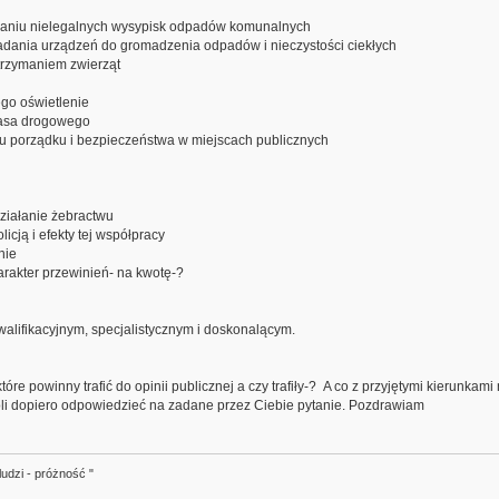
awaniu nielegalnych wysypisk odpadów komunalnych
dania urządzeń do gromadzenia odpadów i nieczystości ciekłych
rzymaniem zwierząt
ego oświetlenie
pasa drogowego
nu porządku i bezpieczeństwa w miejscach publicznych
ziałanie żebractwu
icją i efekty tej współpracy
nie
arakter przewinień- na kwotę-?
walifikacyjnym, specjalistycznym i doskonalącym.
e powinny trafić do opinii publicznej a czy trafiły-? A co z przyjętymi kierunkami
oli dopiero odpowiedzieć na zadane przez Ciebie pytanie. Pozdrawiam
ludzi - próżność "