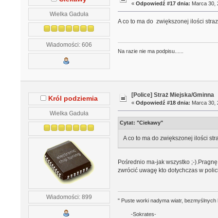
«
Odpowiedź #17 dnia:
Marca 30, 
Wielka Gaduła
A co to ma do zwiększonej ilości stra
Wiadomości: 606
Na razie nie ma podpisu......
[Police] Straż Miejska/Gminna
Król podziemia
«
Odpowiedź #18 dnia:
Marca 30, 
Wielka Gaduła
Cytat: "Ciekawy"
A co to ma do zwiększonej ilości st
Pośrednio ma-jak wszystko ;-).Pragn
zwrócić uwagę kto dotychczas w polic
Wiadomości: 899
" Puste worki nadyma wiatr, bezmyślnych 
-Sokrates-