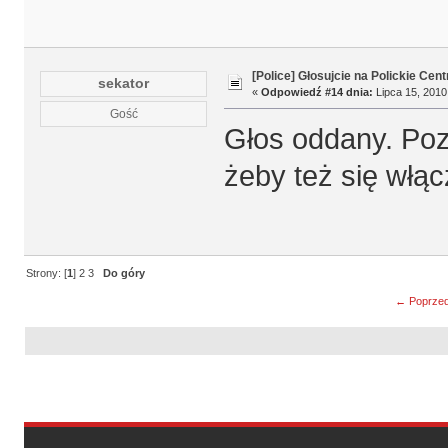
[Police] Głosujcie na Polickie Cen
sekator
«
Odpowiedź #14 dnia:
Lipca 15, 2010
Gość
Głos oddany. Poz
żeby też się włącz
Strony: [
1
]
2
3
Do góry
← Poprzed