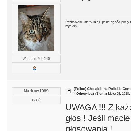
Pozbawione interpunkcji i pełne błędów posty 
myciem...
Wiadomości: 245
[Police] Głosujcie na Polickie Cen
Mariusz1989
«
Odpowiedź #3 dnia:
Lipca 05, 2010, 
Gość
UWAGA !!! Z każd
głos ! Jeśli maci
głosowania !