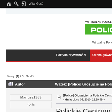
Witaj Gość
Notice
: Undefined index: tapatalk_body_hook in
/home/klient.dhosting.pl/wipmed
Wirtualne Poli
Polityka prywatności
Strona główn
Strony: [
1
]
2
3
Na dół
Autor
Wątek: [Police] Głosujcie na Pol
[Police] Głosujcie na Polickie Cen
Mariusz1989
«
dnia:
Lipca 05, 2010, 12:19:49 »
Gość
Polickie Centrum 