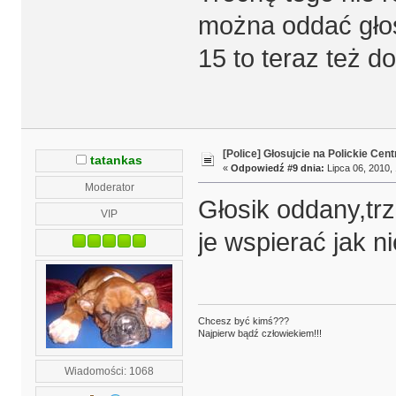
można oddać głos.
15 to teraz też d
[Police] Głosujcie na Polickie Cen
tatankas
«
Odpowiedź #9 dnia:
Lipca 06, 2010, 
Moderator
Głosik oddany,tr
VIP
je wspierać jak n
Chcesz być kimś???
Najpierw bądź człowiekiem!!!
Wiadomości: 1068