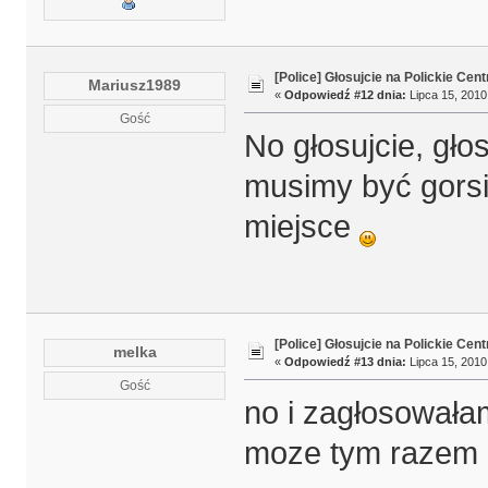
[Police] Głosujcie na Polickie Cen
Mariusz1989
«
Odpowiedź #12 dnia:
Lipca 15, 2010
Gość
No głosujcie, gło
musimy być gorsi
miejsce
[Police] Głosujcie na Polickie Cen
melka
«
Odpowiedź #13 dnia:
Lipca 15, 2010
Gość
no i zagłosował
moze tym razem u