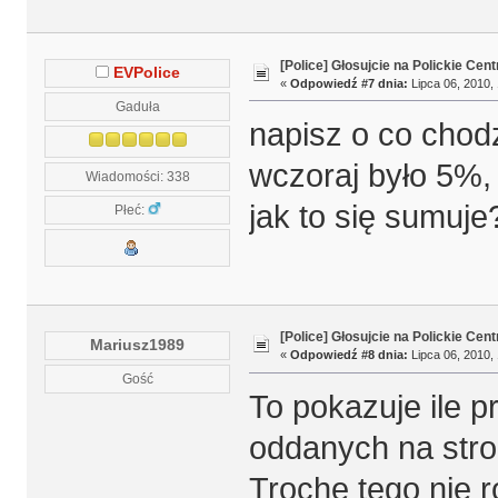
[Police] Głosujcie na Polickie Cen
EVPolice
«
Odpowiedź #7 dnia:
Lipca 06, 2010, 
Gaduła
napisz o co chodz
wczoraj było 5%, 
Wiadomości: 338
jak to się sumuje
Płeć:
[Police] Głosujcie na Polickie Cen
Mariusz1989
«
Odpowiedź #8 dnia:
Lipca 06, 2010, 
Gość
To pokazuje ile 
oddanych na stro
Trochę tego nie 