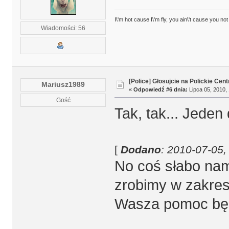
I\'m hot cause I\'m fly, you ain\'t cause you not
Wiadomości: 56
[Police] Głosujcie na Polickie Cen
Mariusz1989
«
Odpowiedź #6 dnia:
Lipca 05, 2010, 
Gość
Tak, tak... Jeden
[
Dodano
: 2010-07-05,
No coś słabo nam
zrobimy w zakres
Wasza pomoc będ