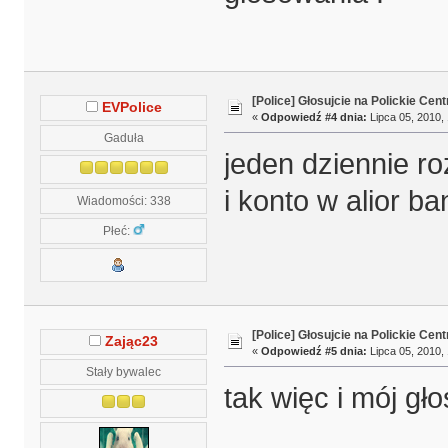
[Police] Głosujcie na Polickie Cen
EVPolice
«
Odpowiedź #4 dnia:
Lipca 05, 2010, 
Gaduła
jeden dziennie r
i konto w alior b
Wiadomości: 338
Płeć:
[Police] Głosujcie na Polickie Cen
Zając23
«
Odpowiedź #5 dnia:
Lipca 05, 2010, 
Stały bywalec
tak więc i mój gło