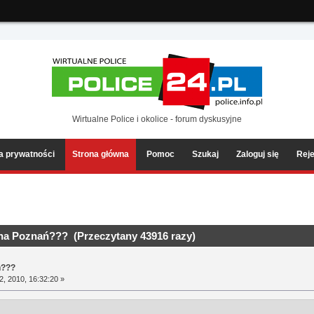
ia2/forum/Sources/Load.php(2501) : eval()'d code
on line
199
Wirtualne Police i okolice - forum dyskusyjne
ka prywatności
Strona główna
Pomoc
Szukaj
Zaloguj się
Reje
cha Poznań??? (Przeczytany 43916 razy)
ń???
, 2010, 16:32:20 »