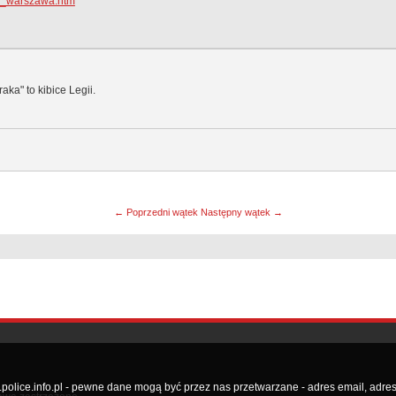
fc_warszawa.htm
ka" to kibice Legii.
← Poprzedni wątek
Następny wątek →
lice.info.pl - pewne dane mogą być przez nas przetwarzane - adres email, adres