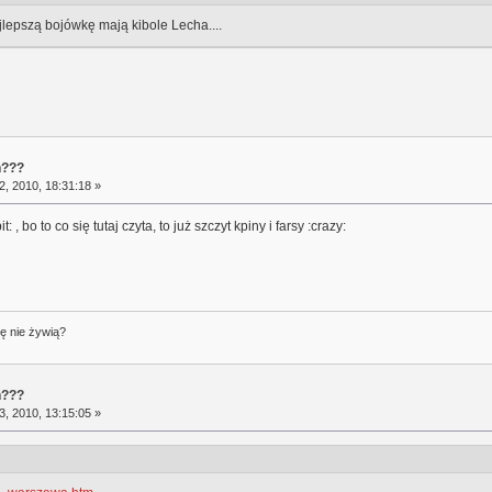
jlepszą bojówkę mają kibole Lecha....
ń???
, 2010, 18:31:18 »
: , bo to co się tutaj czyta, to już szczyt kpiny i farsy :crazy:
ę nie żywią?
ń???
, 2010, 13:15:05 »