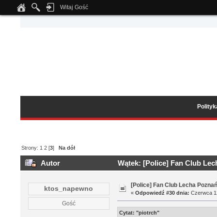
Witaj Gość
Notice
: Undefined index: tapatalk_body_hook in
/home/klient.dhosting.pl/wipmed
Polity
Strony:
1
2
[
3
]
Na dół
Autor
Wątek: [Police] Fan Club Le
[Police] Fan Club Lecha Pozna
ktos_napewno
«
Odpowiedź #30 dnia:
Czerwca 12
Gość
Cytat: "piotrch"