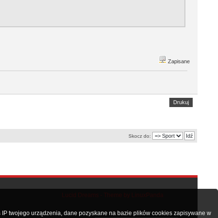
Zapisane
Drukuj
Skocz do:
Lucid Dreams - Theme by LinuxPanda
 IP twojego urządzenia, dane pozyskane na bazie plików cookies zapisywane w