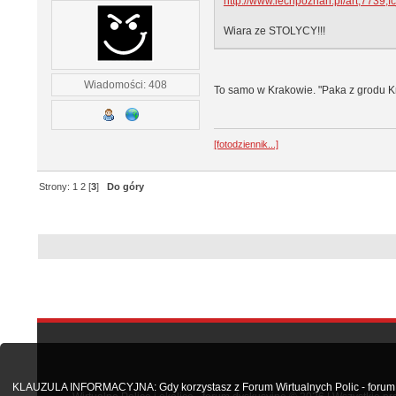
http://www.lechpoznan.pl/art,7739,
Wiara ze STOLYCY!!!
Wiadomości: 408
To samo w Krakowie. "Paka z grodu Kra
[fotodziennik...]
Strony:
1
2
[
3
]
Do góry
KLAUZULA INFORMACYJNA: Gdy korzystasz z Forum Wirtualnych Polic - forum.po