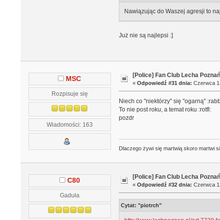
Nawiązując do Waszej agresji to na
Już nie są najlepsi :]
[Police] Fan Club Lecha Pozna
MSC
«
Odpowiedź #31 dnia:
Czerwca 12
Rozpisuje się
Niech co "niektórzy" się "ogarną" :rabbit
To nie post roku, a temat roku :rotfl:
pozdr
Wiadomości: 163
Dlaczego żywi się martwią skoro martwi si
[Police] Fan Club Lecha Pozna
C80
«
Odpowiedź #32 dnia:
Czerwca 13
Gaduła
Cytat: "piotrch"