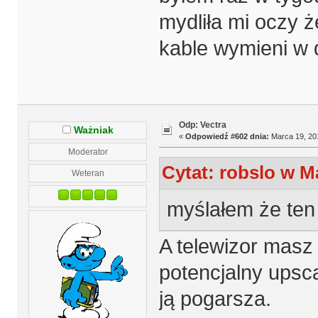
mydliła mi oczy ż
kable wymieni w do
Odp: Vectra
Ważniak
«
Odpowiedź #602 dnia:
Marca 19, 201
Moderator
Cytat: robslo w M
Weteran
myślałem że ten
A telewizor masz
potencjalny upsca
ją pogarsza.