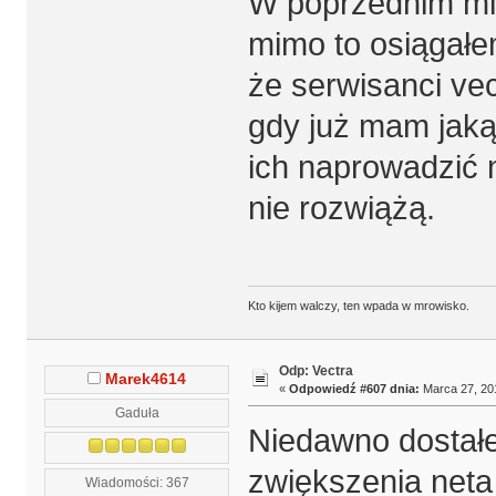
W poprzednim mie
mimo to osiągałe
że serwisanci vec
gdy już mam jakąś
ich naprowadzić 
nie rozwiążą.
Kto kijem walczy, ten wpada w mrowisko.
Odp: Vectra
Marek4614
«
Odpowiedź #607 dnia:
Marca 27, 201
Gaduła
Niedawno dostał
zwiększenia neta 
Wiadomości: 367