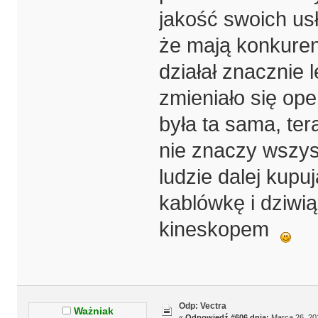
jakość swoich usł
że mają konkuren
działał znacznie 
zmieniało się op
była ta sama, te
nie znaczy wszys
ludzie dalej kupu
kablówkę i dziwią
kineskopem
Odp: Vectra
Ważniak
«
Odpowiedź #606 dnia:
Marca 26, 201