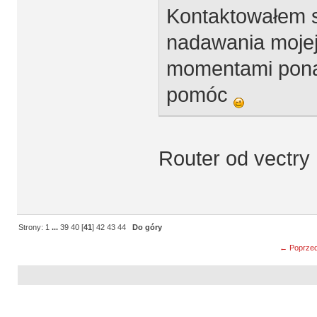
Kontaktowałem si
nadawania mojej s
momentami pona
pomóc
Router od vectr
Strony:
1
...
39
40
[
41
]
42
43
44
Do góry
← Poprzed