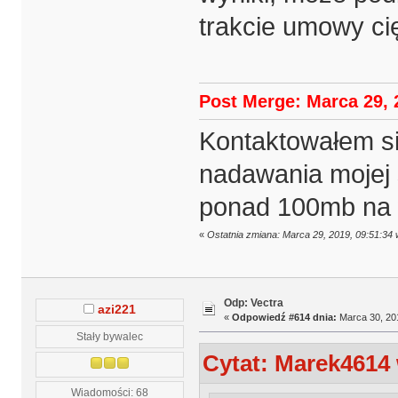
trakcie umowy cię
Post Merge: Marca 29, 
Kontaktowałem się
nadawania mojej s
ponad 100mb na 
«
Ostatnia zmiana: Marca 29, 2019, 09:51:34
Odp: Vectra
azi221
«
Odpowiedź #614 dnia:
Marca 30, 201
Stały bywalec
Cytat: Marek4614 
Wiadomości: 68