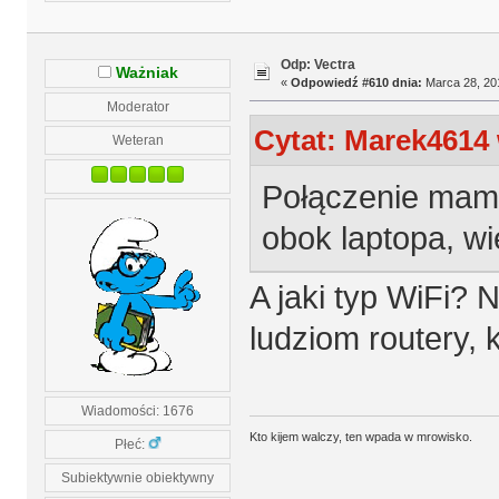
Odp: Vectra
Ważniak
«
Odpowiedź #610 dnia:
Marca 28, 201
Moderator
Cytat: Marek4614 
Weteran
Połączenie mam 
obok laptopa, wi
A jaki typ WiFi? 
ludziom routery,
Wiadomości: 1676
Kto kijem walczy, ten wpada w mrowisko.
Płeć:
Subiektywnie obiektywny