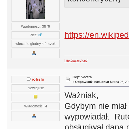
Wiadomości: 3879
https://en.wikip
Płeć:
wiecznie głodny króliczek
http://pajacyk.pl/
Odp: Vectra
robslo
«
Odpowiedź #605 dnia:
Marca 26, 201
Nowicjusz
Ważniak,
Gdybym nie miał 
Wiadomości: 4
wypowiadał. Rute
obsługiwał daną p