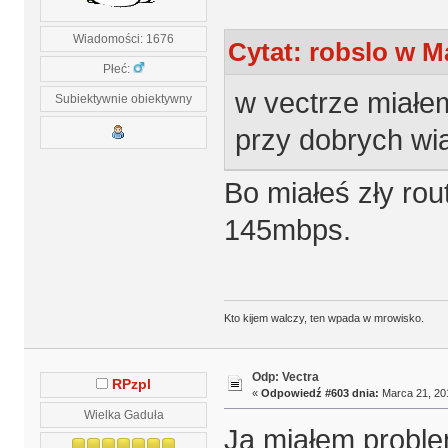
Wiadomości: 1676
Cytat: robslo w M
Płeć:
w vectrze miałe
Subiektywnie obiektywny
przy dobrych wi
Bo miałeś zły ro
145mbps.
Kto kijem walczy, ten wpada w mrowisko.
Odp: Vectra
RPzpl
«
Odpowiedź #603 dnia:
Marca 21, 201
Wielka Gaduła
Ja miałem proble