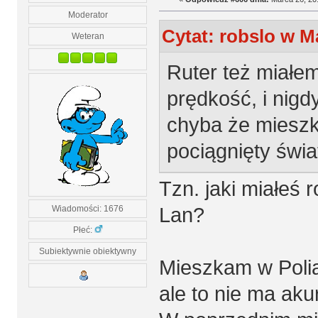
Moderator
Cytat: robslo w M
Weteran
Ruter też miałe
prędkość, i nigd
chyba że mieszk
pociągnięty świa
Tzn. jaki miałeś 
Lan?
Wiadomości: 1676
Płeć:
Subiektywnie obiektywny
Mieszkam w Poli
ale to nie ma aku