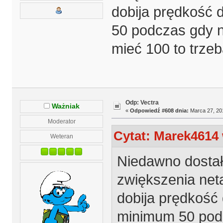
dobija prędkość 
50 podczas gdy n
mieć 100 to trze
Odp: Vectra
Ważniak
«
Odpowiedź #608 dnia:
Marca 27, 201
Moderator
Cytat: Marek4614 
Weteran
Niedawno dosta
zwiększenia neta
dobija prędkość 
minimum 50 podc