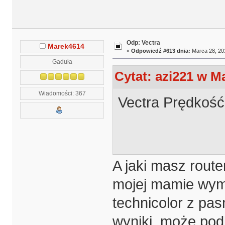
Odp: Vectra
Marek4614
«
Odpowiedź #613 dnia:
Marca 28, 201
Gaduła
Cytat: azi221 w Ma
Wiadomości: 367
Vectra Prędkość
A jaki masz route
mojej mamie wymi
technicolor z pa
wyniki, może pod