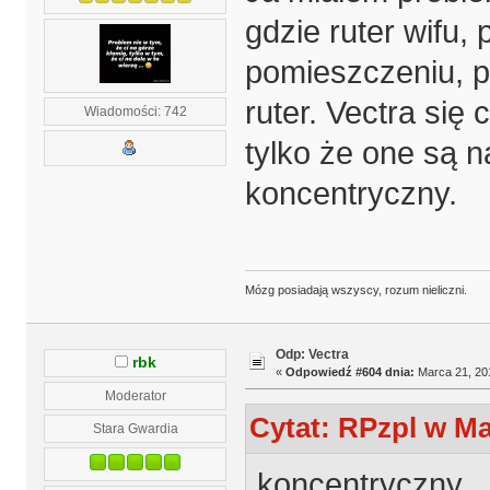
gdzie ruter wifu,
pomieszczeniu, p
ruter. Vectra się
Wiadomości: 742
tylko że one są 
koncentryczny.
Mózg posiadają wszyscy, rozum nieliczni.
Odp: Vectra
rbk
«
Odpowiedź #604 dnia:
Marca 21, 201
Moderator
Cytat: RPzpl w Ma
Stara Gwardia
koncentryczny