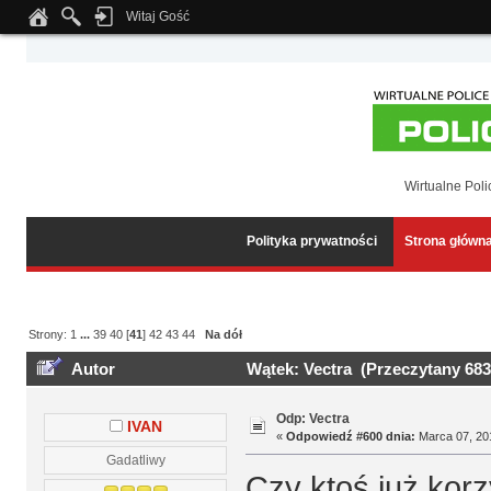
Witaj Gość
Notice
: Undefined index: tapatalk_body_hook in
/home/klient.dhosting.pl/wipmed
Wirtualne Poli
Polityka prywatności
Strona główn
Strony:
1
...
39
40
[
41
]
42
43
44
Na dół
Autor
Wątek: Vectra (Przeczytany 683
Odp: Vectra
IVAN
«
Odpowiedź #600 dnia:
Marca 07, 201
Gadatliwy
Czy ktoś już kor