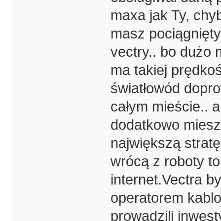
maxa jak Ty, chy
masz pociągnięty 
vectry.. bo dużo 
ma takiej prędkoś
światłowód dopro
całym mieście.. a
dodatkowo mieszk
największą strat
wrócą z roboty to
internet.Vectra b
operatorem kablow
prowadzili inwest