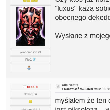
"luxus" każą sobi
obecnego dekod
Wysłane z mojeg
Wiadomości: 93
Płeć:
Odp: Vectra
robslo
«
Odpowiedź #601 dnia:
Marca 18, 201
Nowicjusz
myślałem że ten 
jest pikseloza ..
Wiadomości: 4