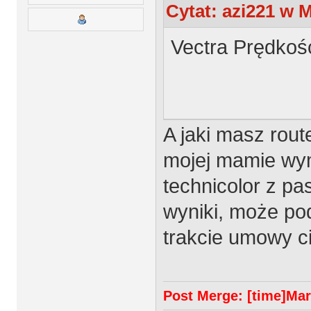
Cytat: azi221 w M
Vectra Prędkoś
A jaki masz rout
mojej mamie wymi
technicolor z p
wyniki, może po
trakcie umowy ci
Post Merge: [time]Marz