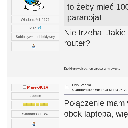
to żeby mieć 10
paranoja!
Wiadomości: 1676
Płeć:
Nie trzeba. Jaki
Subiektywnie obiektywny
router?
Kto kijem walczy, ten wpada w mrowisko.
Odp: Vectra
Marek4614
«
Odpowiedź #609 dnia:
Marca 28, 201
Gaduła
Połączenie mam w
obok laptopa, wię
Wiadomości: 367