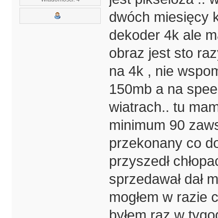
dwóch miesięcy 
dekoder 4k ale m
obraz jest sto ra
na 4k , nie wspom
150mb a na speed
wiatrach.. tu mam
minimum 90 za
przekonany co do 
przyszedł chłopa
sprzedawał dał m
mogłem w razie c
byłem raz w tygod