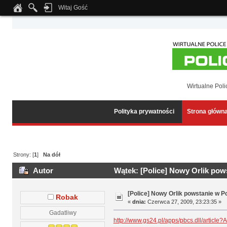
Witaj Gość
Notice
: Undefined index: tapatalk_body_hook in
/home/klient.dhosting.pl/wipmed
Wirtualne Poli
Polityka prywatności
Strona główn
Strony: [
1
]
Na dół
Autor
Wątek: [Police] Nowy Orlik pow
[Police] Nowy Orlik powstanie w P
Robak
«
dnia:
Czerwca 27, 2009, 23:23:35 »
Gadatliwy
http://www.gs24.pl/apps/pbcs.dll/artic