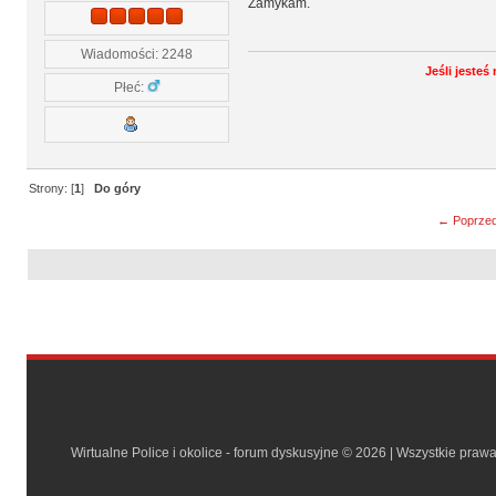
Zamykam.
Wiadomości: 2248
Jeśli jeste
Płeć:
Strony: [
1
]
Do góry
← Poprzed
Wirtualne Police i okolice - forum dyskusyjne © 2026 | Wszystkie praw