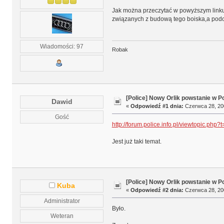
Jak można przeczytać w powyższym linku
związanych z budową tego boiska,a pod
Wiadomości: 97
Robak
[Police] Nowy Orlik powstanie w P
Dawid
«
Odpowiedź #1 dnia:
Czerwca 28, 200
Gość
http://forum.police.info.pl/viewtopic.php?
Jest już taki temat.
[Police] Nowy Orlik powstanie w P
Kuba
«
Odpowiedź #2 dnia:
Czerwca 28, 200
Administrator
Było.
Weteran