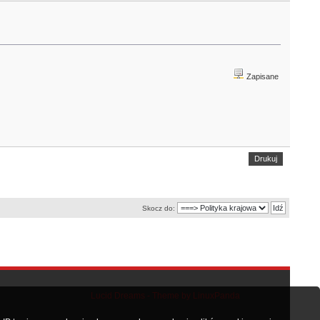
Zapisane
Drukuj
Skocz do:
Lucid Dreams - Theme by LinuxPanda