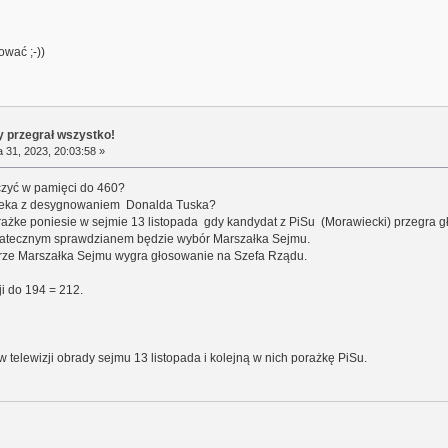
ować ;-))
y przegrał wszystko!
 31, 2023, 20:03:58 »
iczyć w pamięci do 460?
 zwleka z desygnowaniem Donalda Tuska?
rażke poniesie w sejmie 13 listopada gdy kandydat z PiSu (Morawiecki) przegra 
ostatecznym sprawdzianem będzie wybór Marszałka Sejmu.
erze Marszałka Sejmu wygra głosowanie na Szefa Rządu.
i do 194 = 212.
w telewizji obrady sejmu 13 listopada i kolejną w nich porażkę PiSu.