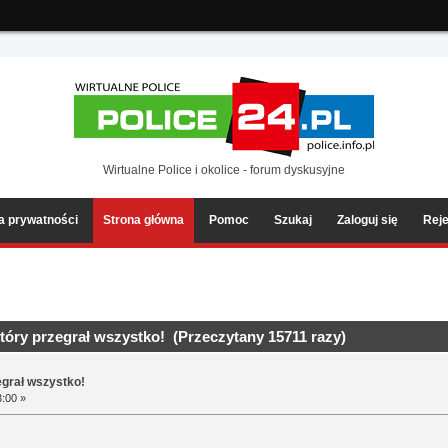
ia2/forum/Sources/Load.php(2501) : eval()'d code
on line
199
Wirtualne Police i okolice - forum dyskusyjne
ka prywatności
Strona główna
Pomoc
Szukaj
Zaloguj się
Reje
tóry przegrał wszystko! (Przeczytany 15711 razy)
egrał wszystko!
3:00 »