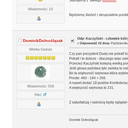
Startujemy z takiego
poziomu:
Wiadomości: 10
Będziemy śledzić i skrupulatnie punkt
Odp: Kaczyński - człowiek któr
DominikDolnoślązak
«
Odpowiedź #2 dnia:
Października
Wielka Gaduła
Czy pan prezydent Duda nie potrafi l
Potrafi i to dobrze - dlaczego więc
Przecież Kaczyński kolejną wielką po
Jeśli głowa państwa tyle zwleka to 
Bo ta większość sejmowa która wybi
Proste: 460 - 194 = 266.
A nawet dodać 18 posłów Konfederacj
Wiadomości: 558
A większość sejmowa to 231.
Płeć:
Z satysfakcją i radością będę oglądał 
Dominik Dolnoślązak