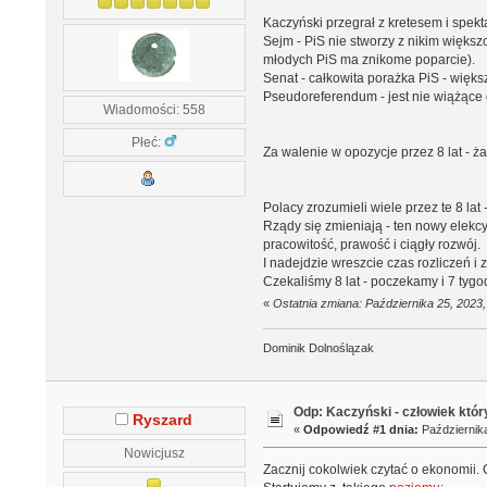
Kaczyński przegrał z kretesem i spekt
Sejm - PiS nie stworzy z nikim większ
młodych PiS ma znikome poparcie).
Senat - całkowita porażka PiS - więk
Pseudoreferendum - jest nie wiążące 
Wiadomości: 558
Płeć:
Za walenie w opozycje przez 8 lat - 
Polacy zrozumieli wiele przez te 8 lat
Rządy się zmieniają - ten nowy elek
pracowitość, prawość i ciągły rozwój.
I nadejdzie wreszcie czas rozliczeń i 
Czekaliśmy 8 lat - poczekamy i 7 tyg
«
Ostatnia zmiana: Października 25, 2023
Dominik Dolnoślązak
Odp: Kaczyński - człowiek któr
Ryszard
«
Odpowiedź #1 dnia:
Października
Nowicjusz
Zacznij cokolwiek czytać o ekonomii.