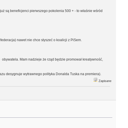
 już są beneficjenci pierwszego pokolenia 500 + - to właśnie wśród
ederacja) nawet nie chce słyszeć o koalicji z PiSem.
go obywatela. Mam nadzieje że rząd będzie promował kreatywność,
 razu desygnuje wytrawnego polityka Donalda Tuska na premiera).
Zapisane