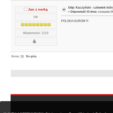
Odp: Kaczyński - człowiek któr
Jan z nerką
«
Odpowiedź #3 dnia:
Listopada 06
VIP
POLSKA GUROM !!!
Wiadomości: 1219
Strony: [
1
]
Do góry