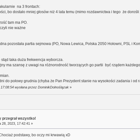
akularnie na 3 frontach:
ości, bo dostało mniej głosów niż 4 lata temu (mimo rozdawnictwa i tego że dorośli
szość tam ma PO.
czyli nie ważne
żadna pozostała partia sejmowa (PO, Nowa Lewica, Polska 2050 Hołowni, PSL i Konf
 - stąd taka duża frekwencja wyborcza.
cyjny ma szansę z uwagi na różnorodność tworzących go partii być rządem każde
zmian.
odni do połowy grudnia (chyba że Pan Prezydent stanie na wysokości zadania i od
, 17:08:54 wysłana przez DominikDolnoślązak
»
y przegrał wszystko!
 28, 2023, 17:42:41 »
 Chociaż podstawy, bo oczy mi krwawią xD