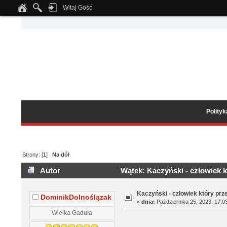
Witaj Gość
Notice
: Undefined index: tapatalk_body_hook in
/home/klient.dhosting.pl/wipmed
Polity
Strony: [
1
]
Na dół
Autor
Wątek: Kaczyński - człowiek k
Kaczyński - człowiek który prz
DominikDolnoślązak
«
dnia:
Października 25, 2023, 17:0
Wielka Gaduła