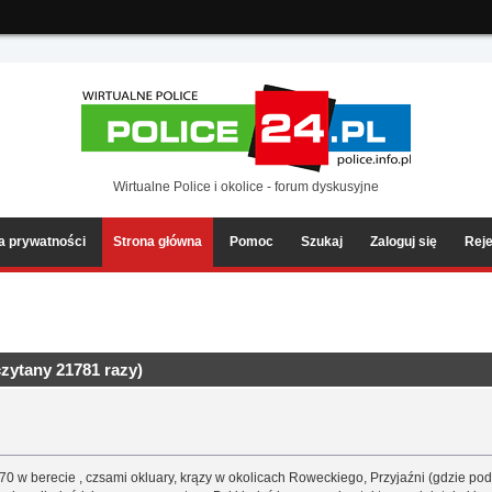
ia2/forum/Sources/Load.php(2501) : eval()'d code
on line
199
Wirtualne Police i okolice - forum dyskusyjne
ka prywatności
Strona główna
Pomoc
Szukaj
Zaloguj się
Reje
zytany 21781 razy)
 70 w berecie , czsami okluary, krązy w okolicach Roweckiego, Przyjaźni (gdzie po