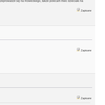
 przeprowadził się na Roweckiego, także polecam mieć dzieciaki na
Zapisane
Zapisane
Zapisane