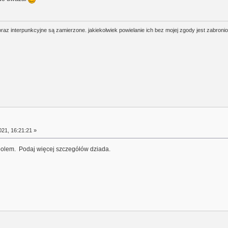
oraz interpunkcyjne są zamierzone. jakiekolwiek powielanie ich bez mojej zgody jest zabroni
21, 16:21:21 »
polem. Podaj więcej szczegółów dziada.