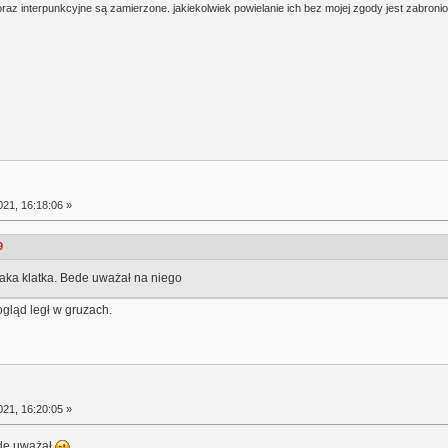
oraz interpunkcyjne są zamierzone. jakiekolwiek powielanie ich bez mojej zgody jest zabroni
21, 16:18:06 »
9
jaka klatka. Bede uważał na niego
ogląd legł w gruzach.
21, 16:20:05 »
ęde uważał