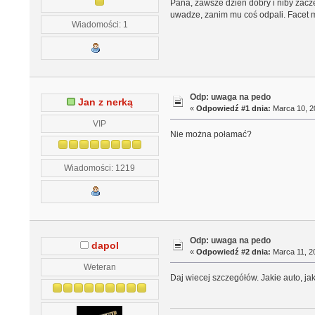
Pana, zawsze dzień dobry i niby zacze
uwadze, zanim mu coś odpali. Facet 
Wiadomości: 1
Odp: uwaga na pedo
Jan z nerką
«
Odpowiedź #1 dnia:
Marca 10, 20
VIP
Nie można połamać?
Wiadomości: 1219
Odp: uwaga na pedo
dapol
«
Odpowiedź #2 dnia:
Marca 11, 20
Weteran
Daj wiecej szczegółów. Jakie auto, ja