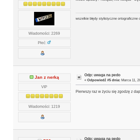
wszelkie błędy stylistyczne ortograficzne 
Wiadomości: 2269
Płeć:
Odp: uwaga na pedo
Jan z nerką
«
Odpowiedź #5 dnia:
Marca 11, 20
VIP
Pierwszy raz w życiu się zgodzę z da
Wiadomości: 1219
Odp: uwaga na pedo