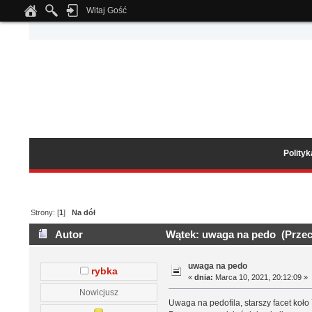
Witaj Gość
Notice
: Undefined index: tapatalk_body_hook in
/home/klient.dhosting.pl/wipmed
Polity
Strony: [
1
]
Na dół
Autor
Wątek: uwaga na pedo (Przec
uwaga na pedo
rybka
«
dnia:
Marca 10, 2021, 20:12:09 »
Nowicjusz
Uwaga na pedofila, starszy facet koło