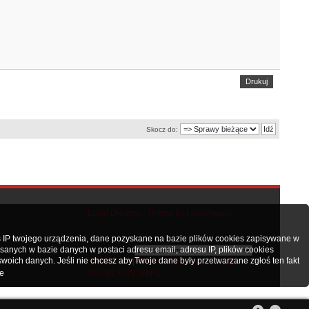
Drukuj
Skocz do:
Lucid Dreams - Theme by LinuxPanda
 IP twojego urządzenia, dane pozyskane na bazie plików cookies zapisywane w
nych w bazie danych w postaci adresu email, adresu IP, plików cookies
oich danych. Jeśli nie chcesz aby Twoje dane były przetwarzane zgłoś ten fakt
SMF 2.0.19
SMF © 2014
Simple Machines
|
,
e
XHTML
RSS
WAP2