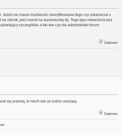
i. Jeżeli nie macie możliwości zweryfikowania tego czy oskarżenia o
 na odcisk, pies nasrał na wycieraczkę itp. Tego typu oskarżenia bez
ielający szczegółów, a kto wie czy nie administrator forum.
Zapisane
zał się prawdą, to niech wie że ludzie uważają.
Zapisane
one!