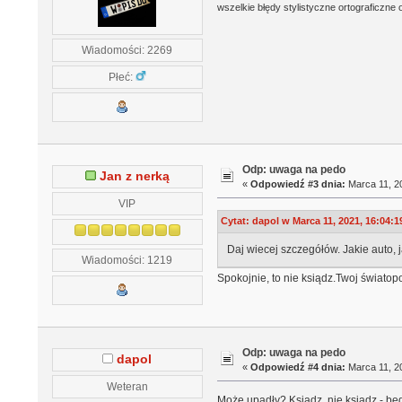
wszelkie błędy stylistyczne ortograficzne 
Wiadomości: 2269
Płeć:
Odp: uwaga na pedo
Jan z nerką
«
Odpowiedź #3 dnia:
Marca 11, 20
VIP
Cytat: dapol w Marca 11, 2021, 16:04:1
Daj wiecej szczegółów. Jakie auto, 
Wiadomości: 1219
Spokojnie, to nie ksiądz.Twoj światop
Odp: uwaga na pedo
dapol
«
Odpowiedź #4 dnia:
Marca 11, 20
Weteran
Może upadły? Ksiądz, nie ksiądz - b