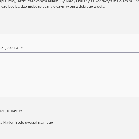
pia, miły, jeździ czerwonym autem. Był kiedyś karany za kontakty z małoletnimi i
może być bardzo niebezpieczny o czym wiem z dobrego źródła.
21, 20:24:31 »
21, 16:04:19 »
ka klatka. Bede uważał na niego