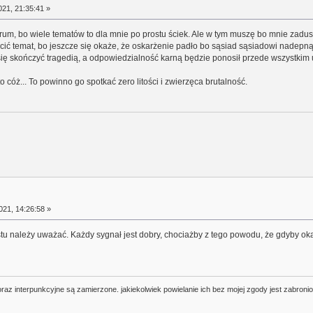
21, 21:35:41 »
rum, bo wiele tematów to dla mnie po prostu ściek. Ale w tym muszę bo mnie zadus
cić temat, bo jeszcze się okaże, że oskarżenie padło bo sąsiad sąsiadowi nadepnął
 skończyć tragedią, a odpowiedzialność karną będzie ponosił przede wszystkim udz
 to cóż... To powinno go spotkać zero litości i zwierzęca brutalność.
21, 14:26:58 »
stu należy uważać. Każdy sygnał jest dobry, chociażby z tego powodu, że gdyby oka
oraz interpunkcyjne są zamierzone. jakiekolwiek powielanie ich bez mojej zgody jest zabroni