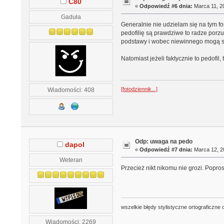
C80
«
Odpowiedź #6 dnia:
Marca 11, 20
Gaduła
Generalnie nie udzielam się na tym fo
pedofilię są prawdziwe to radze porzu
podstawy i wobec niewinnego mogą się
Natomiast jeżeli faktycznie to pedofil,
[fotodziennik...]
Wiadomości: 408
Odp: uwaga na pedo
dapol
«
Odpowiedź #7 dnia:
Marca 12, 20
Weteran
Przecież nikt nikomu nie grozi. Popro
wszelkie błędy stylistyczne ortograficzne 
Wiadomości: 2269