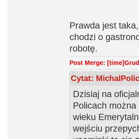
Prawda jest taka,
chodzi o gastron
robotę.
Post Merge: [time]Grudz
Cytat: MichalPoli
Dzisiaj na oficj
Policach można 
wieku Emerytaln
wejściu przepych