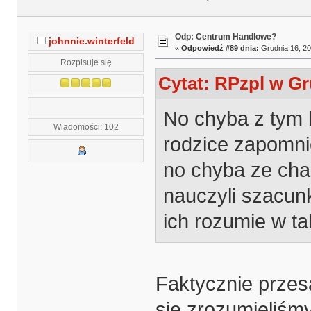
Odp: Centrum Handlowe?
johnnie.winterfeld
«
Odpowiedź #89 dnia:
Grudnia 16, 20
Rozpisuje się
Cytat: RPzpl w Gr
No chyba z tym 
Wiadomości: 102
rodzice zapomni
no chyba ze cha
nauczyli szacun
ich rozumie w t
Faktycznie przes
się zrozumieliśmy