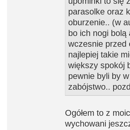
upominki to się 
parasolke oraz ku
oburzenie.. (w 
bo ich nogi bolą 
wczesnie przed 
najlepiej takie 
większy spokój b
pewnie byli by w
zabójstwo.. poz
Ogółem to z moich
wychowani jeszcze