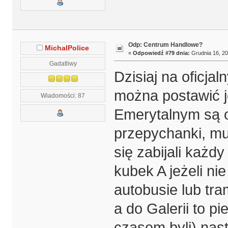
Odp: Centrum Handlowe?
MichalPolice
«
Odpowiedź #79 dnia:
Grudnia 16, 20
Gadatliwy
Dzisiaj na oficja
można postawić 
Wiadomości: 87
Emerytalnym są o
przepychanki, mu
się zabijali każd
kubek A jeżeli nie
autobusie lub tr
a do Galerii to p
czasem byli) nas