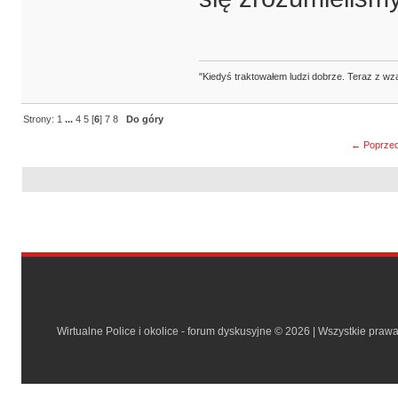
"Kiedyś traktowałem ludzi dobrze. Teraz z wz
Strony:
1
...
4
5
[
6
]
7
8
Do góry
← Poprzed
Wirtualne Police i okolice - forum dyskusyjne © 2026 | Wszystkie praw