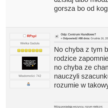
gorsza bo od kog
Odp: Centrum Handlowe?
RPzpl
«
Odpowiedź #88 dnia:
Grudnia 16, 20
Wielka Gaduła
No chyba z tym b
rodzice zapomnie
no chyba ze cha
nauczyli szacunk
Wiadomości: 742
rozumie w takow
Mózg posiadają wszyscy, rozum nieliczni.