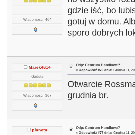
gdzie iść, bo lubi
gotuj w domu. Al
Wiadomości: 464
sporo dobrych loka
Odp: Centrum Handlowe?
Marek4614
«
Odpowiedź #76 dnia:
Grudnia 11, 20
Gaduła
Otwarcie Rossm
grudnia br.
Wiadomości: 367
Odp: Centrum Handlowe?
planeta
«
Odpowiedź #77 dnia:
Grudnia 11, 20