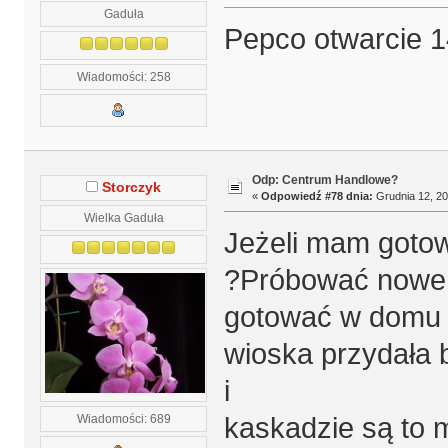
Gaduła
Pepco otwarcie 1
Wiadomości: 258
Odp: Centrum Handlowe?
Storczyk
«
Odpowiedź #78 dnia:
Grudnia 12, 20
Wielka Gaduła
Jeżeli mam gotow
?Próbować nowe 
gotować w domu po
wioska przydała b
i
Wiadomości: 689
kaskadzie są to 