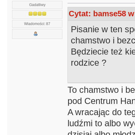
Gadatliwy
Cytat: bamse58 w 
Wiadomości: 87
Pisanie w ten sp
chamstwo i bezc
Będziecie też ki
rodzice ?
To chamstwo i bez
pod Centrum Ha
A wracając do te
ludźmi to albo w
dzisiaj albo młod