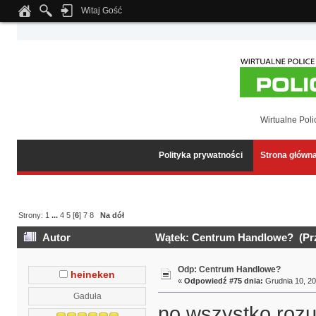
Witaj Gość
Notice
: Undefined index: tapatalk_body_hook in
/home/klient.dhosting.pl/wipmed
Wirtualne Poli
Polityka prywatności
Strona główn
Strony:
1
...
4
5
[
6
]
7
8
Na dół
Autor
Wątek: Centrum Handlowe? (Prz
Odp: Centrum Handlowe?
heineken
«
Odpowiedź #75 dnia:
Grudnia 10, 20
Gaduła
no wszystko rozu