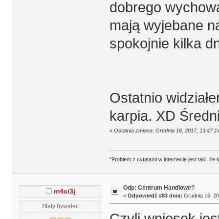
dobrego wychowan
mają wyjebane na
spokojnie kilka d
Ostatnio widział
karpia. XD Średni
«
Ostatnia zmiana: Grudnia 16, 2017, 13:47:1
"Problem z cytatami w internecie jest taki, ż
Odp: Centrum Handlowe?
m4ci3j
«
Odpowiedź #83 dnia:
Grudnia 16, 20
Stały bywalec
Czyli wniosek je