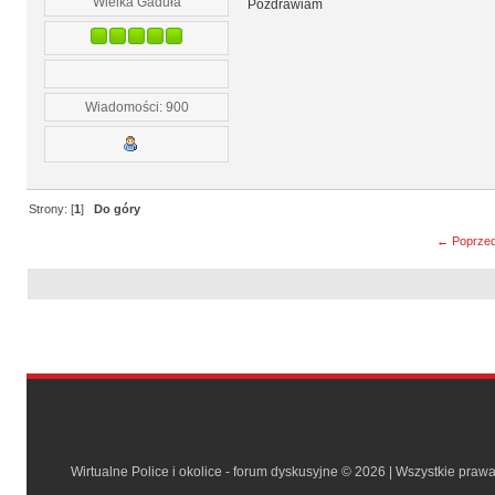
Wielka Gaduła
Pozdrawiam
Wiadomości: 900
Strony: [
1
]
Do góry
← Poprzed
Wirtualne Police i okolice - forum dyskusyjne © 2026 | Wszystkie praw