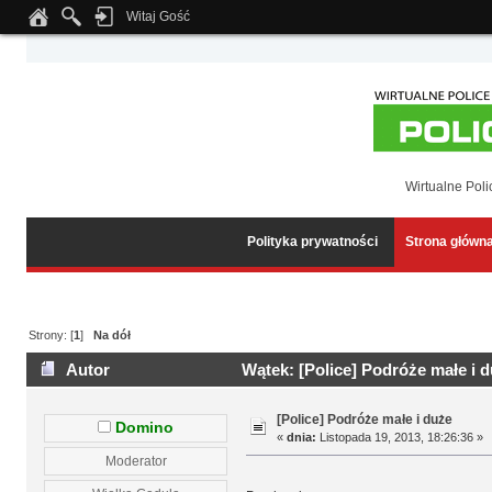
Witaj Gość
Notice
: Undefined index: tapatalk_body_hook in
/home/klient.dhosting.pl/wipmed
Wirtualne Poli
Polityka prywatności
Strona główn
Strony: [
1
]
Na dół
Autor
Wątek: [Police] Podróże małe i 
[Police] Podróże małe i duże
Domino
«
dnia:
Listopada 19, 2013, 18:26:36 »
Moderator