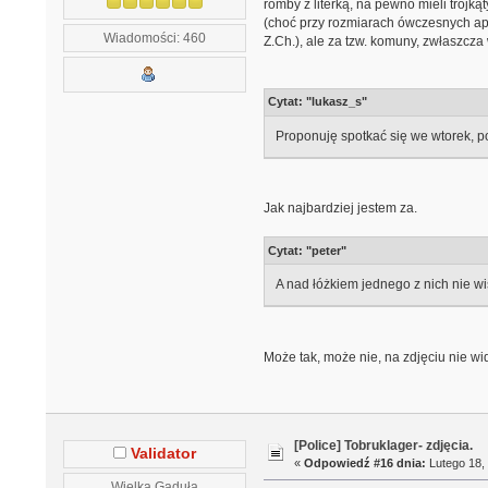
romby z literką, na pewno mieli trójką
(choć przy rozmiarach ówczesnych apa
Wiadomości: 460
Z.Ch.), ale za tzw. komuny, zwłaszcza 
Cytat: "lukasz_s"
Proponuję spotkać się we wtorek, p
Jak najbardziej jestem za.
Cytat: "peter"
A nad łóżkiem jednego z nich nie wis
Może tak, może nie, na zdjęciu nie wid
[Police] Tobruklager- zdjęcia.
Validator
«
Odpowiedź #16 dnia:
Lutego 18, 
Wielka Gaduła