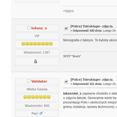
<*)))))>{
[Police] Tobruklager- zdjęcia.
lukasz_s
«
Odpowiedź #20 dnia:
Lutego 24, 
VIP
Monografia o fabryce. To byłoby ukoro
Wiadomości: 1387
SPZP "Skarb"
[Police] Tobruklager- zdjęcia.
Validator
«
Odpowiedź #21 dnia:
Lutego 24, 
Wielka Gaduła
lukaszowi_s
zapewne chodziło o słabą
o zdjęcia fabryki. Generalnie warto b
prezentację Polic i okolicznych miejs
Wiadomości: 846
gminy, redakcja, sprawy techniczne)
Płeć: