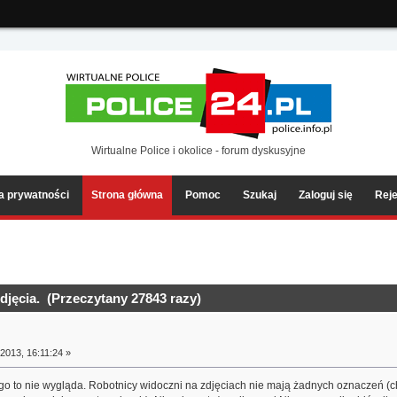
ia2/forum/Sources/Load.php(2501) : eval()'d code
on line
199
Wirtualne Police i okolice - forum dyskusyjne
ka prywatności
Strona główna
Pomoc
Szukaj
Zaloguj się
Reje
djęcia. (Przeczytany 27843 razy)
2013, 16:11:24 »
 to nie wygląda. Robotnicy widoczni na zdjęciach nie mają żadnych oznaczeń (cho