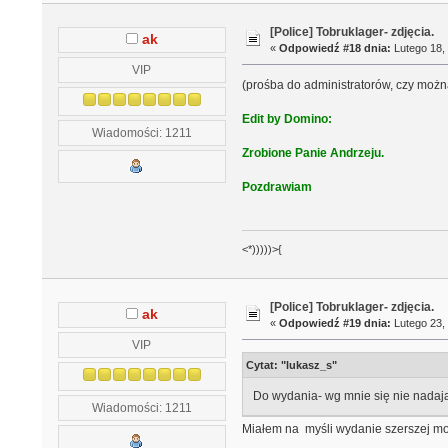
[Police] Tobruklager- zdjęcia.
ak
«
Odpowiedź #18 dnia:
Lutego 18, 
VIP
(prośba do administratorów, czy możn
Edit by Domino:
Wiadomości: 1211
Zrobione Panie Andrzeju.
Pozdrawiam
<*)))))>{
[Police] Tobruklager- zdjęcia.
ak
«
Odpowiedź #19 dnia:
Lutego 23, 
VIP
Cytat: "lukasz_s"
Do wydania- wg mnie się nie nadaj
Wiadomości: 1211
Miałem na myśli wydanie szerszej mon