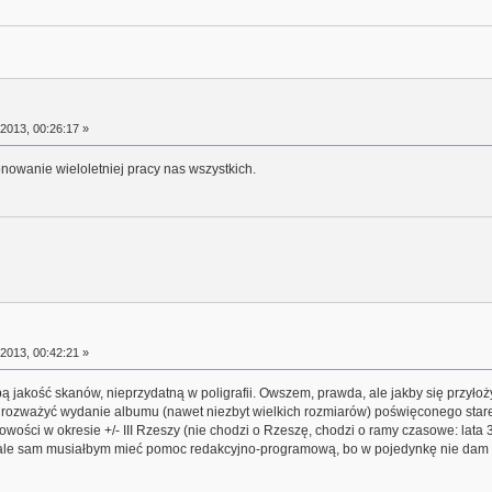
2013, 00:26:17 »
nowanie wieloletniej pracy nas wszystkich.
2013, 00:42:21 »
 jakość skanów, nieprzydatną w poligrafii. Owszem, prawda, ale jakby się przyłoż
y rozważyć wydanie albumu (nawet niezbyt wielkich rozmiarów) poświęconego starej
cowości w okresie +/- III Rzeszy (nie chodzi o Rzeszę, chodzi o ramy czasowe: lata 
, ale sam musiałbym mieć pomoc redakcyjno-programową, bo w pojedynkę nie dam 