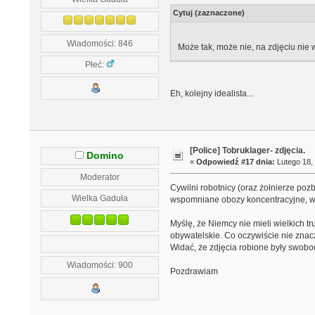
Cytuj (zaznaczone)
Wiadomości: 846
Może tak, może nie, na zdjęciu nie w
Płeć:
Eh, kolejny idealista...
[Police] Tobruklager- zdjęcia.
Domino
«
Odpowiedź #17 dnia:
Lutego 18, 
Moderator
Cywilni robotnicy (oraz żołnierze poz
Wielka Gaduła
wspomniane obozy koncentracyjne, w
Myślę, że Niemcy nie mieli wielkich tr
obywatelskie. Co oczywiście nie znacz
Widać, że zdjęcia robione były swobodn
Wiadomości: 900
Pozdrawiam