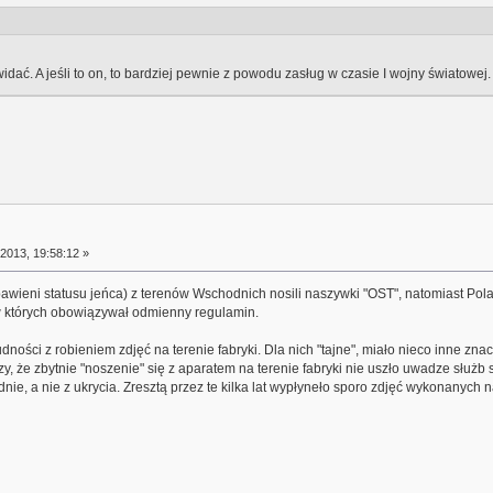
idać. A jeśli to on, to bardziej pewnie z powodu zasług w czasie I wojny światowej.
2013, 19:58:12 »
bawieni statusu jeńca) z terenów Wschodnich nosili naszywki "OST", natomiast Polacy
 których obowiązywał odmienny regulamin.
udności z robieniem zdjęć na terenie fabryki. Dla nich "tajne", miało nieco inne zna
y, że zbytnie "noszenie" się z aparatem na terenie fabryki nie uszło uwadze służb
ie, a nie z ukrycia. Zresztą przez te kilka lat wypłyneło sporo zdjęć wykonanych na