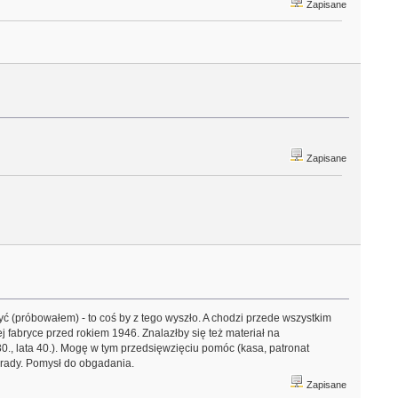
Zapisane
Zapisane
yć (próbowałem) - to coś by z tego wyszło. A chodzi przede wszystkim
 fabryce przed rokiem 1946. Znalazłby się też materiał na
30., lata 40.). Mogę w tym przedsięwzięciu pomóc (kasa, patronat
rady. Pomysł do obgadania.
Zapisane