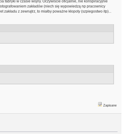
a fabryki w czasie wojny. Oczywiście oficjalnie, nie konspiracyjnie
z fotografowaniem zakładów (niech się wypowiedzą np pracownicy
et zakładu z zewnątrz, to miałby poważne kłopoty (szpiegostwo itp)...
Zapisane