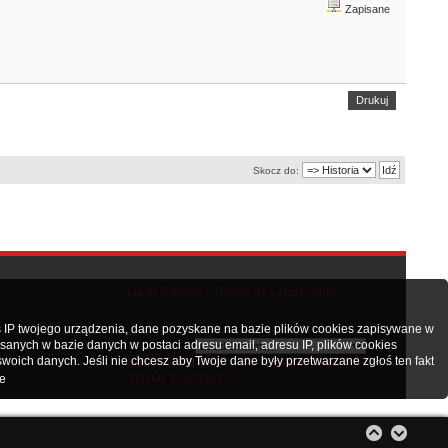
Zapisane
Drukuj
Skocz do:
Lucid Dreams - Theme by LinuxPanda
 IP twojego urządzenia, dane pozyskane na bazie plików cookies zapisywane w
nych w bazie danych w postaci adresu email, adresu IP, plików cookies
oich danych. Jeśli nie chcesz aby Twoje dane były przetwarzane zgłoś ten fakt
SMF 2.0.19
SMF © 2014
Simple Machines
|
,
XHTML
RSS
WAP2
e