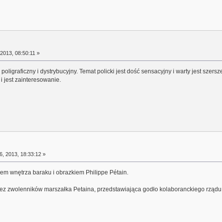
2013, 08:50:11 »
poligraficzny i dystrybucyjny. Temat policki jest dość sensacyjny i warty jest szer
 i jest zainteresowanie.
, 2013, 18:33:12 »
em wnętrza baraku i obrazkiem Philippe Pétain.
ez zwolenników marszałka Petaina, przedstawiająca godło kolaboranckiego rządu 