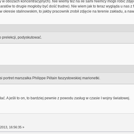
ty w obozach koncentracyjnych). Nie wiemy też na ile sami Niemcy mogli robić zdjęci
ratów to drugie mogłoby być dość trudne). Nie wiem jak to teraz wygląda u nas 
w okresie stalinowskim, to jakby pracownik zrobił zdjęcie na terenie zakładu, a naw
o prelekcji, podyskutować.
i portret marszałka Philippe Pétain faszystowskiej marionetki.
ać. A jeśli to on, to bardziej pewnie z powodu zasług w czasie I wojny światowej.
2013, 16:56:35 »