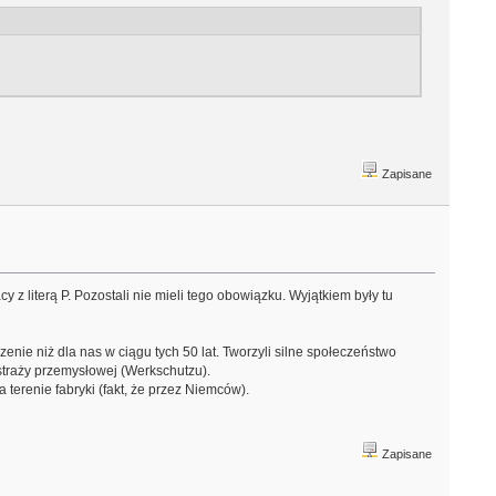
Zapisane
 z literą P. Pozostali nie mieli tego obowiązku. Wyjątkiem były tu
czenie niż dla nas w ciągu tych 50 lat. Tworzyli silne społeczeństwo
 straży przemysłowej (Werkschutzu).
 terenie fabryki (fakt, że przez Niemców).
Zapisane