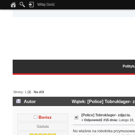
Witaj Gość
Notice
: Undefined index: tapatalk_body_hook in
/home/klient.dhosting.pl/wipmed
Polity
Strony:
1
[
2
]
Na dół
Autor
Wątek: [Police] Tobruklager- z
[Police] Tobruklager- zdjęcia.
Borisz
«
Odpowiedź #15 dnia:
Lutego 18, 
Gaduła
No właśnie na robotnika przymusowego