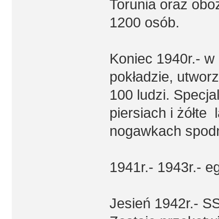
Torunia oraz obo
1200 osób.
Koniec 1940r.- w 
pokładzie, utwor
100 ludzi. Specja
piersiach i żółt
nogawkach spodn
1941r.- 1943r.- 
Jesień 1942r.- S