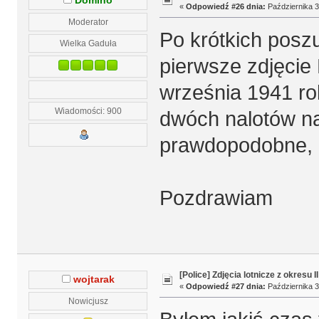
Domino
«
Odpowiedź #26 dnia:
Października 3
Moderator
Po krótkich poszu
Wielka Gaduła
pierwsze zdjęcie
września 1941 ro
Wiadomości: 900
dwóch nalotów na
prawdopodobne, 
Pozdrawiam
[Police] Zdjęcia lotnicze z okresu I
wojtarak
«
Odpowiedź #27 dnia:
Października 3
Nowicjusz