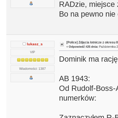
RADzie, miejsce
Bo na pewno nie
[Police] Zdjęcia lotnicze z okresu I
lukasz_s
«
Odpowiedź #25 dnia:
Października 2
VIP
Dominik ma rację
Wiadomości: 1387
AB 1943:
Od Rudolf-Boss-
numerków:
Zaznaczyłem R-B-