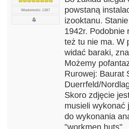
powstaną instalac
Wiadomości: 1387
izooktanu. Stanie
1942r. Podobnie 
też tu nie ma. W
widać baraki, zna
Możemy pofantaz
Rurowej: Baurat 
Duerrfeld/Nordlag
Skoro zdjęcie jes
musieli wykonać j
do wykonania ana
"workmen huts".