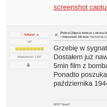
screenshot captu
[Police] Zdjęcia lotnicze z okresu I
lukasz_s
«
Odpowiedź #28 dnia:
Października 3
VIP
Grzebię w sygnat
Dostałem już naw
Wiadomości: 1387
5min film z bomb
Ponadto poszukają
października 194
SPZP "Skarb"