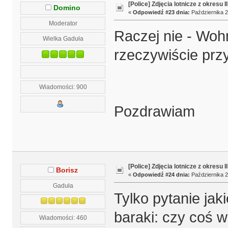
[Police] Zdjęcia lotnicze z okresu I
Domino
«
Odpowiedź #23 dnia:
Października 2
Moderator
Raczej nie - Woh
Wielka Gaduła
rzeczywiście prz
Wiadomości: 900
Pozdrawiam
[Police] Zdjęcia lotnicze z okresu I
Borisz
«
Odpowiedź #24 dnia:
Października 2
Gaduła
Tylko pytanie jak
baraki: czy coś 
Wiadomości: 460