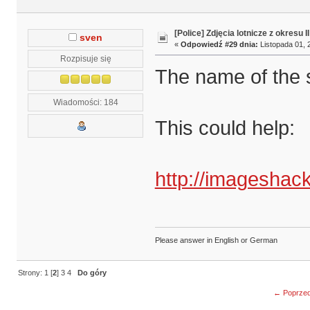
[Police] Zdjęcia lotnicze z okresu I
sven
«
Odpowiedź #29 dnia:
Listopada 01, 
Rozpisuje się
The name of the 
Wiadomości: 184
This could help:
http://imageshack
Please answer in English or German
Strony:
1
[
2
]
3
4
Do góry
← Poprzed