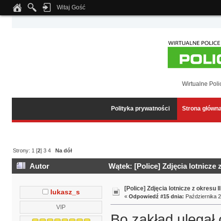
Witaj Gość
Notice
: Undefined index: tapatalk_body_hook in
/home/klient.dhosting.pl/wipmed
Wirtualne Poli
Polityka prywatności
Strona główn
Strony:
1
[
2
]
3
4
Na dół
Autor
Wątek: [Police] Zdjęcia lotnicze
[Police] Zdjęcia lotnicze z okresu I
lukasz_s
«
Odpowiedź #15 dnia:
Października 2
VIP
Bo zakład ulegał 