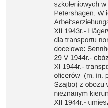
szkoleniowych w 
Petershagen. W i
Arbeitserziehung
XII 1943r.- Häge
dla transportu n
docelowe: Sennh
29 V 1944r.- obó
XI 1944r.- transp
oficerów (m. in. 
Szajbo) z obozu
nieznanym kierun
XII 1944r.- umies