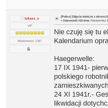
[Police] Zdjęcia lotnicze z okresu I
lukasz_s
«
Odpowiedź #18 dnia:
Października 2
VIP
Nie czuję się tu e
Kalendarium opr
Wiadomości: 1387
Haegerwelle:
17 IX 1941- pier
polskiego robotn
zamieszkiwanych 
24 XI 1941r.- Ge
likwidacji dotyc