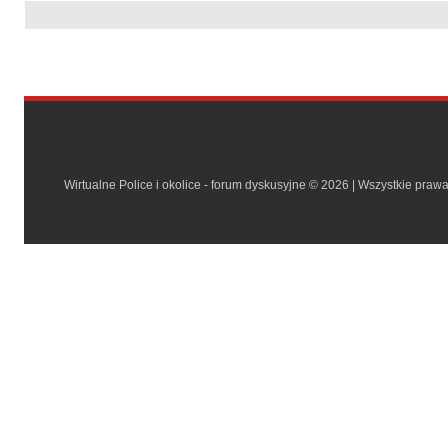
Wirtualne Police i okolice - forum dyskusyjne © 2026 | Wszystkie praw