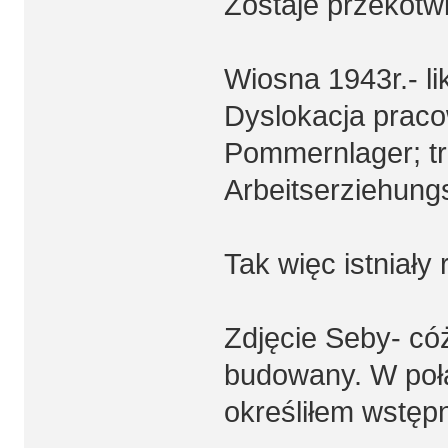
Zostaje przekotw
Wiosna 1943r.- l
Dyslokacja prac
Pommernlager; tr
Arbeitserziehung
Tak więc istniały
Zdjęcie Seby- có
budowany. W połą
określiłem wstępn