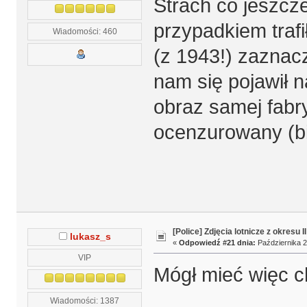
Strach co jeszcz
przypadkiem trafi
Wiadomości: 460
(z 1943!) zaznac
nam się pojawił n
obraz samej fabry
ocenzurowany (bia
[Police] Zdjęcia lotnicze z okresu I
lukasz_s
«
Odpowiedź #21 dnia:
Października 2
VIP
Mógł mieć więc ch
Wiadomości: 1387