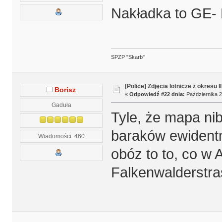
Nakładka to GE
SPZP "Skarb"
[Police] Zdjęcia lotnicze z okresu I
Borisz
«
Odpowiedź #22 dnia:
Października 2
Gaduła
Tyle, że mapa nib
baraków ewidentni
Wiadomości: 460
obóz to to, co w
Falkenwalderstr