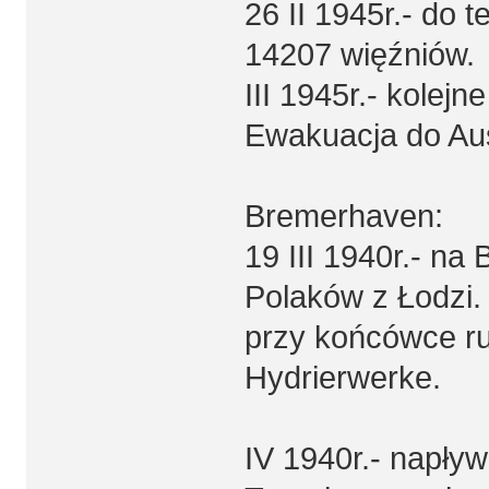
26 II 1945r.- do 
14207 więźniów.
III 1945r.- kolej
Ewakuacja do Aus
Bremerhaven:
19 III 1940r.- na
Polaków z Łodzi.
przy końcówce r
Hydrierwerke.
IV 1940r.- napływa