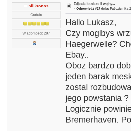
Zdjecia lotnicze II wojny...
billkronos
«
Odpowiedź #17 dnia:
Października 2
Gaduła
Hallo Lukasz,
Czy moglbys wrzu
Wiadomości: 287
Haegerwelle? Cho
Ebay..
Oboz bardzo dobr
jeden barak mesk
zostal rozbudowa
jego powstania ?
Logicznie powinie
Bremerhaven. Poz