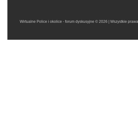
Wirtualne Police i okolice - forum dyskusyjne © 2026 | Wszystkie praw