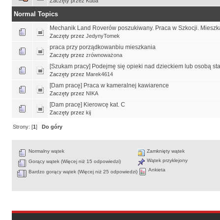
Zaczęty przez
Kuba
Normal Topics
Mechanik Land Roverów poszukiwany. Praca w Szkocji. Mieszk
Zaczęty przez
JedynyTomek
praca przy porządkowanbiu mieszkania
Zaczęty przez
zrównoważona
[Szukam pracy] Podejmę się opieki nad dzieckiem lub osobą st
Zaczęty przez
Marek4614
[Dam pracę] Praca w kameralnej kawiarence
Zaczęty przez
NIKA
[Dam pracę] Kierowcę kat. C
Zaczęty przez
kij
Strony: [
1
]
Do góry
Normalny wątek
Zamknięty wątek
Wątek przyklejony
Gorący wątek (Więcej niż 15 odpowiedzi)
Ankieta
Bardzo gorący wątek (Więcej niż 25 odpowiedzi)