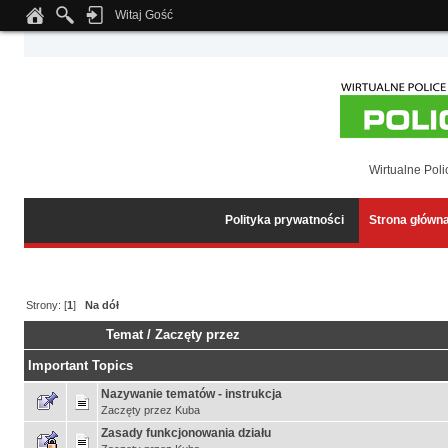
Witaj Gość
Notice
: Undefined index: tapatalk_body_hook in
/home/klient.dhosting.pl/wipmed
Wirtualne Poli
Polityka prywatności
Strona główn
Strony: [
1
]
Na dół
Temat
/
Zaczęty przez
Important Topics
Nazywanie tematów - instrukcja
Zaczęty przez
Kuba
Zasady funkcjonowania działu