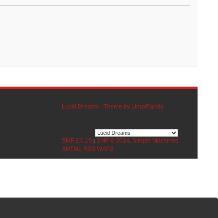
Lucid Dreams - Theme by LinuxPanda
SMF 2.0.19
SMF © 2014
Simple Machines
|
,
XHTML
RSS
WAP2