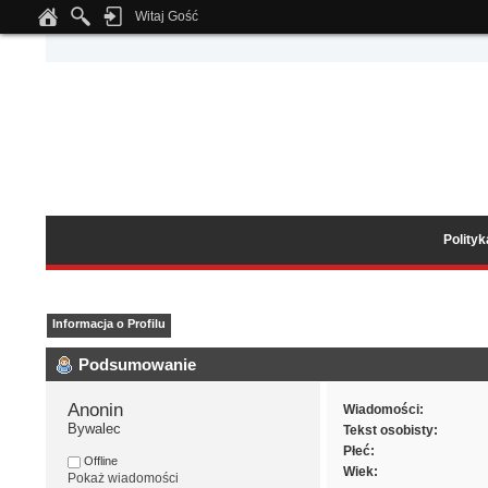
Witaj Gość
Notice
: Undefined index: tapatalk_body_hook in
/home/klient.dhosting.pl/wipmed
Polity
Informacja o Profilu
Podsumowanie
Anonin 
Wiadomości:
Bywalec
Tekst osobisty:
Płeć:
Offline
Wiek:
Pokaż wiadomości