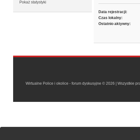
Pokaż statystyki
Data rejestracji:
Czas lokalny:
Ostatnio aktywny:
Wirtualne Police i okolice - forum dyskusyjne © 2026 | Wszystkie p