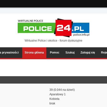
ia2/forum/Sources/Load.php(2501) : eval()'d code
on line
199
Wirtualne Police i okolice - forum dyskusyjne
ka prywatności
Strona główna
Pomoc
Szukaj
Zaloguj się
Reje
39 (0.044 na dzień)
Aparatowy 1
Kobieta
brak