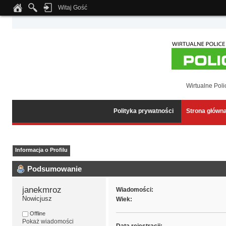
Witaj Gość
Notice
: Undefined index: tapatalk_body_hook in
/home/klient.dhosting.pl/wipmed
Wirtualne Poli
Polityka prywatności
Strona główn
Informacja o Profilu
Podsumowanie
janekmroz 
Wiadomości:
Nowicjusz
Wiek:
Offline
Pokaż wiadomości