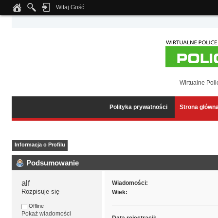
Witaj Gość
Notice
: Undefined index: tapatalk_body_hook in
/home/klient.dhosting.pl/wipmed
Wirtualne Poli
Polityka prywatności
Strona główn
Informacja o Profilu
Podsumowanie
alf 
Wiadomości:
Rozpisuje się
Wiek:
Offline
Pokaż wiadomości