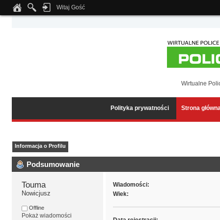
Witaj Gość
Notice
: Undefined index: tapatalk_body_hook in
/home/klient.dhosting.pl/wipmed
Wirtualne Poli
Polityka prywatności
Strona główn
Informacja o Profilu
Podsumowanie
Touma 
Wiadomości:
Nowicjusz
Wiek:
Offline
Pokaż wiadomości