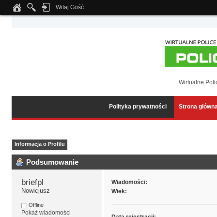
Witaj Gość
Notice
: Undefined index: tapatalk_body_hook in
/home/klient.dhosting.pl/wipmed
Wirtualne Poli
Polityka prywatności
Strona główn
Informacja o Profilu
Podsumowanie
briefpl 
Wiadomości:
Nowicjusz
Wiek:
Offline
Pokaż wiadomości