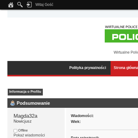
Witaj Gość
Notice
: Undefined index: tapatalk_body_hook in
/home/klient.dhosting.pl/wipmed
Wirtualne Poli
Polityka prywatności
Strona główn
Informacja o Profilu
Podsumowanie
Magda32a 
Wiadomości:
Nowicjusz
Wiek:
Offline
Pokaż wiadomości