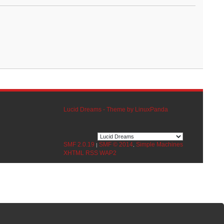
Lucid Dreams - Theme by LinuxPanda
SMF 2.0.19
SMF © 2014
Simple Machines
|
,
XHTML
RSS
WAP2