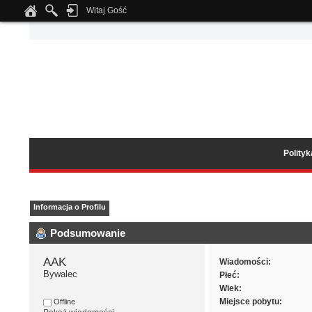
Witaj Gość
Notice
: Undefined index: tapatalk_body_hook in
/home/klient.dhosting.pl/wipmed
Polity
Informacja o Profilu
Podsumowanie
AAK 
Wiadomości:
Bywalec
Płeć:
Wiek:
Miejsce pobytu:
Offline