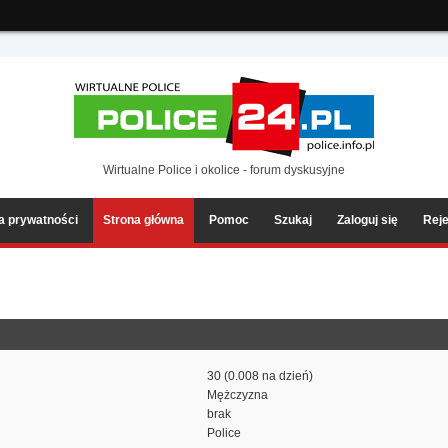
ia2/forum/Sources/Load.php(2501) : eval()'d code
on line
199
Wirtualne Police i okolice - forum dyskusyjne
ka prywatności
Strona główna
Pomoc
Szukaj
Zaloguj się
Reje
30 (0.008 na dzień)
Mężczyzna
brak
Police