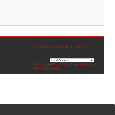
Lucid Dreams - Theme by LinuxPanda
SMF 2.0.19
SMF © 2014
Simple Machines
|
,
XHTML
RSS
WAP2