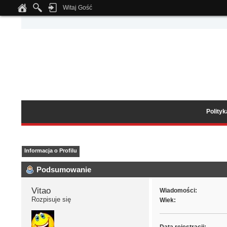
Witaj Gość
Notice
: Undefined index: tapatalk_body_hook in
/home/klient.dhosting.pl/wipmed
Polity
Informacja o Profilu
Podsumowanie
Vitao 
Wiadomości:
Rozpisuje się
Wiek: