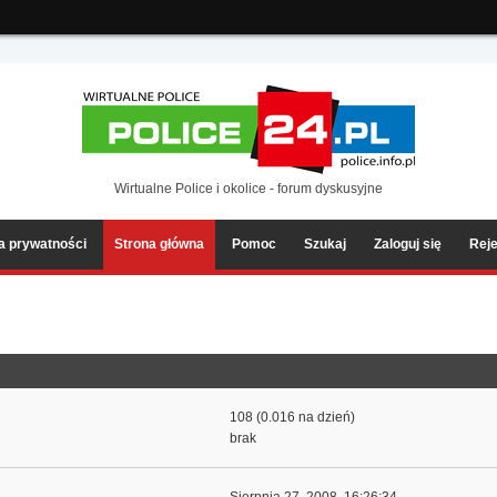
ia2/forum/Sources/Load.php(2501) : eval()'d code
on line
199
Wirtualne Police i okolice - forum dyskusyjne
ka prywatności
Strona główna
Pomoc
Szukaj
Zaloguj się
Reje
108 (0.016 na dzień)
brak