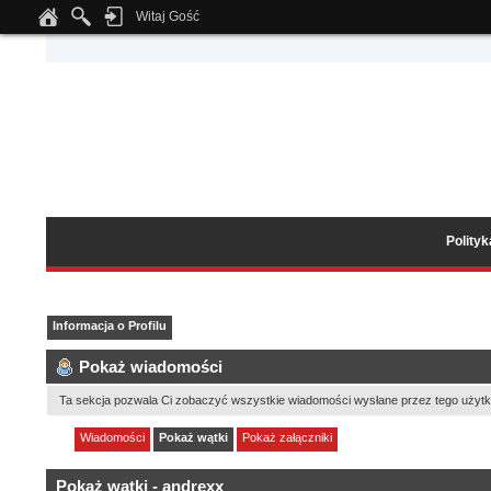
Witaj Gość
Notice
: Undefined index: tapatalk_body_hook in
/home/klient.dhosting.pl/wipmed
Polity
Informacja o Profilu
Pokaż wiadomości
Ta sekcja pozwala Ci zobaczyć wszystkie wiadomości wysłane przez tego użytk
Wiadomości
Pokaż wątki
Pokaż załączniki
Pokaż wątki - andrexx