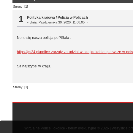
Strony: [
1
]
1
Polityka krajowa
/
Policja w Policach
«
dnia:
Października 30, 2020, 11:08:05 »
No to się nasza policja poPISała :
https://gs24.pl/police-zarzuty-za-udzial-w-strajku-kobiet-pierwsze-w-po
Są najszybsi w kraju.
Strony: [
1
]
Wirtualne Police i okolice - forum dyskusyjne © 2026 | Wszystkie p