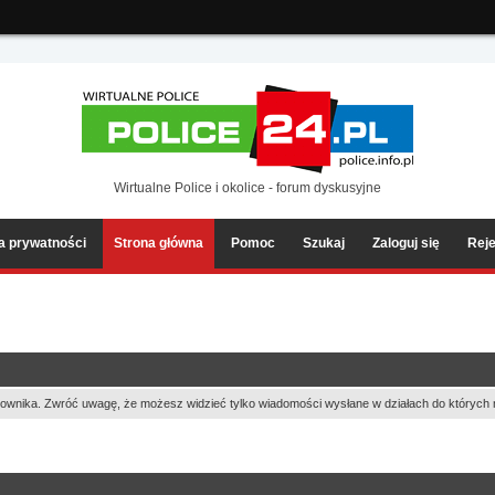
ia2/forum/Sources/Load.php(2501) : eval()'d code
on line
199
Wirtualne Police i okolice - forum dyskusyjne
ka prywatności
Strona główna
Pomoc
Szukaj
Zaloguj się
Reje
ownika. Zwróć uwagę, że możesz widzieć tylko wiadomości wysłane w działach do których 