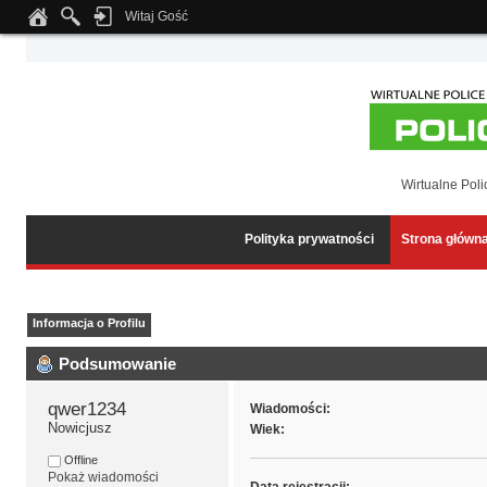
Witaj Gość
Notice
: Undefined index: tapatalk_body_hook in
/home/klient.dhosting.pl/wipmed
Wirtualne Poli
Polityka prywatności
Strona główn
Informacja o Profilu
Podsumowanie
qwer1234 
Wiadomości:
Nowicjusz
Wiek:
Offline
Pokaż wiadomości