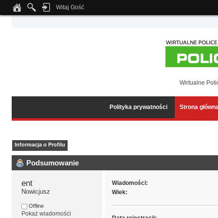
Witaj Gość
Notice
: Undefined index: tapatalk_body_hook in
/home/klient.dhosting.pl/wipmed
Wirtualne Poli
Polityka prywatności
Strona główn
Informacja o Profilu
Podsumowanie
ent 
Wiadomości:
Nowicjusz
Wiek:
Offline
Pokaż wiadomości