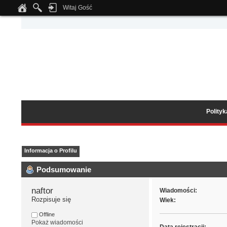
Witaj Gość
Notice
: Undefined index: tapatalk_body_hook in
/home/klient.dhosting.pl/wipmed
Polity
Informacja o Profilu
Podsumowanie
naftor 
Wiadomości:
Rozpisuje się
Wiek:
Offline
Pokaż wiadomości