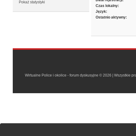
Data rejestracji:
Pokaż statystyki
Czas lokalny:
Język:
Ostatnio aktywny:
Wirtualne Police i okolice - forum dyskusyjne © 2026 | Wszystkie p