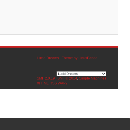
Lucid Dreams - Theme by LinuxPanda
SMF 2.0.19
SMF © 2014
Simple Machines
|
,
XHTML
RSS
WAP2