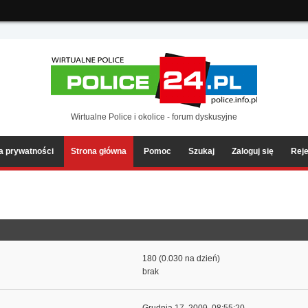
ia2/forum/Sources/Load.php(2501) : eval()'d code
on line
199
Wirtualne Police i okolice - forum dyskusyjne
ka prywatności
Strona główna
Pomoc
Szukaj
Zaloguj się
Reje
180 (0.030 na dzień)
brak