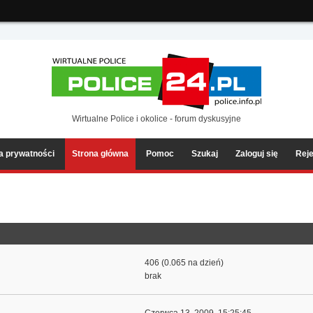
ia2/forum/Sources/Load.php(2501) : eval()'d code
on line
199
Wirtualne Police i okolice - forum dyskusyjne
ka prywatności
Strona główna
Pomoc
Szukaj
Zaloguj się
Reje
406 (0.065 na dzień)
brak