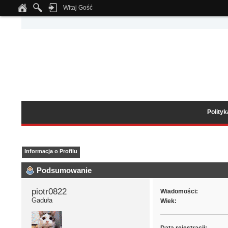
Witaj Gość
Notice
: Undefined index: tapatalk_body_hook in
/home/klient.dhosting.pl/wipmed
Polity
Informacja o Profilu
Podsumowanie
piotr0822 
Wiadomości:
Gaduła
Wiek: