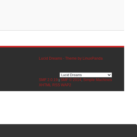
Lucid Dreams - Theme by LinuxPanda
SMF 2.0.19
SMF © 2014
Simple Machines
|
,
XHTML
RSS
WAP2