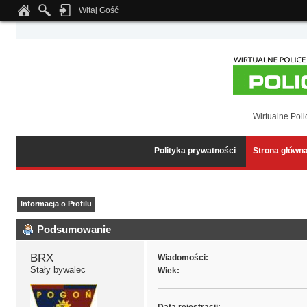
Witaj Gość
Notice
: Undefined index: tapatalk_body_hook in
/home/klient.dhosting.pl/wipmed
Wirtualne Poli
Polityka prywatności
Strona główn
Informacja o Profilu
Podsumowanie
BRX 
Wiadomości:
Stały bywalec
Wiek: