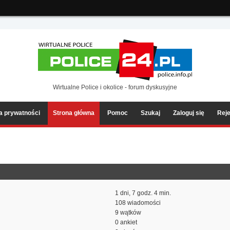
ia2/forum/Sources/Load.php(2501) : eval()'d code
on line
199
Wirtualne Police i okolice - forum dyskusyjne
ka prywatności
Strona główna
Pomoc
Szukaj
Zaloguj się
Reje
1 dni, 7 godz. 4 min.
108 wiadomości
9 wątków
0 ankiet