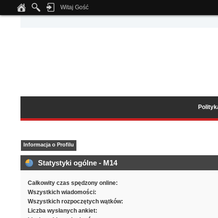
Witaj Gość
Notice
: Undefined index: tapatalk_body_hook in
/home/klient.dhosting.pl/wipmed
Polity
Informacja o Profilu
Statystyki ogólne - M14
Całkowity czas spędzony online:
Wszystkich wiadomości:
Wszystkich rozpoczętych wątków:
Liczba wysłanych ankiet: