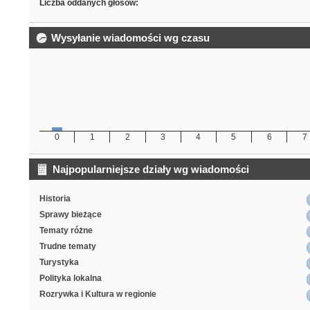
Liczba oddanych głosów:
Wysyłanie wiadomości wg czasu
0
1
2
3
4
5
6
7
Najpopularniejsze działy wg wiadomości
Historia
Sprawy bieżące
Tematy różne
Trudne tematy
Turystyka
Polityka lokalna
Rozrywka i Kultura w regionie