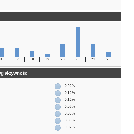
16
17
18
19
20
21
22
23
wg aktywności
0.92%
0.12%
0.11%
0.08%
0.03%
0.03%
0.02%