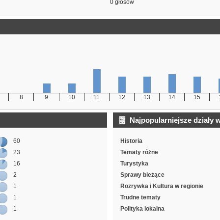
0 głosów
8
9
10
11
12
13
14
15
Najpopularniejsze działy 
60
Historia
23
Tematy różne
16
Turystyka
2
Sprawy bieżące
1
Rozrywka i Kultura w regionie
1
Trudne tematy
1
Polityka lokalna